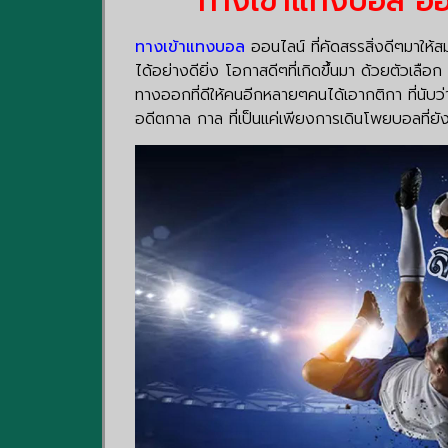
ทางเข้าแทงบอล ออ
ทางเข้าแทงบอล
ออนไลน์ ที่คัดสรรสิ่งดีๆมาให้
ได้อย่างดียิ่ง โอกาสดีๆที่เกิดขึ้นมา ด้วยตัวเลือก 
ทางออกที่ดีให้คนอีกหลายๆคนได้เอากติกา ที่นับว่าช
อดีตกาล กาล ที่เป็นแค่เพียงการเดินโพยบอลที่ยัง