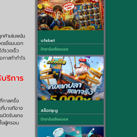
ูกค้าเล่นพนัน
ufabet
ยอดเยี่ยมบอก
ป๋าอาร์มเซียนบอล
ได้รวดเร็ว
ห้โอกาสทำกำไร
้บริการ
ี่กาลครั้ง
ะที่บางทีอาจ
สล็อตpg
ารเปิดรับแทง
ป๋าอาร์มเซียนบอล
ั้งผู้ครอบ