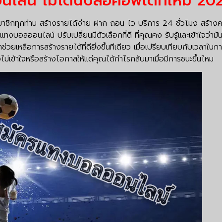
นไลน์ ไม่โดนบล็อคอัพเดทใหม่ 20
สมาชิกทุกท่าน สร้างรายได้ง่าย ฝาก ถอน ไว บริการ 24 ชั่วโมง สร้างค
แทงบอลออนไลน์ ปรับเปลี่ยนมีตัวเลือกที่ดี ที่คุณคง รับรู้และเข้าใจว่ามัน
่วยเหลือการสร้างรายได้ที่ดียิ่งขึ้นทีเดียว เมื่อเปรียบเทียบกับเวลาใน
ไม่เข้าใจหรือสร้างโอกาสให้แด่คุณได้กำไรกลับมาเมื่อมีการชนะขึ้นไหม