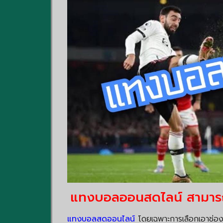
แทงบอลออนสดไลน์ สามารถจ
แทงบอลสดออนไลน์
โดยเฉพาะการเลือกเอาช่องทา