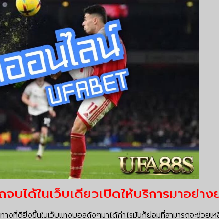
บได้ในเว็บเดียวเปิดให้บริการมาอย่า
งที่ดียิ่งขึ้นในเว็บแทงบอลดังๆมาได้กำไรมันก็ย่อมที่สามารถจะช่วยเห