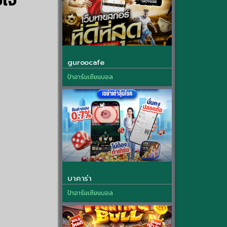
ยใจ
guroocafe
ป๋าอาร์มเซียนบอล
บาคาร่า
ป๋าอาร์มเซียนบอล