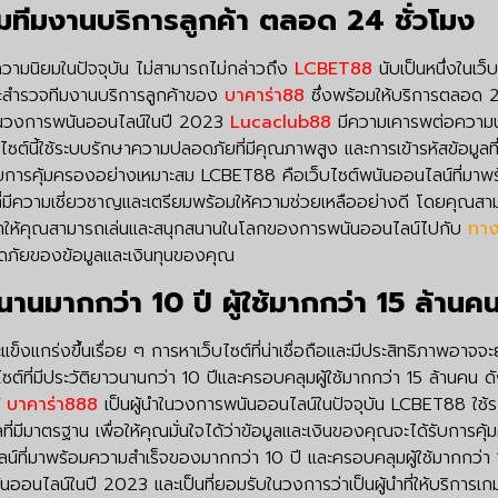
ีมงานบริการลูกค้า ตลอด 24 ชั่วโมง
ีความนิยมในปัจจุบัน ไม่สามารถไม่กล่าวถึง
LCBET88
นับเป็นหนึ่งในเว็บไ
จะสำรวจทีมงานบริการลูกค้าของ
บาคาร่า88
ซึ่งพร้อมให้บริการตลอด 2
งขวางในวงการพนันออนไลน์ในปี 2023
Lucaclub88
มีความเคารพต่อความน่า
ซต์นี้ใช้ระบบรักษาความปลอดภัยที่มีคุณภาพสูง และการเข้ารหัสข้อมูลท
ด้รับการคุ้มครองอย่างเหมาะสม LCBET88 คือเว็บไซต์พนันออนไลน์ที่มาพ
 ที่มีความเชี่ยวชาญและเตรียมพร้อมให้ความช่วยเหลืออย่างดี โดยคุณสา
่ทำให้คุณสามารถเล่นและสนุกสนานในโลกของการพนันออนไลน์ไปกับ
ทาง
ดภัยของข้อมูลและเงินทุนของคุณ
นมากกว่า 10 ปี ผู้ใช้มากกว่า 15 ล้านค
งแกร่งขึ้นเรื่อย ๆ การหาเว็บไซต์ที่น่าเชื่อถือและมีประสิทธิภาพอาจจะ
ต์ที่มีประวัติยาวนานกว่า 10 ปีและครอบคลุมผู้ใช้มากกว่า 15 ล้านคน ดัง
้
บาคาร่า888
เป็นผู้นำในวงการพนันออนไลน์ในปัจจุบัน LCBET88 ใช้
ี่มีมาตรฐาน เพื่อให้คุณมั่นใจได้ว่าข้อมูลและเงินของคุณจะได้รับการคุ
น์ที่มาพร้อมความสำเร็จของมากกว่า 10 ปี และครอบคลุมผู้ใช้มากกว่า 1
นันออนไลน์ในปี 2023 และเป็นที่ยอมรับในวงการว่าเป็นผู้นำที่ให้บริการเ