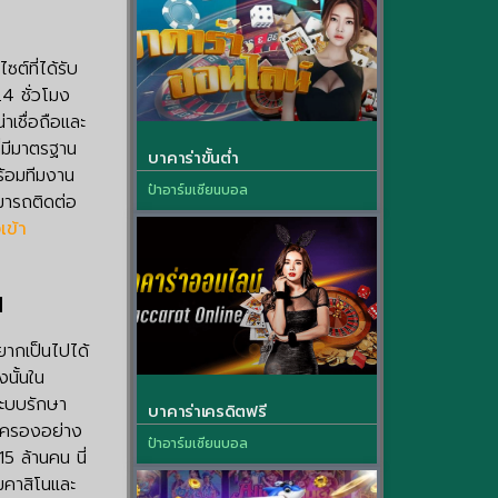
ซต์ที่ได้รับ
4 ชั่วโมง
เชื่อถือและ
ี่มีมาตรฐาน
บาคาร่าขั้นต่ำ
ร้อมทีมงาน
ป๋าอาร์มเซียนบอล
มารถติดต่อ
เข้า
น
ยากเป็นไปได้
นั้นใน
ระบบรักษา
บาคาร่าเครดิตฟรี
้มครองอย่าง
ป๋าอาร์มเซียนบอล
5 ล้านคน นี่
กมคาสิโนและ