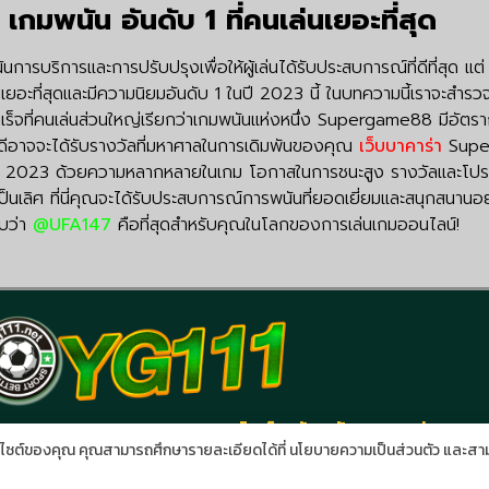
มพนัน อันดับ 1 ที่คนเล่นเยอะที่สุด
การบริการและการปรับปรุงเพื่อให้ผู้เล่นได้รับประสบการณ์ที่ดีที่สุด แต่
ล่นเยอะที่สุดและมีความนิยมอันดับ 1 ในปี 2023 นี้ ในบทความนี้เราจะสำรวจ
ร็จที่คนเล่นส่วนใหญ่เรียกว่าเกมพนันแห่งหนึ่ง Supergame88 มีอัตรากา
ชคดีอาจจะได้รับรางวัลที่มหาศาลในการเดิมพันของคุณ
เว็บบาคาร่า
Supe
 1 ในปี 2023 ด้วยความหลากหลายในเกม โอกาสในการชนะสูง รางวัลและโปร
ป็นเลิศ ที่นี่คุณจะได้รับประสบการณ์การพนันที่ยอดเยี่ยมและสนุกสนานอย
พบว่า
@UFA147
คือที่สุดสำหรับคุณในโลกของการเล่นเกมออนไลน์!
แห่งยุค แทงบอลสด แทงบอลออนไลน์ พร้อมรับชมการถ่าย
เว็บไซต์ของคุณ คุณสามารถศึกษารายละเอียดได้ที่ นโยบายความเป็นส่วนตัว และส
Us
About Us
privacy policy