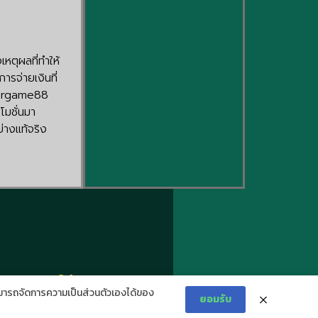
เหตุผลที่ทำให้
รจ่ายเงินที่
rgame88
โมชั่นมา
่างแท้จริง
ทอดสดตลอด 24 ชม.
ามารถจัดการความเป็นส่วนตัวเองได้ของ
ยอมรับ