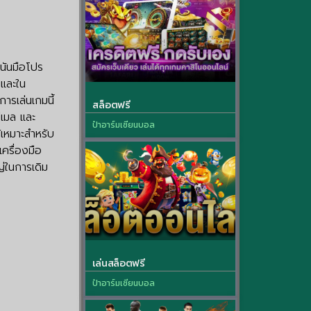
นันมือโปร
 และใน
ารเล่นเกมนี้
สล็อตฟรี
ีเมล และ
ป๋าอาร์มเซียนบอล
้เหมาะสำหรับ
เครื่องมือ
่ในการเดิม
เล่นสล็อตฟรี
ป๋าอาร์มเซียนบอล