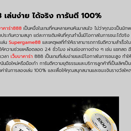
 เล่นง่าย ได้จริง การันตี 100%
บาคาร่า888
เป็นหนึ่งในเกมที่คนหลายคนหันมาสนใจ ไม่ว่าคุณจะเป็นนักพ
รับประกันความสนุก แต่ละการเดิมพันที่คุณทำนั้นมีโอกาสในการชนะได้จริง
รเล่น
Supergame88
และเหตุผลที่ทำให้เราสามารถการันตีความสำเร็จในก
มให้ความช่วยเหลือตลอด 24 ชั่วโมง ผ่านช่องทางต่าง ๆ เช่น แชทสด อ
ดเวลา
เว็บบาคาร่า
888 เป็นเกมที่เล่นง่ายและมีโอกาสในการชนะสูง ทำให
ันมือใหม่หรือมือเก๋า การันตีความยุติธรรมและบริการลูกค้าที่เป็นเลิศเป็น
ุ้มค่าในการลองเล่น 100% และเพื่อให้คุณสนุกสนานและชนะเงินรางวัลใหญ