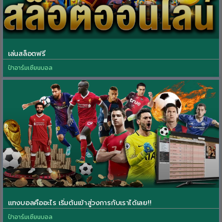
เล่นสล็อตฟรี
ป๋าอาร์มเซียนบอล
แทงบอลคืออะไร เริ่มต้นเข้าสู่วงการกับเราได้เลย!!
ป๋าอาร์มเซียนบอล