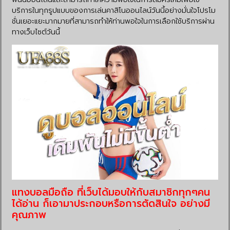
บริการในทุกรูปแบบของการเล่นคาสิโนออนไลน์วันนี้อย่างมั่นใจโปรโม
ชั่นเยอะแยะมากมายที่สามารถทำให้ท่านพอใจในการเลือกใช้บริการผ่าน
ทางเว็บไซต์วันนี้
แทงบอลมือถือ ที่เว็บได้มอบให้กับสมาชิกทุกๆคน
ได้อ่าน ก็เอามาประกอบหรือการตัดสินใจ อย่างมี
คุณภาพ