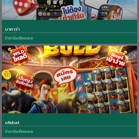
บาคาร่า
ป๋าอาร์มเซียนบอล
ufabet
ป๋าอาร์มเซียนบอล