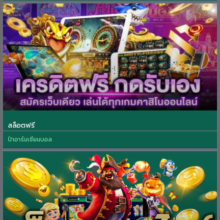
สล็อตฟรี
ป๋าอาร์มเซียนบอล