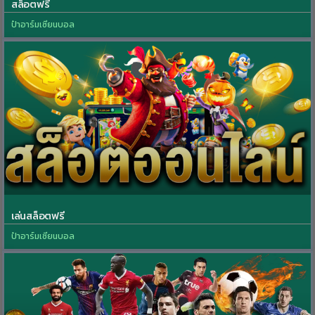
สล็อตฟรี
ป๋าอาร์มเซียนบอล
เล่นสล็อตฟรี
ป๋าอาร์มเซียนบอล