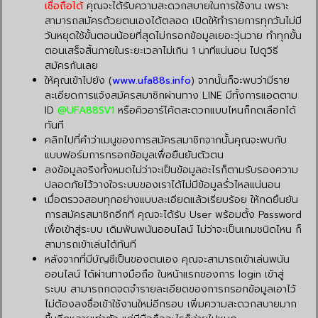
เชื่อถือได้
คุณจะได้รับความสะดวกสบายในการใช้งาน เพราะ
สามารถสมัครด้วยตนเองได้ตลอด เปิดให้ทำรายการทุกวันไม่มี
วันหยุดใช้ขั้นตอนน้อยที่สุดไม่กรอกข้อมูลเยอะวุ่นวาย ทำทุกขั้น
ตอนเสร็จสิ้นภายในระยะเวลาไม่เกิน 1 นาทีแน่นอน ไปดูวิธี
สมัครกันเลย
ให้คุณเข้าไปยัง (
www.ufa88s.info
) จากนั้นก็จะพบว่ามีราย
ละเอียดการแจ้งสมัครสมาชิกผ่านทาง LINE มีทั้งการแอดตาม
ID
@UFA88SV1
หรือคิวอาร์โค้ดสะดวกแบบไหนก็กดเลือกได้
ทันที
คลิกไปที่คำว่าเมนูของการสมัครสมาชิกจากนั้นคุณจะพบกับ
แบบฟอร์มการกรอกข้อมูลเพื่อยืนยันตัวตน
ลงข้อมูลจริงทั้งหมดไม่ว่าจะเป็นข้อมูลอะไรก็ตามรับรองความ
ปลอดภัยไว้วางใจระบบของเราได้ไม่มีข้อมูลรั่วไหลแน่นอน
เมื่อตรวจสอบทุกอย่างแบบละเอียดแล้วเรียบร้อย ให้กดยืนยัน
การสมัครสมาชิกอีกที คุณจะได้รับ User พร้อมตั้ง Password
เพื่อเข้าสู่ระบบ เดิมพันพนันออนไลน์ ไม่ว่าจะเป็นเกมชนิดไหน ก็
สามารถเข้าเล่นได้ทันที
หลังจากที่มีบัญชีเป็นของตนเอง คุณจะสามารถเข้าเล่นพนัน
ออนไลน์ ได้ผ่านทางมือถือ ในหน้าแรกของการ login เข้าสู่
ระบบ สามารถกดจดจำรายละเอียดของการกรอกข้อมูลเอาไว้
ไม่ต้องลงชื่อเข้าใช้งานใหม่อีกรอบ เพิ่มความสะดวกสบายมาก