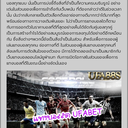
บอลทุกแบบ นั่นเป็นการบ่งชี้ถึงสิ่งที่จำเป็นก็ความครบบริบรูณ์ อย่าง
เด่นในส่วนของเพื่อการเข้าถึงกับเว็บพนัน ที่ต้องกล่าวว่าดีในช่วงเวลา
นั้น นับว่ากลับกลายเป็นตัวเลือกดึงเอาช่องทางดีมากกว่าได้มากที่สุด
พร้อมช่องทางการวางเดิมพันเยอะ ไม่ว่าเป็นการแทงบอลใดก็ตาม
กับการออกตัวในราคาบอลที่ดีที่สุดอย่างเห็นได้ชัดกับคู่บอลทุกคู่
เป็นการสร้างกำไรได้อย่างสมบูรณ์ของการลงทุนได้อย่างดีอีกเหมือน
กัน ซึ่งสิ่งต่างๆพวกนี้ยังเป็นสิ่งจำเป็นในส่วน สำหรับเพื่อการของผู้
เล่นแทงบอลทุกคน ช่องทางที่ดี ในส่วนของผู้เล่นแทงบอลทุกคนที่
ลังเลกับการตัดสินใจของตัวเอง มีการได้ทดลองเข้ามาเป็นสมาชิกกับ
เว็บแทงบอลออนไลน์ยูฟ่าเบท กับการเปิดโอกาสในส่วนของเพื่อการ
แทงบอลที่ดีในขณะนี้อย่างชัดนั่นเอง