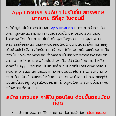
App แทงบอล อันดับ 1 โปรโมชั่น สิทธิพิเศษ
มากมาย ดีที่สุด ในตอนนี้
ที่สำคัญเป็นในในเวลานั้นยังมี
App แทงบอล
มันสบายกว่าทางเว็บ
เพราะผู้เล่นพนันสามารถทำเงินในส่วนนี้ได้อย่างรวดเร็วผ่านเว็บ
โดยตรง โดยเข้าผ่านแอปในมือถือผู้สนใจทุกคน การที่ผู้เล่นพนัน
สามารถเลือกเล่นผ่านแอพพนันออนไลน์ได้นั้น มันนำมาซึ่งการทำให้ผู้
เดิมพันใช้ตัวเลือก สำหรับการสร้างรายได้แบบต่อเนื่องเหมือนตามสิ่ง
ที่จำเป็นของผู้ต้องการเลย ทำให้กลายเป็นช่องทางการสร้างรายได้ที่
มาแรง การโหลดแอพพลิเคชั่นต่างๆ ถือได้ว่าเป็นเรื่องง่ายสำหรับ
กติกาใน App แทงบอล มันแทบคล้ายกับบอลเว็บเลยแค่เพียงผู้เล่น
พนัน สามารถเข้าถึงได้เร็วมากกว่าผ่านมือฉวยโอกาส แต่ยังไงความ
สบายก็มาเป็นลำดับแรกสำหรับการวางเดิมพันในส่วนนี้ กับสาเหตุที่ว่า
มือถือนั้นมันอยู่กับผู้สนใจบ่อยมาก ที่ดังผู้สนใจสามารถถือขึ้นมา เพื่อ
สร้างรายได้ตอนไหน
สมัคร แทงบอล คาสิโน ออนไลน์ ด้วยขั้นตอนน้อย
ที่สุด
สมัครแทงบอลคาสิโน ทางไลน์ กับทางเว็บไซต์
เว็บแทงบอล