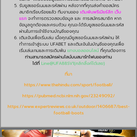
รับยูสเซอร์เนมและรหัสผ่าน หลังจากที่คุณส่งคำขอสมัคร
สมาชิกเรียบร้อยแล้ว ทีมงานของ
เดิมพันพรีเมียร์ลีก เว็บ
แรก
จะทำการตรวจสอบข้อมูล และ การสมัครสมาชิก หาก
ข้อมูลถูกต้องและครบถ้วน คุณจะได้รับยูสเซอร์เนมและรหัส
ผ่านในการเข้าใช้งานบัญชีของคุณ
เติมเงินเพื่อเริ่มเล่น เมื่อคุณมียูสเซอร์เนมและรหัสผ่าน ให้
ทำการเข้าสู่ระบบ UFABET และเติมเงินในบัญชีของคุณเพื่อ
เริ่มเล่นเกมและการเดิมพัน
แทงบอลออนไลน์
ที่คุณต้องการ
ท่านสามารถสมัครผ่านไลน์บนสมาร์ทโฟนของท่าน
ได้ที่
Line@UFA88SV1(คลิกลิ้งค์ได้เลย)
ที่มา
https://www.thehindu.com/sport/football/
https://pubmed.ncbi.nlm.nih.gov/23249092/
https://www.expertreviews.co.uk/outdoor/1406687/best-
football-boots