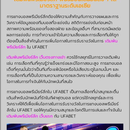
มาตราฐานระดับเอเชีย
การแทงบอลพรีเมียร์ลีกต้องให้ความสำคัญกับการวางแผนและการ
วิเคราะห์ข้อมูลของทีมบอลที่จะแข่งขัน สถิติการแข่งขันก่อนหน้า
สภาพความพร้อมของทั้งสองฝ่าย และข้อมูลอื่นๆ ที่สามารถมีผลต่อ
ผลการแข่งขัน การทำความเข้าใจในความเสี่ยงและการเลือกทีมให้ถูก
ต้องเป็นสิ่งสำคัญในการเพิ่มโอกาสในการรับรางวัลในการ
เดิมพัน
พรีเมียร์ลีก
ใน UFABET
เดิมพันพรีเมียร์ลีก เว็บตรงทางเข้า
ควรใช้กลยุทธ์ในการวางเดิมพัน
เช่น การเลือกทีมที่คุณรู้ว่าแข็งแกร่งและมีโอกาสชนะสูง การแทงบอล
เต็งที่คุณมั่นใจว่าเป็นทีมที่จะแพ้น้อยหรือไม่เสียประตูในเกมนั้นๆ และ
การเลือกทีมที่เป็นไปตามความสามารถและวิเคราะห์ของคุณ เพื่อเพิ่ม
โอกาสในการทำเงินให้กับนักพนันที่สนใจ
การแทงบอลพรีเมียร์ลีกใน UFABET เป็นทางเลือกที่น่าสนุกและตื่น
เต้นสำหรับนักพนันที่รักในกีฬาฟุตบอล แต่ควรใช้กลยุทธ์และการ
วิเคราะห์ให้ดีเพื่อเพิ่มโอกาสในการรับรางวัลในการแทงบอลพรีเมียร์
ลีกใน UFABET ขอให้คุณมีความสนุกและโชคดีในการเล่นและทำเงินใน
เดิมพันพรีเมียร์ลีก เว็บแรก
กับ UFABET