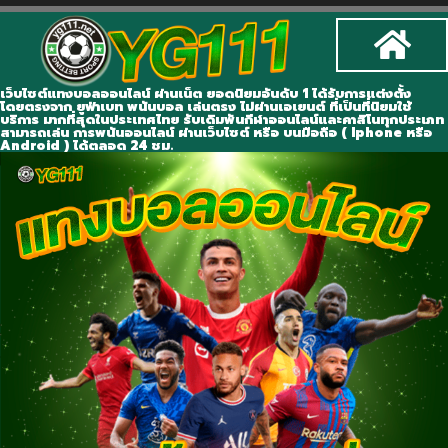
เว็บไซต์แทงบอลออนไลน์ ผ่านเน็ต ยอดนิยมอันดับ 1 ได้รับการแต่งตั้ง
โดยตรงจาก ยูฟ่าเบท พนันบอล เล่นตรง ไม่ผ่านเอเยนต์ ที่เป็นที่นิยมใช้
บริการ มากที่สุดในประเทศไทย รับเดิมพันกีฬาออนไลน์และคาสิโนทุกประเภท
สามารถเล่น การพนันออนไลน์ ผ่านเว็บไซต์ หรือ บนมือถือ ( Iphone หรือ
Android ) ได้ตลอด 24 ชม.