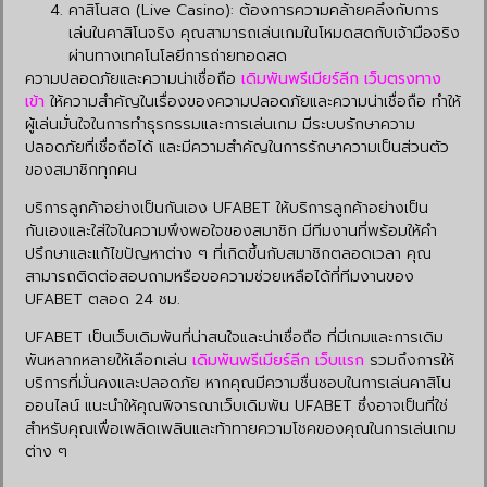
คาสิโนสด (Live Casino): ต้องการความคล้ายคลึงกับการ
เล่นในคาสิโนจริง คุณสามารถเล่นเกมในโหมดสดกับเจ้ามือจริง
ผ่านทางเทคโนโลยีการถ่ายทอดสด
ความปลอดภัยและความน่าเชื่อถือ
เดิมพันพรีเมียร์ลีก เว็บตรงทาง
เข้า
ให้ความสำคัญในเรื่องของความปลอดภัยและความน่าเชื่อถือ ทำให้
ผู้เล่นมั่นใจในการทำธุรกรรมและการเล่นเกม มีระบบรักษาความ
ปลอดภัยที่เชื่อถือได้ และมีความสำคัญในการรักษาความเป็นส่วนตัว
ของสมาชิกทุกคน
บริการลูกค้าอย่างเป็นกันเอง UFABET ให้บริการลูกค้าอย่างเป็น
กันเองและใส่ใจในความพึงพอใจของสมาชิก มีทีมงานที่พร้อมให้คำ
ปรึกษาและแก้ไขปัญหาต่าง ๆ ที่เกิดขึ้นกับสมาชิกตลอดเวลา คุณ
สามารถติดต่อสอบถามหรือขอความช่วยเหลือได้ที่ทีมงานของ
UFABET ตลอด 24 ชม.
UFABET เป็นเว็บเดิมพันที่น่าสนใจและน่าเชื่อถือ ที่มีเกมและการเดิม
พันหลากหลายให้เลือกเล่น
เดิมพันพรีเมียร์ลีก เว็บแรก
รวมถึงการให้
บริการที่มั่นคงและปลอดภัย หากคุณมีความชื่นชอบในการเล่นคาสิโน
ออนไลน์ แนะนำให้คุณพิจารณาเว็บเดิมพัน UFABET ซึ่งอาจเป็นที่ใช่
สำหรับคุณเพื่อเพลิดเพลินและท้าทายความโชคของคุณในการเล่นเกม
ต่าง ๆ