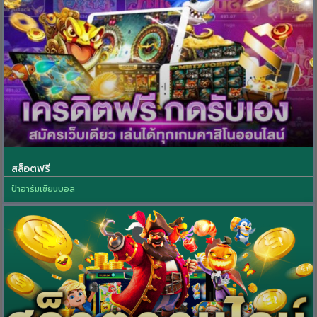
สล็อตฟรี
ป๋าอาร์มเซียนบอล