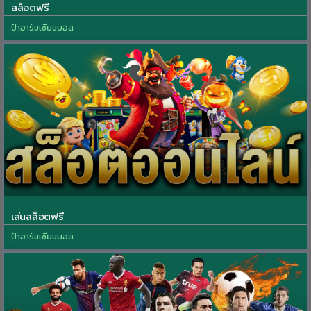
สล็อตฟรี
ป๋าอาร์มเซียนบอล
เล่นสล็อตฟรี
ป๋าอาร์มเซียนบอล