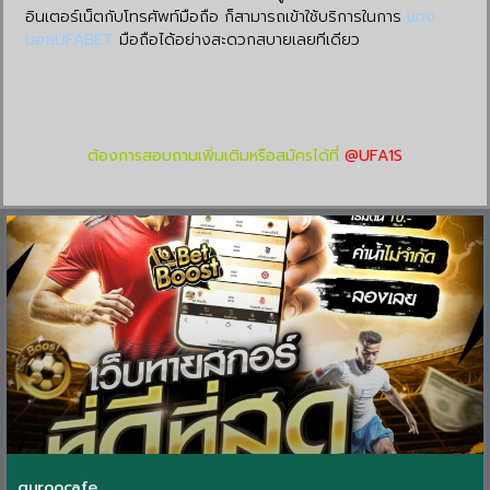
อินเตอร์เน็ตกับโทรศัพท์มือถือ ก็สามารถเข้าใช้บริการในการ
แทง
บอลUFABET
มือถือได้อย่างสะดวกสบายเลยทีเดียว
ต้องการสอบถามเพิ่มเติมหรือสมัครได้ที่
@UFA1S
guroocafe