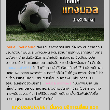
เทคนิค แทงบอลโลก
ยังมีเงินรางวัลตอบแทนที่คุ้มค่า กับการลงทุน
ขอแค่ตัวนักพนันและนักเดิมพัน จงมีสติในการเข้าใช้บริการในเกมการ
พนันหากนักพนันมีสติในการเข้าใช้บริการก็จะนำมาซึ่งเงินรางวัล
มากมายเมื่อท่านชนะในเกมการแข่งขัน หากตัวนักพนันและนักเดิมพัน
แทงบอลUFABET
ไม่มีสติในการเข้าใช้บริการก็จะทำให้ตัวนักพนันและ
นักเดิมพันอาจจะพลาดซึ่งเงินรางวัลก็เป็นไปได้สูง เพราะเดี๋ยวนี้ไม่ว่า
จะทำอะไรเทคโนโลยีเขาทันสมัยจึงมีเกมการพนันผ่านทางระบบ
ออนไลน์หอคอยให้บริการ
แทงบอล เครดิตฟรี
กับนักพนันและนัก
เสี่ยงโชคอย่างสะดวกสบายแก่ตัวนักพนันคลิกเข้ามาใช้บริการในเกม
การพนันของเราก็จะทำให้ชีวิตของนักพนันและดั้งเดิมพันได้รับซึ่ง
ความสนุกสนานและตื่นเต้นในทันที
แทงบอลUFABET มั่นคง บริการเยี่ยม แจก