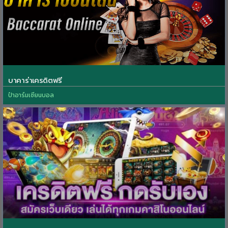
บาคาร่าเครดิตฟรี
ป๋าอาร์มเซียนบอล