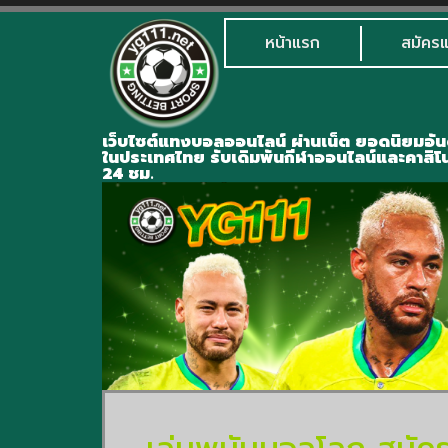
หน้าแรก
สมัคร
เว็บไซต์แทงบอลออนไลน์ ผ่านเน็ต ยอดนิยมอันดับ
ในประเทศไทย รับเดิมพันกีฬาออนไลน์และคาสิโ
24 ชม.