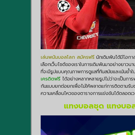
เล่นพนันบอลโลก สมัครฟรี
นักเดิมพันได้มีโอก
เลือกเว็บไซต์ของเราในการเดิมพันมาอย่างยาวนา
ที่จะมีรูปแบบคุณภาพการดูแลที่ทันสมัยและเน้นย้
เครดิตฟรี
ได้อย่างหลากหลายรูปไม่ว่าจะเป็นกา
กันแบบยกต่อยกเพื่อไม่ให้พลาดแก่การติดตามรับ
ความเคลื่อนไหวของตารางการแข่งขันได้ตลอดเว
แทงบอลชุด แทงบอลขั้