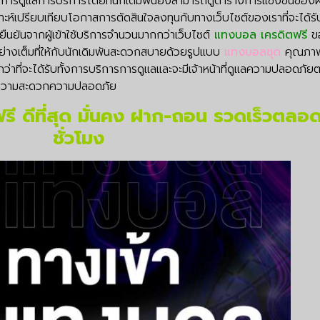
ารดูแลการบริการโดยที่นักเดิมพันยังสามารถดูตารางการแข่งขันขอ
ราะห์เปรียบเทียบโอกาสการตัดสินใจลงทุนกับทางเว็บไซต์ของเราที่จะได้ร
รยืนยันจากผู้เข้าใช้บริการจำนวนมากกว่าเว็บไซต์
แทงบอล เครดิตฟรี
ขอ
างเต็มที่ให้กับนักเดิมพันสะดวกสบายด้วยรูปแบบ
แทงบอลชุด
คุณภาพ
่าที่จะได้รับทั้งการบริการการดูแลและจะมีเจ้าหน้าที่ดูแลความปลอดภ
นวยความสะดวกความปลอดภัย
ี ดีที่สุด มั่นคง ฝาก-ถอน รวดเร็วตลอ
ชั่วโมง