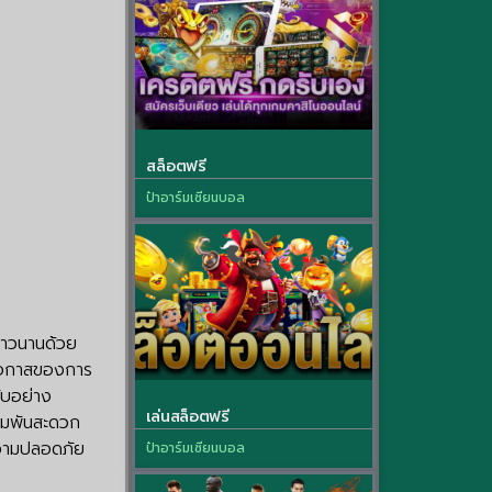
สล็อตฟรี
ป๋าอาร์มเซียนบอล
ยาวนานด้วย
ยโอกาสของการ
ับอย่าง
เล่นสล็อตฟรี
ดิมพันสะดวก
ลความปลอดภัย
ป๋าอาร์มเซียนบอล