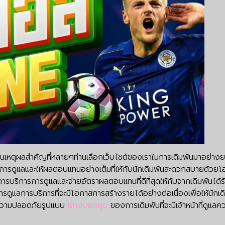
นเหตุผลสำคัญที่หลายๆท่านเลือกเว็บไซต์ของเราในการเดิมพันมาอย่าง
ารดูแลและให้ผลตอบแทนอย่างเต็มที่ให้กับนักเดิมพันสะดวกสบายด้ว
การบริการการดูแลและจ่ายอัตราผลตอบแทนที่ดีที่สุดให้กับจากเดิมพันได้ร
ูแลการบริการที่จะมีโอกาสการสร้างรายได้อย่างต่อเนื่องเพื่อให้นักเ
ในความปลอดภัยรูปแบบ
แทงบอลชุด
ของการเดิมพันที่จะมีเจ้าหน้าที่ดูแ