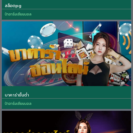
สล็อตpg
ป๋าอาร์มเซียนบอล
บาคาร่าขั้นต่ำ
ป๋าอาร์มเซียนบอล