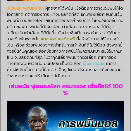
เล่นพนัน ฟุตบอลโลก
ผู้ที่อยากได้พนัน เมื่อต้องการวางเดิมพันให้ได้
โอกาสที่ดี กติกาของการ แทงบอลที่ดีที่สุด แค่เพียงเลือกเล่นกับเว็บ
พนันที่ดี มันสร้างโอกาสในการต่อยอดสำหรับการทำเงินให้เกิดขึ้น กับ
กติกาของการพนันที่ดีไม่ใช่น้อย ตัวเลือกของ แทงบอลที่ดีที่สุด
เปลี่ยนเป็นตัวเลือก ที่ดียิ่งขึ้น มันย่อมซึ่งเป็นการสร้างรายได้กับการ
วางเดิมพันพวกนั้น
แทงบอล เครดิตฟรี
ที่สร้างโอกาส ให้ในการทำ
เงิน หรือจะช่วยเพิ่มช่องทางสำหรับการทำเงินที่ดีไม่ใช่น้อย สิ่งพวกนี้
ควรขึ้นกับคุณเองเลือกช่องทางการพนันให้มีความเหมาะสมได้มากแค่
ไหน จะปลอดภัยที่สุด ไม่ว่าคุณเลือกพนันทุกตัวเลือก ถ้าหากช่อง
ทางการพนันพวกนั้น มันเปลี่ยนเป็นตัวเลือก
เว็บแทงบอล
ในการ
กำไรให้เกิดขึ้นมา มันก็ถือได้ว่าเป็นรูปแบบได้รับการกล่าวถึงที่จะเอามา
ทำช่องทางส่งผลให้ เกิดการได้โอกาส
เล่นพนัน ฟุตบอลโลก ครบวงจร เชื่อถือได้ 100
%