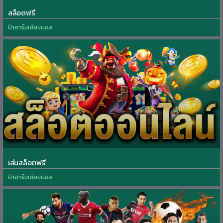
สล็อตฟรี
ป๋าอาร์มเซียนบอล
เล่นสล็อตฟรี
ป๋าอาร์มเซียนบอล