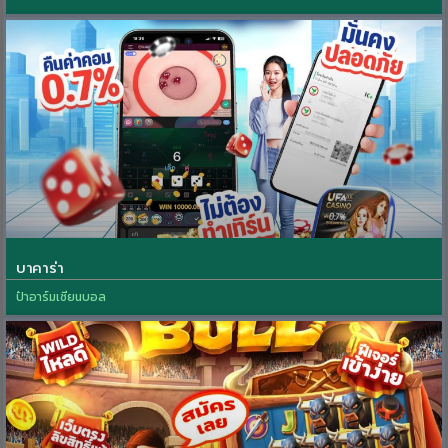
บาคาร่า
ป๋าอาร์มเซียนบอล