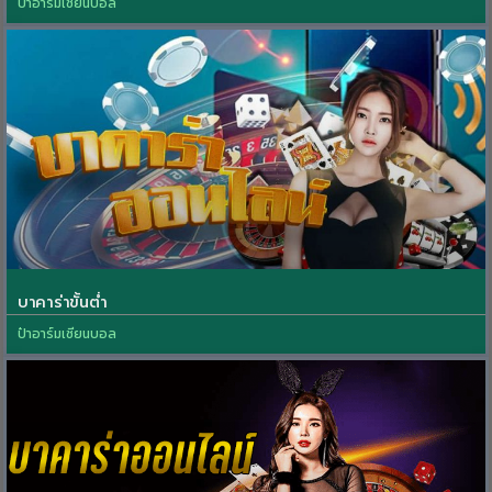
ป๋าอาร์มเซียนบอล
บาคาร่าขั้นต่ำ
ป๋าอาร์มเซียนบอล