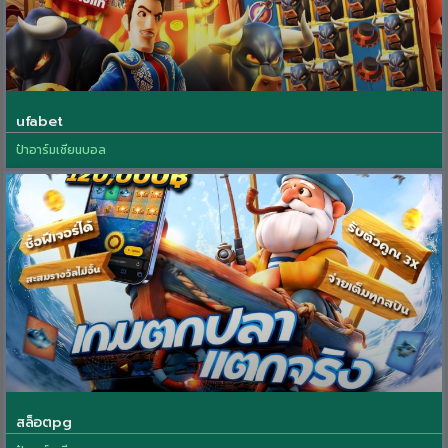
ufabet
ป๋าอาร์มเซียนบอล
สล็อตpg