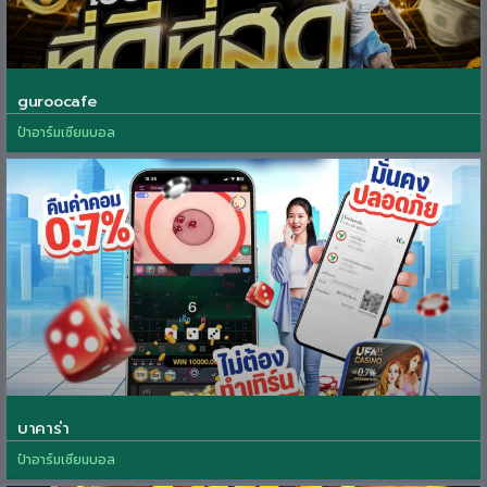
guroocafe
ป๋าอาร์มเซียนบอล
บาคาร่า
ป๋าอาร์มเซียนบอล