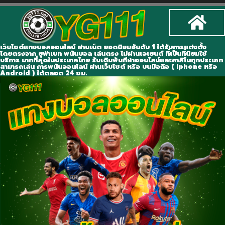
เว็บไซต์แทงบอลออนไลน์ ผ่านเน็ต ยอดนิยมอันดับ 1 ได้รับการแต่งตั้ง
โดยตรงจาก ยูฟ่าเบท พนันบอล เล่นตรง ไม่ผ่านเอเยนต์ ที่เป็นที่นิยมใช้
บริการ มากที่สุดในประเทศไทย รับเดิมพันกีฬาออนไลน์และคาสิโนทุกประเภท
สามารถเล่น การพนันออนไลน์ ผ่านเว็บไซต์ หรือ บนมือถือ ( Iphone หรือ
Android ) ได้ตลอด 24 ชม.