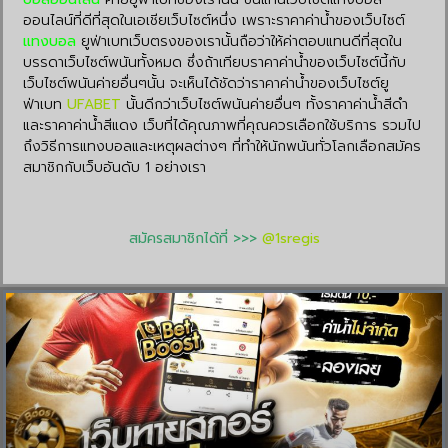
ออนไลน์ที่ดีที่สุดในเอเชียเว็บไซต์หนึ่ง เพราะราคาค่าน้ำของเว็บไซต์
แทงบอล
ยูฟ่าเบทเว็บตรงของเรานั้นถือว่าให้ค่าตอบแทนดีที่สุดใน
บรรดาเว็บไซต์พนันทั้งหมด ซึ่งถ้าเทียบราคาค่าน้ำของเว็บไซต์นี้กับ
เว็บไซต์พนันค่ายอื่นๆนั้น จะเห็นได้ชัดว่าราคาค่าน้ำของเว็บไซต์ยู
ฟ่าเบท
UFABET
นั้นดีกว่าเว็บไซต์พนันค่ายอื่นๆ ทั้งราคาค่าน้ำสีดำ
และราคาค่าน้ำสีแดง เว็บที่ได้คุณภาพที่คุณควรเลือกใช้บริการ รวมไป
ถึงวิธีการแทงบอลและเหตุผลต่างๆ ที่ทำให้นักพนันทั่วโลกเลือกสมัคร
สมาชิกกับเว็บอันดับ 1 อย่างเรา
สมัครสมาชิกได้ที่ >>>
@1sregis