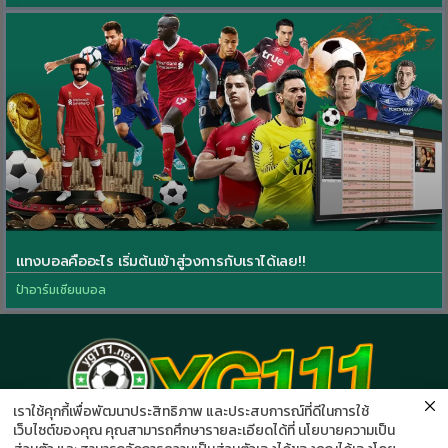
แทงบอลคืออะไร เริ่มต้นเข้าสู่วงการกับเราได้เลย!!
ป๋าอาร์มเซียนบอล
เราใช้คุกกี้เพื่อพัฒนาประสิทธิภาพ และประสบการณ์ที่ดีในการใช้
เว็บไซต์ของคุณ คุณสามารถศึกษารายละเอียดได้ที่ นโยบายความเป็น
ศูนย์รวมพนันฟุตบอลทุกรูปแบบ จ่ายเงินเร็วที่สุดแห่งยุค แทง