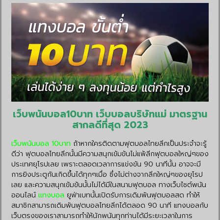
เว็บพนันบอล10บาท
เว็บบอลบริษัทแม่ มาตรฐาน
สากลดีที่สุด 2023
เว็บพนันบอล 10บาท
ถ้าหากใครติดตามฟุตบอลไทยลีกเป็นประจำจะรู้
ดีว่า ฟุตบอลไทยลีกนั้นมีความสนุกเข้มข้นไม่แพ้ลีกฟุตบอลใหญ่ๆของ
ประเทศยุโรปเลย เพราะตลอดเวลาการแข่งขัน 90 นาทีนั้น อาจจะมี
การยิงประตูกันเกิดขึ้นได้ทุกๆเมื่อ ซึ่งไม่ต่างจากลีกใหญ่ๆของยุโรป
เลย และความสนุกเข้มข้นนั้นไม่ได้มีในสนามฟุตบอล ทางเว็บไซต์พนัน
ออนไลน์
แทงบอล
ยูฟ่าเบทนั้นเปิดรับการเดิมพันฟุตบอลสด ทำให้
สมาชิกสามารถเดิมพันฟุตบอลไทยลีกได้ตลอด 90 นาที แทงบอลกับ
เว็บตรงของเราสามารถทำให้นักพนันทุกท่านได้มีระยะเวลาในการ