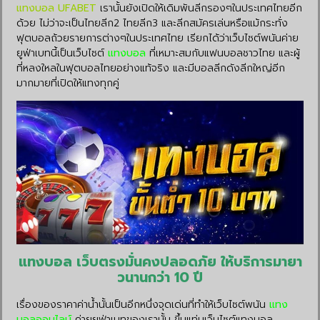
แทงบอล UFABET
เรานั้นยังเปิดให้เดิมพันลีกรองๆในประเทศไทยอีก
ด้วย ไม่ว่าจะเป็นไทยลีก2 ไทยลีก3 และลีกสมัครเล่นหรือแม้กระทั่ง
ฟุตบอลถ้วยรายการต่างๆในประเทศไทย เรียกได้ว่าเว็บไซต์พนันค่าย
ยูฟ่าเบทนี้เป็นเว็บไซต์
แทงบอล
ที่เหมาะสมกับแฟนบอลชาวไทย และผู้
ที่หลงใหลในฟุตบอลไทยอย่างแท้จริง และมีบอลลีกดังลีกใหญ่อีก
มากมายที่เปิดให้แทงทุกคู่
แทงบอล เว็บตรงมั่นคงปลอดภัย ให้บริการมายา
วนานกว่า 10 ปี
เรื่องของราคาค่าน้ำนั้นเป็นอีกหนึ่งจุดเด่นที่ทำให้เว็บไซต์พนัน
แทง
บอลออนไลน์
ค่ายยูฟ่าเบทของเรานั้น ขึ้นแท่นเว็บไซต์แทงบอล