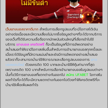
เว็บแทงบอลราคาดีมาก
สำหรับการเลือกรูปแบบที่จะมีโอกาสได้เงิน
อย่างต่อเนื่องและมีความเสี่ยงไม่มากซึ่งข้อมูลต่างๆที่จะได้จากบริการ
ของเว็บที่ได้รับความเชื่อถือจากนักพนันส่วนใหญ่ที่เลือกเข้าไปใช้
บริการ
แทงบอล เครดิตฟรี
ก็จะเป็นข้อมูลที่มีการอัพเดทอย่าง
สม่ำเสมอทำให้เรามีโอกาสเพิ่มขึ้นสำหรับการเข้ามาแทงบอลทุกครั้งและ
เมื่อเราได้ข้อมูลที่มีความแม่นยำและยังมีการอัพเดทอย่างสม่ำเสมอ
แล้วเราก็จะสามารถนำมาใช้พิจารณาและเลือกรูปแบบของการ
แทง
บอลออนไลน์
ด้วยเครดิต 100 บาทและนำมาใช้ให้คุ้มค่ามากที่สุด
เพราะเครดิต 100 บาทสำหรับการเลือกเข้ามาแทงบอลในรูปแบบต่างๆ
นั้นทั้งวิธีการแทงบอลที่แตกต่างกันออกไป
สมัคร UFABET
โอกาสใน
ผลกำไรที่จะได้ก็จะมีความแตกต่างกันออกไปด้วยทำให้เครดิตฟรีที่จะ
นำมาใช้เพื่อเพิ่มผลกำไร