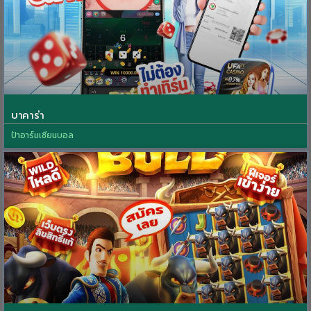
บาคาร่า
ป๋าอาร์มเซียนบอล