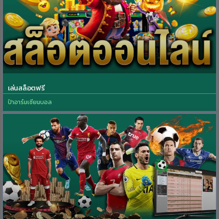
เล่นสล็อตฟรี
ป๋าอาร์มเซียนบอล