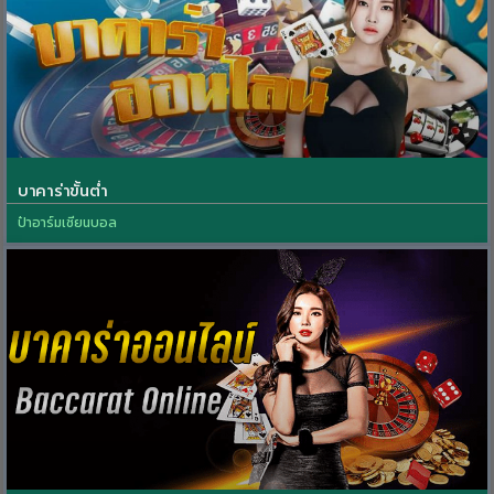
บาคาร่าขั้นต่ำ
ป๋าอาร์มเซียนบอล