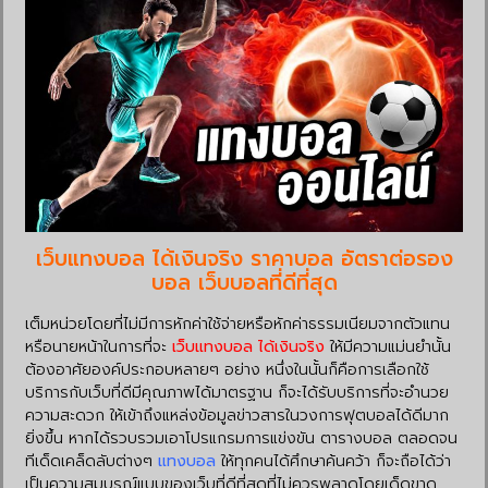
เว็บแทงบอล ได้เงินจริง ราคาบอล อัตราต่อรอง
บอล เว็บบอลที่ดีที่สุด
เต็มหน่วยโดยที่ไม่มีการหักค่าใช้จ่ายหรือหักค่าธรรมเนียมจากตัวแทน
หรือนายหน้าในการที่จะ
เว็บแทงบอล ได้เงินจริง
ให้มีความแม่นยำนั้น
ต้องอาศัยองค์ประกอบหลายๆ อย่าง หนึ่งในนั้นก็คือการเลือกใช้
บริการกับเว็บที่ดีมีคุณภาพได้มาตรฐาน ก็จะได้รับบริการที่จะอำนวย
ความสะดวก ให้เข้าถึงแหล่งข้อมูลข่าวสารในวงการฟุตบอลได้ดีมาก
ยิ่งขึ้น หากได้รวบรวมเอาโปรแกรมการแข่งขัน ตารางบอล ตลอดจน
ทีเด็ดเคล็ดลับต่างๆ
แทงบอล
ให้ทุกคนได้ศึกษาค้นคว้า ก็จะถือได้ว่า
เป็นความสมบูรณ์แบบของเว็บที่ดีที่สุดที่ไม่ควรพลาดโดยเด็ดขาด