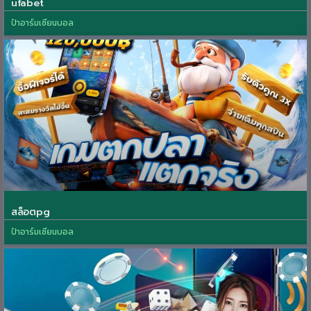
ufabet
ป๋าอาร์มเซียนบอล
สล็อตpg
ป๋าอาร์มเซียนบอล