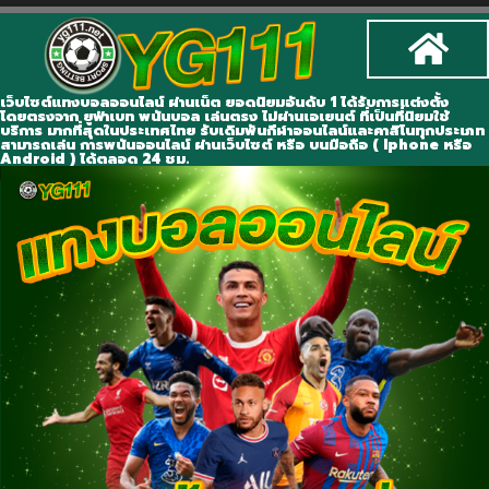
เว็บไซต์แทงบอลออนไลน์ ผ่านเน็ต ยอดนิยมอันดับ 1 ได้รับการแต่งตั้ง
โดยตรงจาก ยูฟ่าเบท พนันบอล เล่นตรง ไม่ผ่านเอเยนต์ ที่เป็นที่นิยมใช้
บริการ มากที่สุดในประเทศไทย รับเดิมพันกีฬาออนไลน์และคาสิโนทุกประเภท
สามารถเล่น การพนันออนไลน์ ผ่านเว็บไซต์ หรือ บนมือถือ ( Iphone หรือ
Android ) ได้ตลอด 24 ชม.