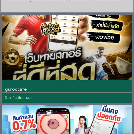
guroocafe
ป๋าอาร์มเซียนบอล