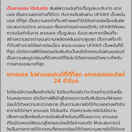
เว็บแทงบอล ได้เงินจริง
สัมผัสความบันเทิงเต็มรูปแบบกับการ แทง
บอล เป็นความแตกต่างที่ดีกว่า กับการเดิมพันผ่าน UFA169 เว็บพนัน
บอล ดีที่สุด เป็นความลงตัวที่จะสร้างผลกำไรได้อย่างต่อเนื่องสัมผัส
ประสบการณ์การ แทงบอล ที่แตกต่างอย่างลงตัวกับ UFA169ค้นพบ
ความบันเทิงในการ แทงบอล เต็มรูปแบบ รับประสบการณ์ใหม่ที่จะ
สร้างความแตกต่างบนความเพลิดเพลินอย่างสูงสุด มีโอกาสที่จะทำ
กำไรสร้างรายได้อย่างต่อเนื่อง ผ่านระบบของ UFA169 เว็บพนันที่ดี
ที่สุด เปิดโอกาสให้ได้ลงทุนเดิมพันกับเว็บหลักโดยตรงไม่ผ่านเอเย่นต์
เป็นความสมบูรณ์แบบที่รังสรรค์ดีไซน์มาได้อย่างลงตัวเหมาะสำหรับ
การแทงบอลมากที่สุด
แทงบอล ไม่ผ่านเอเย่นต์ที่ดีที่สุด แทงบอลออนไลน์
24 ชั่วโมง
ไม่ต้องมีความเสี่ยงอีกต่อไป ไม่ต้องกังวลใจว่าจะโดนตำรวจจับหรือ
โดนหลอกลวง เปิดโอกาสให้เข้าสู่โลกของการเดิมพันในเกมกีฬายอด
นิยมได้ด้วยความสะดวกสบาย เป็นความสบายใจไร้กังวลอย่างแท้จริง
หารายได้ง่ายๆ แทงบอล ได้เงินจริง ด้วยความสบายใจไม่มีความ
เสี่ยงทางเลือกใหม่ในการเดิมพันสำหรับคนที่ชื่นชอบการ แทงบอล
ดีไซน์รังสรรค์พัฒนาสู่โลกออนไลน์ได้อย่างลงตัว ให้ประสบการณ์
ใหม่ในการหารายได้จากเกมกีฬายอดนิยมได้ด้วยความสบายใจไร้กังวล