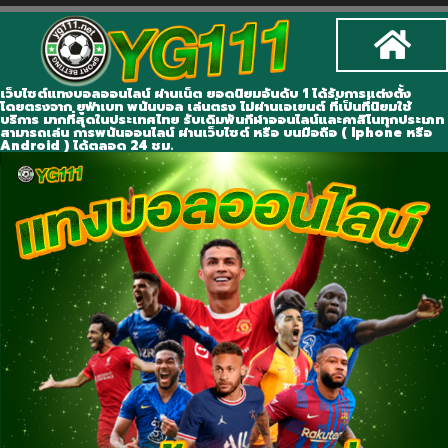
เว็บไซต์แทงบอลออนไลน์ ผ่านเน็ต ยอดนิยมอันดับ 1 ได้รับการแต่งตั้ง
โดยตรงจาก ยูฟ่าเบท พนันบอล เล่นตรง ไม่ผ่านเอเยนต์ ที่เป็นที่นิยมใช้
บริการ มากที่สุดในประเทศไทย รับเดิมพันกีฬาออนไลน์และคาสิโนทุกประเภท
สามารถเล่น การพนันออนไลน์ ผ่านเว็บไซต์ หรือ บนมือถือ ( Iphone หรือ
Android ) ได้ตลอด 24 ชม.