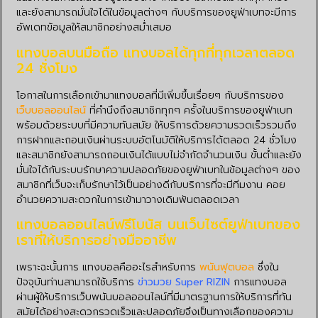
และยังสามารถมั่นใจได้ในข้อมูลต่างๆ กับบริการของยูฟ่าเบทจะมีการ
อัพเดทข้อมูลให้สมาชิกอย่างสม่ำเสมอ
แทงบอลบนมือถือ แทงบอลได้ทุกที่ทุกเวลาตลอด
24 ชั่งโมง
โอกาสในการเลือกเข้ามาแทงบอลที่มีเพิ่มขึ้นเรื่อยๆ กับบริการของ
เว็บบอลออนไลน์
ที่คำนึงถึงสมาชิกทุกๆ ครั้งในบริการของยูฟ่าเบท
พร้อมด้วยระบบที่มีความทันสมัย ให้บริการด้วยความรวดเร็วรวมถึง
การฝากและถอนเงินผ่านระบบอัตโนมัติให้บริการได้ตลอด 24 ชั่วโมง
และสมาชิกยังสามารถถอนเงินได้แบบไม่จำกัดจำนวนเงิน ขั้นต่ำและยัง
มั่นใจได้กับระบบรักษาความปลอดภัยของยูฟ่าเบทในข้อมูลต่างๆ ของ
สมาชิกที่เว็บจะเก็บรักษาไว้เป็นอย่างดีกับบริการที่จะมีทีมงาน คอย
อำนวยความสะดวกในการเข้ามาวางเดิมพันตลอดเวลา
แทงบอลออนไลน์ฟรีโบนัส บนเว็บไซต์ยูฟ่าเบทของ
เราที่ให้บริการอย่างมืออาชีพ
เพราะฉะนั้นการ แทงบอลคืออะไรสำหรับการ
พนันฟุตบอล
ซึ่งใน
ปัจจุบันท่านสามารถใช้บริการ
ข่าวมวย Super RIZIN
การแทงบอล
ผ่านผู้ให้บริการเว็บพนันบอลออนไลน์ที่มีมาตรฐานการให้บริการที่ทัน
สมัยได้อย่างสะดวกรวดเร็วและปลอดภัยจึงเป็นทางเลือกของความ