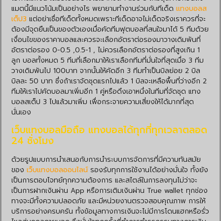
แมตนี้มีแนวโน้มเป็นอย่างไร พยายามทำงานร่วมกับทีเด็ด
แทงบอลส
เต็ป3
แต่อย่าเชื่อทีเด็ดทั้งหมดเพราะทีเด็ดอาจไม่เด็ดจริงเราควรที่จะ
ต้องมีจุดยืนเป็นของตัวเองเมื่อคัดทีมฟุตบอลที่สนใจมาได้ 5 ทีมด้วย
เงื่อนไขของราคาบอลและควรจะเลือกอัตราต่อรองมาวางเดิมพันที่
อัตราต่อรอง 0-0.5 ,0.5-1 , ไม่ควรเลือกอัตราต่อรองที่สูงเกิน 1
ลูก บอลทั้งหมด 5 ทีมที่เลือกมาให้เราเลือกทีมที่มั่นใจที่สุดเมื่อ 3 ทีม
วางเดิมพันไป 100บาท จากนั้นให้คัดอีก 3 ทีมทำเป็นบิลย่อย 2 บิล
บิลละ 50 บาท ซึ่งถ้าเราจัดชุดแรกไปแล้ว 1 บิลจะเหลือพื้นที่ว่างอีก 2
ทีมให้เราไปคัดบอลมาเพิ่มอีก 1 คู่หรือดึงเอาหนึ่งในทีมที่จัดชุด แทง
บอลสเต็ป 3 ไปแล้วมาเพิ่ม เพื่อกระจายความเสี่ยงให้ได้มากที่สุด
นั่นเอง
เว็บแทงบอลมือถือ แทงบอลได้ทุกที่ทุกเวลาตลอด
24 ชั่งโมง
ด้วยรูปแบบการนำเสนอกับการนำระบบการจัดการที่มีความทันสมัย
ของ
เว็บแทงบอลออนไลน์
รองรับทุกการใช้งานได้อย่างมั่นใจ ทั้งยัง
เป็นการตอบโจทย์ทุกความต้องการ และสไตล์ในการลงทุนไม่ว่าจะ
เป็นการฝากเงินผ่าน App หรือการเติมเงินผ่าน True wallet ทุกช่อง
ทางจะมีทั้งความปลอดภัย และมีหน่วยงานตรวจสอบคุณภาพ การให้
บริการอย่างครบครัน ทั้งข้อมูลทางการเงินจะไม่มีการโดนแฮกหรือรั่ว