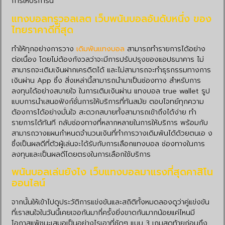
การให้บริการนี้
แทงบอลทรูวอลเลต เว็บพนันบอลอันดับหนึ่ง ของ
ไทยราคาดีที่สุด
ทำให้ทุกอย่างการวาง
เดิมพันแทงบอล
สามารถทำรายการได้อย่าง
ต่อเนื่อง โดยไม่ต้องกังวลว่าจะมีการปรับปรุงของแอปธนาคาร ไม่
สามารถจะเติมเงินฝากเครดิตได้ และไม่สามารถจะทำธุรกรรมทางการ
เงินผ่าน App ซึ่ง สิ่งเหล่านี้สามารถนำมาเป็นช่องทาง สำหรับการ
ลงทุนได้อย่างสบายใจ ในการเติมเงินผ่าน แทงบอล true wallet รูป
แบบการนำเสนอฟังก์ชั่นการให้บริการที่ทันสมัย ตอบโจทย์ทุกความ
ต้องการได้อย่างมั่นใจ สะดวกสบายทั้งสามารถเข้าถึงได้ง่าย ทำ
รายการได้ทันที กลับช่องทางที่หลากหลายในการให้บริการ พร้อมกับ
สามารถวางแผนกำหนดจำนวนเงินที่ทำการวางเดิมพันได้ด้วยตนเอ ง
ซึ่งเป็นผลดีที่ตัวผู้เล่นจะได้รับกับการเลือกแทงบอล ช่องทางในการ
ลงทุนและเป็นผลดีโดยตรงในการเลือกใช้บริการ
พนันบอลเล่นยังไง เว็บแทงบอลมาแรงที่สุดคาสิโน
ออนไลน์
จากนั้นให้เข้าไปดูประวัติการแข่งขันและสถิติทั้งหมดลองดูว่าคู่แข่งขัน
ที่เราสนใจในวันนี้เคยเจอกันมากี่ครั้งยิ่งขาดกันมากน้อยแค่ไหนมี
โอกาสแพ้ชนะเสมอเป็นอย่างไรเอาที่ชัดๆ แบบ 3 เกมสุดท้ายก่อนถึง