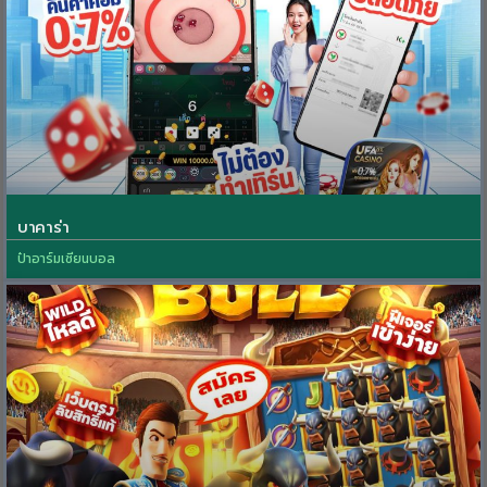
บาคาร่า
ป๋าอาร์มเซียนบอล