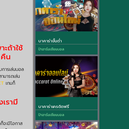
บาคาร่าขั้นต่ำ
ะถ้าใช้
ป๋าอาร์มเซียนบอล
บคืน
แบบการเล่นบอล
สามารถเล่น
ET
เกมก็
งเรามี
บาคาร่าเครดิตฟรี
ป๋าอาร์มเซียนบอล
าก็จะมีโอกาส