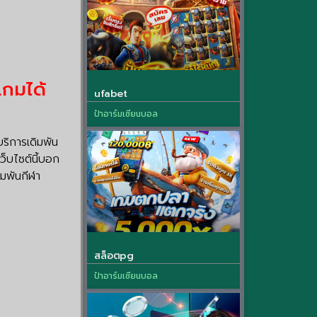
เกมได้
ufabet
ป๋าอาร์มเซียนบอล
บริการเดิมพัน
ว็บไซต์นี้บอก
มพันกีฬา
สล็อตpg
ป๋าอาร์มเซียนบอล