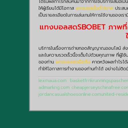
ได้รับผลกำไรกลับคืนมาจากการใช้บริการเสมอเป
ให้ผู้เรียนได้มีโอกาส
แทงบอลขั้นต่ำ1บาท
ประสบคว
เป็นรายละเอียดในการเล่นเกมให้การใช้งานของเร
แทงบอลสดSBOBET
ภาพที่
บริการในเรื่องการถ่ายทอดสัญญาณออนไลน์ ส่งสัญ
และในความรวดเร็วนี้จะเต็มไปด้วยคุณภาพ ที่ผู้ใ
ของท่าน
แทงบอลสดมือถือ
คาดหวังผลกำไรได้อย
ทำให้โอกาสการทำงานของท่านทำได้ อย่างไม่ติดขัด
lexmaua.com
basketfrnkrunningspasche
admarkng.com
cheapjerseyschinafree.co
jordancasualshoesonline.com
united-resi