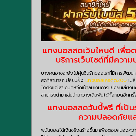
แทงบอลสดเว็บไหนดี
เพื่อ
บริการเว็บไซต์ที่มีควา
บางคนอาจจะยังไม่คุ้นชินรักของเราที่มีการพัฒนาม
สดที่สามารถเปลี่ยนฝั่ง
แทงบอลเครดิต200
เปลี
ได้ตั้งแต่เสียงนกหวีดเป่าลมเกมการแข่งขันเสียงน
สามารถนำมาเล่นนำมาวางเดิมพันได้ทั้งหมดอีกครั้งเ
แทงบอลสดวันนี้ฟรี
ที่เป็
ความปลอดภัยและ
พนันบอลได้เงินจริงสร้างขึ้นมาเพื่อตอบสนองความ