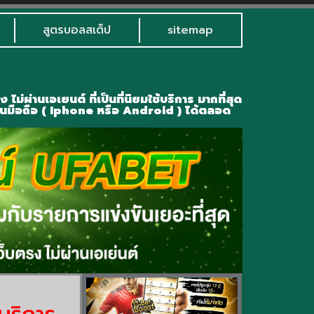
สูตรบอลสเต็ป
sitemap
ผ่านเอเยนต์ ที่เป็นที่นิยมใช้บริการ มากที่สุด
บนมือถือ ( Iphone หรือ Android ) ได้ตลอด