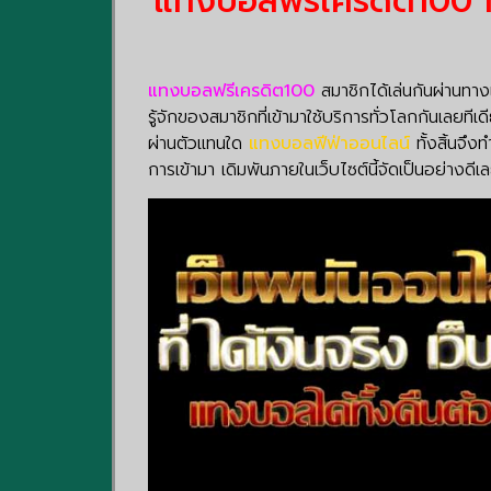
แทงบอลฟรีเครดิต100 ที่
แทงบอลฟรีเครดิต100
สมาชิกได้เล่นกันผ่านทางเ
รู้จักของสมาชิกที่เข้ามาใช้บริการทั่วโลกกันเลยท
ผ่านตัวแทนใด
แทงบอลฟีฟ่าออนไลน์
ทั้งสิ้นจึง
การเข้ามา เดิมพันภายในเว็บไซต์นี้จัดเป็นอย่างดีเล