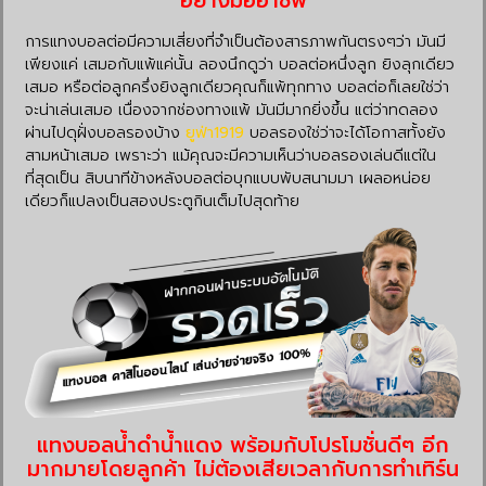
อย่างมืออาชีพ
การแทงบอลต่อมีความเสี่ยงที่จำเป็นต้องสารภาพกันตรงๆว่า มันมี
เพียงแค่ เสมอกับแพ้แค่นั้น ลองนึกดูว่า บอลต่อหนึ่งลูก ยิงลุกเดียว
เสมอ หรือต่อลูกครึ่งยิงลูกเดียวคุณก็แพ้ทุกทาง บอลต่อก็เลยใช่ว่า
จะน่าเล่นเสมอ เนื่องจากช่องทางแพ้ มันมีมากยิ่งขึ้น แต่ว่าทดลอง
ผ่านไปดุฝั่งบอลรองบ้าง
ยูฟ่า1919
บอลรองใช่ว่าจะได้โอกาสทั้งยัง
สามหน้าเสมอ เพราะว่า แม้คุณจะมีความเห็นว่าบอลรองเล่นดีแต่ใน
ที่สุดเป็น สิบนาทีข้างหลังบอลต่อบุกแบบพับสนามมา เผลอหน่อย
เดียวก็แปลงเป็นสองประตูกินเต็มไปสุดท้าย
แทงบอลน้ำดำน้ำแดง พร้อมกับโปรโมชั่นดีๆ อีก
มากมายโดยลูกค้า ไม่ต้องเสียเวลากับการทำเทิร์น