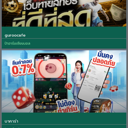
guroocafe
ป๋าอาร์มเซียนบอล
บาคาร่า