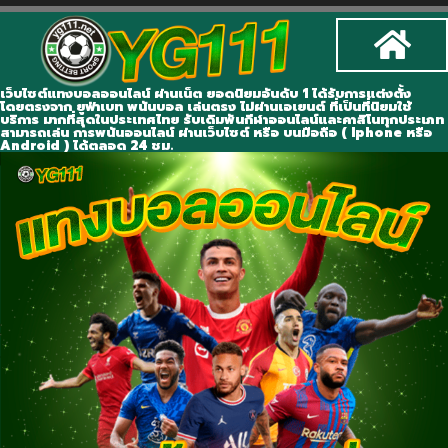
เว็บไซต์แทงบอลออนไลน์ ผ่านเน็ต ยอดนิยมอันดับ 1 ได้รับการแต่งตั้ง
โดยตรงจาก ยูฟ่าเบท พนันบอล เล่นตรง ไม่ผ่านเอเยนต์ ที่เป็นที่นิยมใช้
บริการ มากที่สุดในประเทศไทย รับเดิมพันกีฬาออนไลน์และคาสิโนทุกประเภท
สามารถเล่น การพนันออนไลน์ ผ่านเว็บไซต์ หรือ บนมือถือ ( Iphone หรือ
Android ) ได้ตลอด 24 ชม.