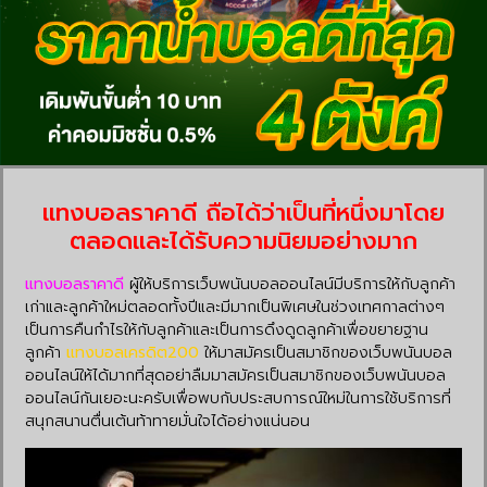
แทงบอลราคาดี ถือได้ว่าเป็นที่หนึ่งมาโดย
ตลอดและได้รับความนิยมอย่างมาก
แทงบอลราคาดี
ผู้ให้บริการเว็บพนันบอลออนไลน์มีบริการให้กับลูกค้า
เก่าและลูกค้าใหม่ตลอดทั้งปีและมีมากเป็นพิเศษในช่วงเทศกาลต่างๆ
เป็นการคืนกำไรให้กับลูกค้าและเป็นการดึงดูดลูกค้าเพื่อขยายฐาน
ลูกค้า
แทงบอลเครดิต200
ให้มาสมัครเป็นสมาชิกของเว็บพนันบอล
ออนไลน์ให้ได้มากที่สุดอย่าลืมมาสมัครเป็นสมาชิกของเว็บพนันบอล
ออนไลน์กันเยอะนะครับเพื่อพบกับประสบการณ์ใหม่ในการใช้บริการที่
สนุกสนานตื่นเต้นท้าทายมั่นใจได้อย่างแน่นอน