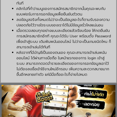
ทันที
คลิกไปที่คำว่าเมนูของการสมัครสมาชิกจากนั้นคุณจะพบกับ
แบบฟอร์มการกรอกข้อมูลเพื่อยืนยันตัวตน
ลงข้อมูลจริงทั้งหมดไม่ว่าจะเป็นข้อมูลอะไรก็ตามรับรองความ
ปลอดภัยไว้วางใจระบบของเราได้ไม่มีข้อมูลรั่วไหลแน่นอน
เมื่อตรวจสอบทุกอย่างแบบละเอียดแล้วเรียบร้อย ให้กดยืนยัน
การสมัครสมาชิกอีกที คุณจะได้รับ User พร้อมตั้ง Password
เพื่อเข้าสู่ระบบ เดิมพันพนันออนไลน์ ไม่ว่าจะเป็นเกมชนิดไหน ก็
สามารถเข้าเล่นได้ทันที
หลังจากที่มีบัญชีเป็นของตนเอง คุณจะสามารถเข้าเล่นพนัน
ออนไลน์ ได้ผ่านทางมือถือ ในหน้าแรกของการ login เข้าสู่
ระบบ สามารถกดจดจำรายละเอียดของการกรอกข้อมูลเอาไว้
ไม่ต้องลงชื่อเข้าใช้งานใหม่อีกรอบ เพิ่มความสะดวกสบายมาก
ขึ้นอีกหลายเท่าตัว แค่มีมือถืออะไรก็ง่ายไปหมด