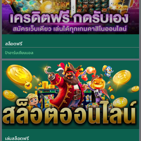
สล็อตฟรี
ป๋าอาร์มเซียนบอล
เล่นสล็อตฟรี