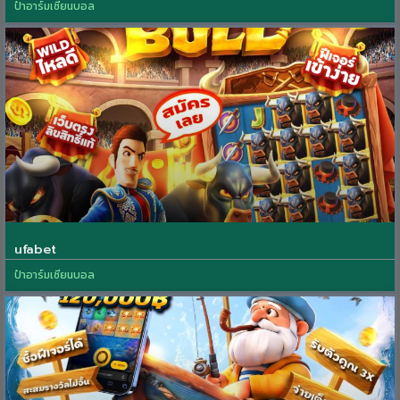
ป๋าอาร์มเซียนบอล
ufabet
ป๋าอาร์มเซียนบอล