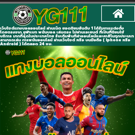
เว็บไซต์แทงบอลออนไลน์ ผ่านเน็ต ยอดนิยมอันดับ 1 ได้รับการแต่งตั้ง
โดยตรงจาก ยูฟ่าเบท พนันบอล เล่นตรง ไม่ผ่านเอเยนต์ ที่เป็นที่นิยมใช้
บริการ มากที่สุดในประเทศไทย รับเดิมพันกีฬาออนไลน์และคาสิโนทุกประเภท
สามารถเล่น การพนันออนไลน์ ผ่านเว็บไซต์ หรือ บนมือถือ ( Iphone หรือ
Android ) ได้ตลอด 24 ชม.