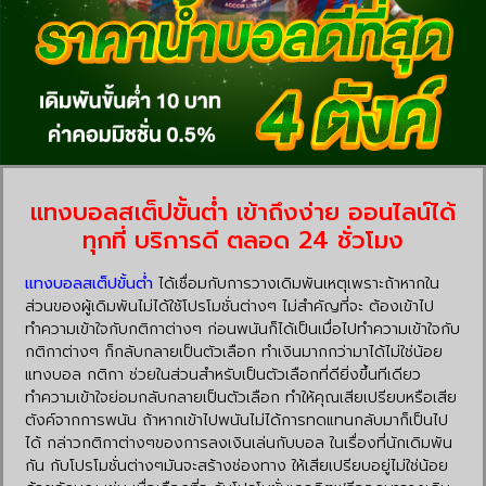
แทงบอลสเต็ปขั้นต่ำ เข้าถึงง่าย ออนไลน์ได้
ทุกที่ บริการดี ตลอด 24 ชั่วโมง
แทงบอลสเต็ปขั้นต่ำ
ได้เชื่อมกับการวางเดิมพันเหตุเพราะถ้าหากใน
ส่วนของผู้เดิมพันไม่ได้ใช้โปรโมชั่นต่างๆ ไม่สำคัญที่จะ ต้องเข้าไป
ทำความเข้าใจกับกติกาต่างๆ ก่อนพนันก็ได้เป็นเมื่อไปทำความเข้าใจกับ
กติกาต่างๆ ก็กลับกลายเป็นตัวเลือก ทำเงินมากกว่ามาได้ไม่ใช่น้อย
แทงบอล กติกา ช่วยในส่วนสำหรับเป็นตัวเลือกที่ดียิ่งขึ้นทีเดียว
ทำความเข้าใจย่อมกลับกลายเป็นตัวเลือก ทำให้คุณเสียเปรียบหรือเสีย
ตังค์จากการพนัน ถ้าหากเข้าไปพนันไม่ได้การทดแทนกลับมาก็เป็นไป
ได้ กล่าวกติกาต่างๆของการลงเงินเล่นกับบอล ในเรื่องที่นักเดิมพัน
กัน กับโปรโมชั่นต่างๆมันจะสร้างช่องทาง ให้เสียเปรียบอยู่ไม่ใช่น้อย