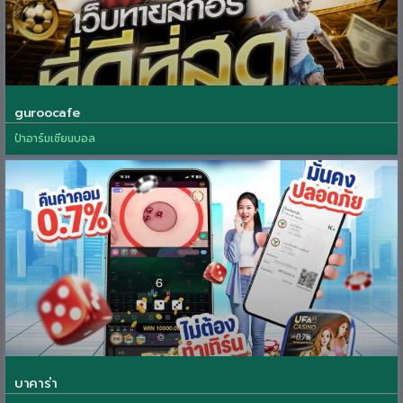
guroocafe
ป๋าอาร์มเซียนบอล
บาคาร่า