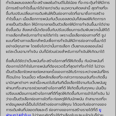
ทำเงินผลบอลสดก็จะสร้างผลในด้านดีไม่ใช่น้อย ที่จะกระตุ้นทำให้มีการ
มีการสร้างกำไรขึ้นมาได้ง่ายกว่าเดิม แนวความคิดเหล่านี้ สุดท้ายที่จะ
ขึ้นกับปรับเปลี่ยนการเดิมพันให้เป็นช่องทางใดที่เอามาซึ่งการสร้าง
กำไรขึ้นมา เมื่อเลือกการพนันกับเว็บบอลสดมันก็ส่งผลให้เกิดการก
ลายเป็นตัวเลือก ให้มีการกลายเป็นตัวเลือกให้มีการทำเงินขึ้นมาได้ง่าย
ยิ่งขึ้นเดิม สิ่งเหล่านี้น่าต้องขึ้นกับปรับเปลี่ยนการเดิมพันพวกนั้นให้ได้
ทางเลือกสำหรับการทำรายได้เท่าไร เพราะเมื่อเลือกช่องทางที่ดี รูป
แบบที่สร้างทางเลือกสำหรับเพื่อการทำเงินให้มีการช่องทางขึ้นมาได้
อย่างมีคุณภาพ โดยยิ่งไปกว่านั้นการเลือก เว็บแทงบอลออนไลน์
แต่ละเว็บเอามาทำเงิน มันก็มีส่วนช่วยสำหรับการทำเงินให้เกิดมาได้
ซึ่งเห็นได้ชัดว่าเว็บพนันที่จะสร้างโอกาสที่ดีให้เกิดขึ้น กับนักพนันที่
ต้องการได้กำไรในการพนันที่ต้องรวดร็วที่สุดเท่าที่จะทำได้ ไม่ว่าจะ
เป็นตัวเลือกใดหลายต่อหลายครั้งของการให้บริการระหว่างพนันที่ใคร
ก็โดนโกง โดนเบี้ยว หรือหลีกเลี่ยงที่จะกล่าวการถอนเงินที่จะเกิดขึ้น
มาปัญหาต่างๆ เหล่านี้จะหมดไปในทันทีเมื่อเลือกใช้งานกับเว็บพนันยู
ฟ่าเบทที่จะสามารถช่วยกสร้างโอกาสที่ดี ให้เกิดขึ้นกับทุกคน มันเป็น
เปรียบเสมือนการสร้างโอกาสที่ดีที่สุดให้เกิดขึ้นกับการเข้าไปทำเงิน ไม่
ว่าจะเป็นตัวเลือกช่องทางใดที่จะก่อเหตุให้กับนักพนัน ถ้าสามารถที่จะ
หาข้อมูลเหล่านี้เป็นไปได้สร้างช่องทางให้คุณ ได้เจอกับช่องทางของ
การเดิมพันที่ปลอดภัยและดี ช่องทางของการสร้างรายได้ที่ดี
ยู
ฟ่าเบท24ชั่วโมง
ไม่ว่าคุณคิดที่จะใช้ตัวเลือกในรูปแบบใดมันก็ช่วย