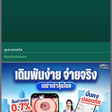
guroocafe
ป๋าอาร์มเซียนบอล