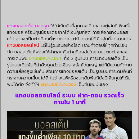
แทงบอลสเต็ป บอลชุด
ให้ได้เงินคุ้มที่สุดทางเลือกของผู้เล่นที่เพิ่งเริ่ม
แทงบอล หรือมีทุนน้อยแต่อยากได้เงินคุ้มที่สุด การเลือกแทงบอลส
เต็ป อาจจะเป็นตัวเลือกที่เหมาะมาก แต่ถ้าอยากได้เงินคุ้มที่สุดจากการ
แทงบอลออนไลน์
แต่ไม่รู้จะเริ่มอย่างไรดี เรามีคำตอบให้ทุกท่านเช่น
กัน บอลสเต็ปก็พอจะให้คำตอบกับท่านที่สงสัยในความแตกต่างของ
การเดิมพัน
แทงบอลUFABET
ทั้ง 2 รูปแบบ การแทงบอลเต็ง เป็น
รูปแบบเดิมพันที่น่าดึงดูดด้วยเงินรางวัลก้อนใหญ่ แต่ก็มีความท้าทาย
ความเสี่ยงสูงเช่นกัน ส่วนการแทงบอลสเต็ป เป็นรูปแบบการเดิมพันที่
กระจายความเสี่ยงได้ดี ไม่ว่าจะแพ้หรือชนะเดิมพันก็ยังมีเงินทุนให้เดิม
พันได้ต่อ จึงทำให้
แทงบอลได้เงินจริง
เป็นที่นิยมนั่นเอง
แทงบอลออนไลน์ ระบบ ฝาก-ถอน รวดเร็ว
ภายใน 1 นาที