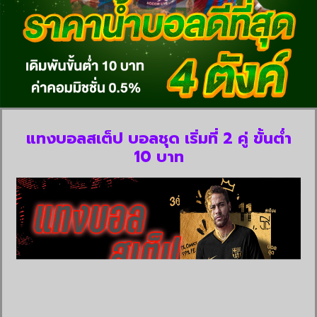
แทงบอลสเต็ป บอลชุด เริ่มที่ 2 คู่ ขั้นต่ำ
10 บาท