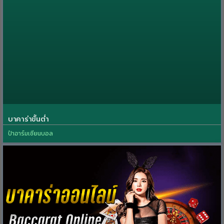
บาคาร่าขั้นต่ำ
ป๋าอาร์มเซียนบอล