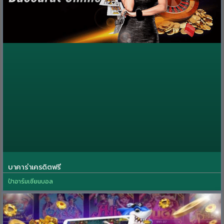
บาคาร่าเครดิตฟรี
ป๋าอาร์มเซียนบอล