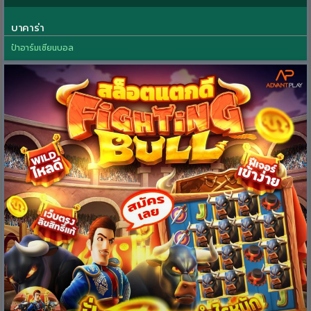
บาคาร่า
ป๋าอาร์มเซียนบอล