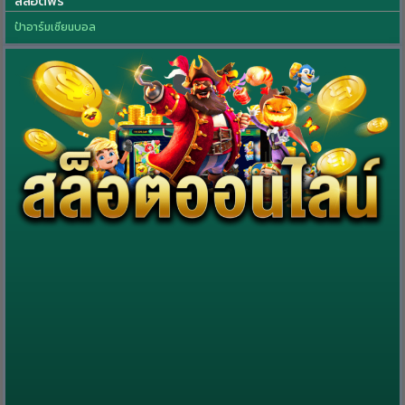
สล็อตฟรี
ป๋าอาร์มเซียนบอล