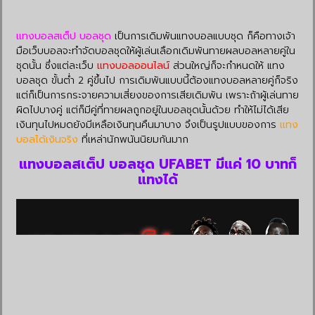
แทงบอลสเต็ป บอลชุด
เป็นการเดิมพันแทงบอลแบบชุด ก็คือทางเจ้า
มือเว็บบอลจะทำจัดบอลชุดให้ผู้เล่นเลือกเดิมพันทายผลบอลหลายคู่ใน
ชุดนั้น ซึ่งแต่ละเว็บ
แทงบอลออนไลน์
ส่วนใหญ่ก็จะกำหนดให้ แทง
บอลชุด ขั้นต่ำ 2 คู่ขึ้นไป การเดิมพันแบบนี้ต้องแทงบอลหลายคู่ก็จริง
แต่ก็เป็นการกระจายความเสี่ยงของการเสียเดิมพัน เพราะถ้าผู้เล่นทาย
ผิดไปบางคู่ แต่ก็มีคู่ที่ทายผลถูกอยู่ในบอลชุดนั้นด้วย ทำให้ไม่ได้เสีย
เงินทุนไปหมดยังมีเหลือเงินทุนคืนมาบาง จึงเป็นรูปแบบของการ
แทง
บอลได้เงินจริง
ที่เหล่านักพนันนิยมกันมาก
แทงบอลสเต็ป บอลชุด UFABET มีแค่ 10 บาทก็
แทงได้