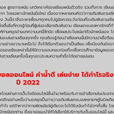
็ดบอล สูตรการพนัน บทวิเคราะห์ของเซียนพนันตัวจริง รวมถึงการ เซีย
างมาก โดยเฉพาะนักพนันมือใหม่ เนื่องจากหลายคนคิดว่าการเดิมพันตามเซี
่นเอง วันนี้เราจึงจะพาเพื่อนๆทุกคนไปดูข้อควรระวังก่อนที่จะเดิมพันตามเซีย
ขึ้นสิ่งที่ควรรู้ก่อนที่ผู้เล่นจะเลือกเดิมพันตาม เซียนแทงบอลหากใครที่ก
้ท่านหยุดอ่านบทความบทนี้สักนิด เพื่อผลประโยชน์แก่ตัวนักพนันเอง โดยส
ันจะเล่นตามเซียนทุกครั้ง คุณต้องรู้ก่อนว่าเซียนคนนั้นมีความน่าเชื่อถือ
่างยาวนานหรือไม่ จึงได้เรียกตัวเองว่าเป็นเซียน เพื่อป้องกันมิจฉา
อถือของเซียนเหล่านั้นให้มีความรอบคอบก่อนที่จะเชื่อควรศึกษาข้อมูลขอ
มพันตามเซียนครั้งนั้นคุณจะประสบความสำเร็จได้อย่างแน่นอน
นบอลออนไลน์
ค่าน้ำดี เล่นง่าย ได้กำไรจริง 
ปี 2022
ดยผ่านทางเว็บไซต์ออนไลน์ชั้นนำมาพร้อมกับการเข้าเลือกเล่นประเภทบ
เรียกอีกอย่างหนึ่งว่าบอลชุดเป็นการวางเดิมพันแทงบอลหลายๆคู่ในบิลเดียวก
นกำไร แต่ถ้าหากว่าทายผิดแม้แต่คู่เดียวจะไม่ได้รับเงินกำไรใดๆทั้งสิ้น โ
นักพนันทุกท่าน ซึ่งเราขอแนะนำให้ได้เลือกใช้บริการกับเว็บออนไลน์นี้ แล