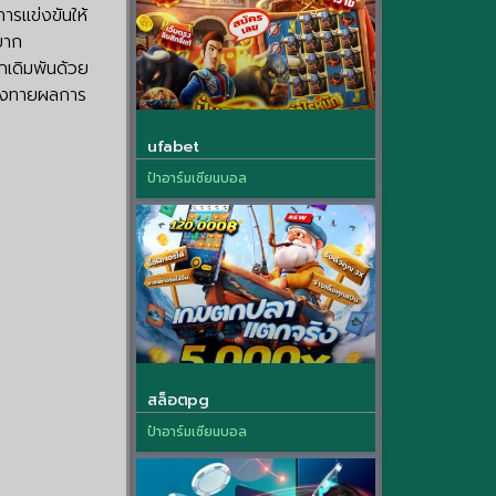
การแข่งขันให้
ยาก
อกเดิมพันด้วย
ต้องทายผลการ
ufabet
ป๋าอาร์มเซียนบอล
สล็อตpg
ป๋าอาร์มเซียนบอล