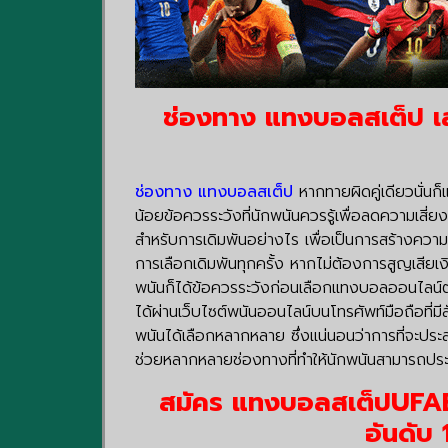
ช่องทาง แทงบอลสเต็ป
เ
ช่องทาง แทงบอลสเต็ป
หากทายผิดคู่เดียวนั่นก
น้อยข้อควรระวังที่นักพนันควรรู้เพื่อลดความเสี่ย
สำหรับการเดิมพันอย่างไร เพื่อเป็นการสร้างควา
การเลือกเดิมพันทุกครั้ง หากไม่ต้องการสูญเสียเงิ
พนันก็ได้ข้อควรระวังก่อนเลือกแทงบอลออนไลน์
ได้ผ่านเว็บไซต์พนันออนไลน์บนโทรศัพท์มือถือที่มี
พนันได้เลือกหลากหลาย ซึ่งแน่นอนว่าการที่จะประสบ
ช่วยหลากหลายช่องทางที่ทำให้นักพนันสามารถประ
สมัคร แทงบอลสเต็ปUF
อันดับ