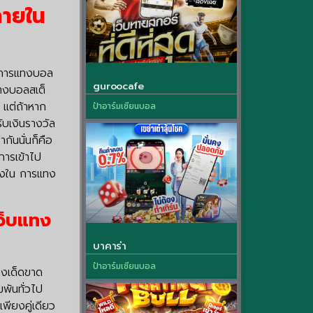
ภายใน
า การแทงบอล
guroocafe
ทงบอลสเต็
 แต่ถ้าหาก
ป๋าอาร์มเซียนบอล
ับเงินรางวัล
กันนั่นก็คือ
การเข้าไป
ิ่งใน การแทง
เว็บแทง
บาคาร่า
ป๋าอาร์มเซียนบอล
่างเด็ดขาด
พันทั่วไป
พียงคู่เดียว