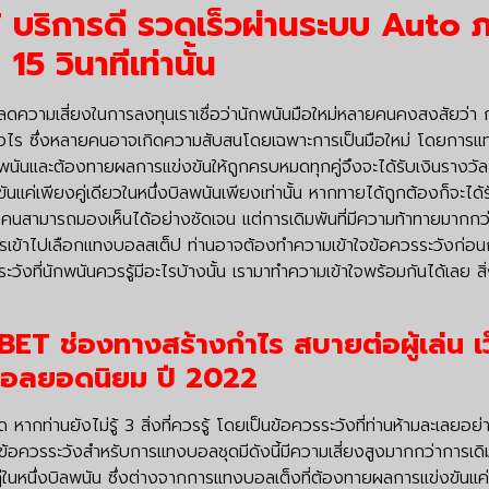
T
บริการดี รวดเร็วผ่านระบบ Auto 
15 วินาทีเท่านั้น
อลดความเสี่ยงในการลงทุนเราเชื่อว่านักพนันมือใหม่หลายคนคงสงสัยว่
งไร ซึ่งหลายคนอาจเกิดความสับสนโดยเฉพาะการเป็นมือใหม่ โดยการแ
นันและต้องทายผลการแข่งขันให้ถูกครบหมดทุกคู่จึงจะได้รับเงินรางวัล
่เพียงคู่เดียวในหนึ่งบิลพนันเพียงเท่านั้น หากทายได้ถูกต้องก็จะได้ร
ุกคนสามารถมองเห็นได้อย่างชัดเจน แต่การเดิมพันที่มีความท้าทายมากกว่า
การเข้าไปเลือกแทงบอลสเต็ป ท่านอาจต้องทำความเข้าใจข้อควรระวังก่อน
ะวังที่นักพนันควรรู้มีอะไรบ้างนั้น เรามาทำความเข้าใจพร้อมกันได้เลย ส
ABET
ช่องทางสร้างกำไร สบายต่อผู้เล่น 
อลยอดนิยม ปี 2022
หากท่านยังไม่รู้ 3 สิ่งที่ควรรู้ โดยเป็นข้อควรระวังที่ท่านห้ามละเลยอย
ควรระวังสำหรับการแทงบอลชุดมีดังนี้มีความเสี่ยงสูงมากกว่าการเดิม
นหนึ่งบิลพนัน ซึ่งต่างจากการแทงบอลเต็งที่ต้องทายผลการแข่งขันแค่เ