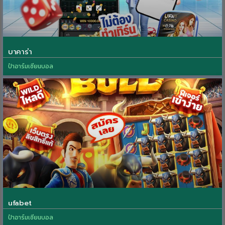
บาคาร่า
ป๋าอาร์มเซียนบอล
ufabet
ป๋าอาร์มเซียนบอล