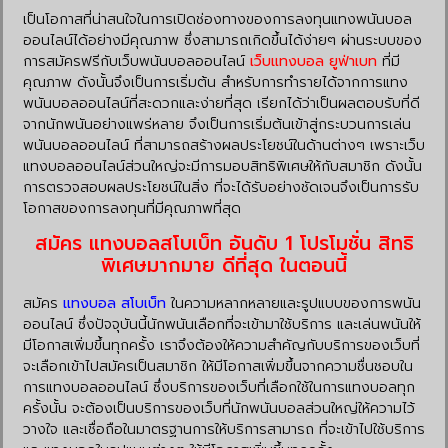
เป็นโอกาสที่น่าสนใจในการเปิดช่องทางของการลงทุนแทงพนันบอล
ออนไลน์ได้อย่างมีคุณภาพ ซึ่งสามารถเกิดขึ้นได้ง่ายๆ ผ่านระบบของ
การสมัครฟรีกับเว็บพนันบอลออนไลน์
เว็บแทงบอล ยูฟ่าเบท
ที่มี
คุณภาพ ดังนั้นจึงเป็นการเริ่มต้น สำหรับการทำรายได้จากการแทง
พนันบอลออนไลน์ที่สะดวกและง่ายที่สุด เรียกได้ว่าเป็นผลตอบรับที่ดี
จากนักพนันอย่างแพร่หลาย จึงเป็นการเริ่มต้นเข้าสู่กระบวนการเล่น
พนันบอลออนไลน์ ที่สามารถสร้างผลประโยชน์ในด้านต่างๆ เพราะเว็บ
แทงบอลออนไลน์ส่วนใหญ่จะมีการมอบสิทธิพิเศษให้กับสมาชิก ดังนั้น
การตรวจสอบผลประโยชน์ในสิ่ง ที่จะได้รับอย่างชัดเจนจึงเป็นการรับ
โอกาสของการลงทุนที่มีคุณภาพที่สุด
สมัคร แทงบอลสโบเบ็ท อันดับ 1 โปรโมชั่น สิทธิ
พิเศษมากมาย ดีที่สุด ในตอนนี้
สมัคร
แทงบอล สโบเบ็ท
ในความหลากหลายและรูปแบบของการพนัน
ออนไลน์ ซึ่งปัจจุบันนี้นักพนันเลือกที่จะเข้ามาใช้บริการ และเล่นพนันให้
มีโอกาสเพิ่มขึ้นทุกครั้ง เราจึงต้องให้ความสำคัญกับบริการของเว็บที่
จะเลือกเข้าไปสมัครเป็นสมาชิก ให้มีโอกาสเพิ่มขึ้นจากความชื่นชอบใน
การแทงบอลออนไลน์ ซึ่งบริการของเว็บที่เลือกใช้ในการแทงบอลทุก
ครั้งนั้น จะต้องเป็นบริการของเว็บที่นักพนันบอลส่วนใหญ่ให้ความไว้
วางใจ และเชื่อถือในมาตรฐานการให้บริการสามารถ ที่จะเข้าไปใช้บริการ