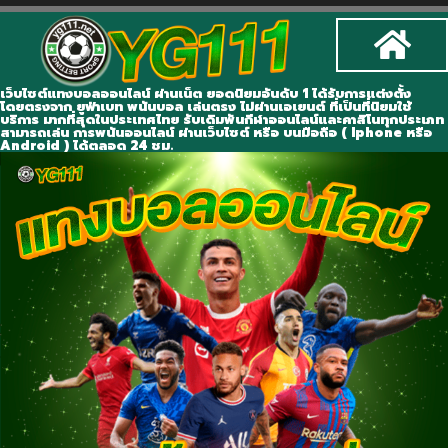
เว็บไซต์แทงบอลออนไลน์ ผ่านเน็ต ยอดนิยมอันดับ 1 ได้รับการแต่งตั้ง
โดยตรงจาก ยูฟ่าเบท พนันบอล เล่นตรง ไม่ผ่านเอเยนต์ ที่เป็นที่นิยมใช้
บริการ มากที่สุดในประเทศไทย รับเดิมพันกีฬาออนไลน์และคาสิโนทุกประเภท
สามารถเล่น การพนันออนไลน์ ผ่านเว็บไซต์ หรือ บนมือถือ ( Iphone หรือ
Android ) ได้ตลอด 24 ชม.