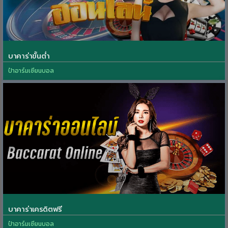
บาคาร่าขั้นต่ำ
ป๋าอาร์มเซียนบอล
บาคาร่าเครดิตฟรี
ป๋าอาร์มเซียนบอล