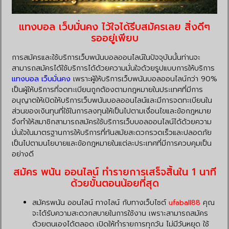
แทงบอล เว็บมั่นคง ไว้ใจได้รีบสมัครเลย สิ่งดีๆ
รออยู่เพียบ
การสมัครและใช้บริการเว็บพนันบอลออนไลน์ในปัจจุบันนั้นท่านจะ
สามารถสมัครได้ใช้บริการได้ด้วยความมั่นใจด้วยรูปแบบการให้บริการ
แทงบอล เว็บมั่นคง
เพราะผู้ให้บริการเว็บพนันบอลออนไลน์กว่า 90%
เป็นผู้ให้บริการที่จดทะเบียนถูกต้องตามกฎหมายในประเทศที่มีการ
อนุญาตให้เปิดให้บริการเว็บพนันบอลออนไลน์และมีการจดทะเบียนใน
ส่วนของเงินทุนที่ใช้ในการลงทุนให้เป็นไปตามเงื่อนไขและข้อกฎหมาย
จึงทำให้สมาชิกสามารถสมัครใช้บริการเว็บบอลออนไลน์ได้ด้วยความ
มั่นใจในมาตรฐานการให้บริการที่ทันสมัยสะดวกรวดเร็วและปลอดภัย
เป็นไปตามนโยบายและข้อกฎหมายในแต่ละประเทศที่มีการควบคุมเป็น
อย่างดี
สมัคร พนัน ออนไลน์ ทำรายการเสร็จสิ้นใน 1 นาที
ด้วยขั้นตอนน้อยที่สุด
สมัครพนัน ออนไลน์ ทางไลน์ กับทางเว็บไซต์
ufaball88
คุณ
จะได้รับความสะดวกสบายในการใช้งาน เพราะสามารถสมัคร
ด้วยตนเองได้ตลอด เปิดให้ทำรายการทุกวัน ไม่มีวันหยุด ใช้