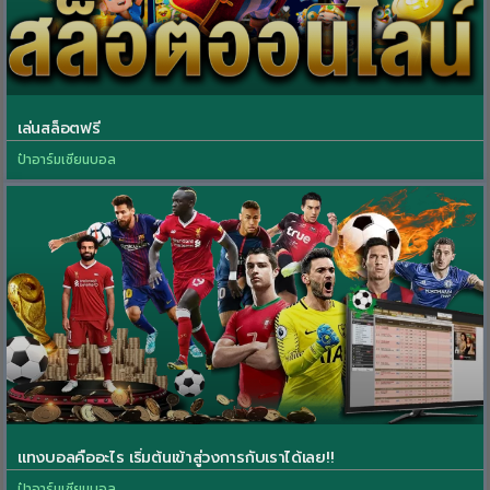
เล่นสล็อตฟรี
ป๋าอาร์มเซียนบอล
แทงบอลคืออะไร เริ่มต้นเข้าสู่วงการกับเราได้เลย!!
ป๋าอาร์มเซียนบอล