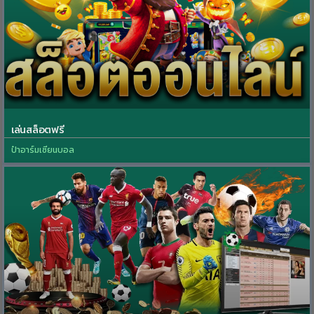
เล่นสล็อตฟรี
ป๋าอาร์มเซียนบอล