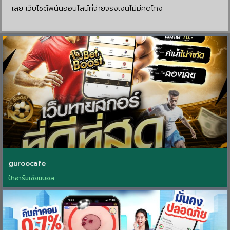
เลย เว็บไซต์พนันออนไลน์ที่จ่ายจริงเงินไม่มีคดโกง
guroocafe
ป๋าอาร์มเซียนบอล