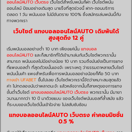
ออนไลน์AUTO เว็บตรง
เว็บไซต์สำหรับพนันกีฬา เว็บไซต์พนัน
ออนไลน์ ป้อมอย่างเดิมสุด มาแร็งที่สุดช่วงนี้ ฝาก-ถอนบริการ
ตลอด 1 วัน พนันบอล ไม่มีอันตราย 100% ซึ่งสมัครเล่นพนันนี้กับ
ทางพวกเรา
เว็บไซต์ แทงบอลออนไลน์AUTO เดิมพันได้
สูงสุดถึง 12 คู่
เริ่มพนันบอลอย่างต่ำ 10 บาท เพียงแค่นั้น
แทงบอล
ออนไลน์AUTO
และก็สมาชิกที่ได้เข้ามาเล่นกับเว็บไซต์พวกเรานั้น
สามารถ พนันบอลไม่มีอย่างน้อย 10 บาท รวมถึงมันยังเป็นการแทง
ที่แพงบอลต่ำ ที่สุดด้วยนั้นเองจ้ะ เพราะเหตุ
ว่าธรรมดาหลายเว็บไซต์
พนันนั้นเค้า แพงสำหรับเพื่อการพนันบอลอย่างน้อยก็คือ 50 บาท
ทางเข้า UFABET
ขึ้นไปเลย เว็บไซต์พวกเรานี้จัดว่าเหมาะสมสุดแล้ว
ค่า ไม่ทดลองนับว่าพลาดนะจ้ะ แล้วหลังจากนั้นก็สาเหตุของการแทง
ขั้นต่ำเว็บไซต์
แทงบอลออนไลน์AUTO เว็บตรง
พวกเรานั้น มีมายา
วนานมากกว่า 10 ปี มาด้วยแบบ ของเว็บไซต์พนันบอลที่ล้ำสมัย แล้ว
ก็ระบบของเว็บไซต์นั้นเข้าใจง่าย ไม่สลับซับซ้อน
แทงบอลออนไลน์AUTO เว็บตรง ค่าคอมมิชชั่น
0.5 %