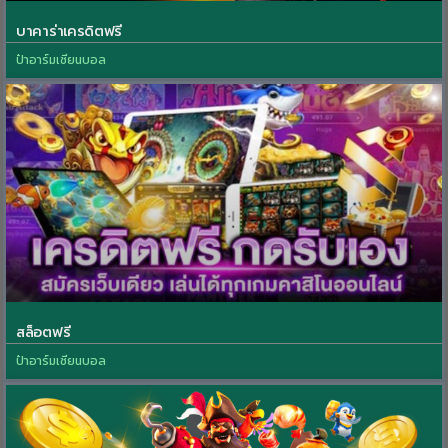
บาคาร่าเครดิตฟรี
ป๋าอาร์มเซียนบอล
สล็อตฟรี
ป๋าอาร์มเซียนบอล