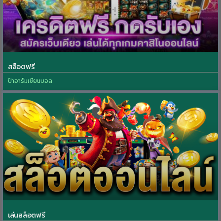
สล็อตฟรี
ป๋าอาร์มเซียนบอล
เล่นสล็อตฟรี