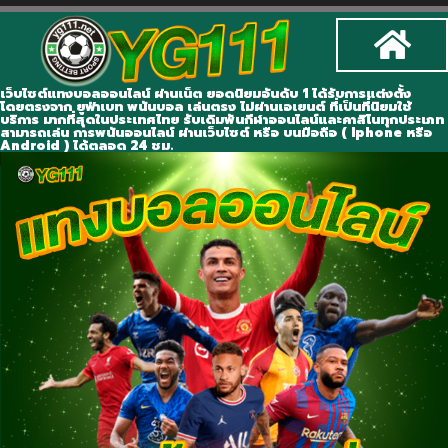
เว็บไซต์แทงบอลออนไลน์ ผ่านเน็ต ยอดนิยมอันดับ 1 ได้รับการแต่งตั้ง
โดยตรงจาก ยูฟ่าเบท พนันบอล เล่นตรง ไม่ผ่านเอเยนต์ ที่เป็นที่นิยมใช้
บริการ มากที่สุดในประเทศไทย รับเดิมพันกีฬาออนไลน์และคาสิโนทุกประเภท
สามารถเล่น การพนันออนไลน์ ผ่านเว็บไซต์ หรือ บนมือถือ ( Iphone หรือ
Android ) ได้ตลอด 24 ชม.