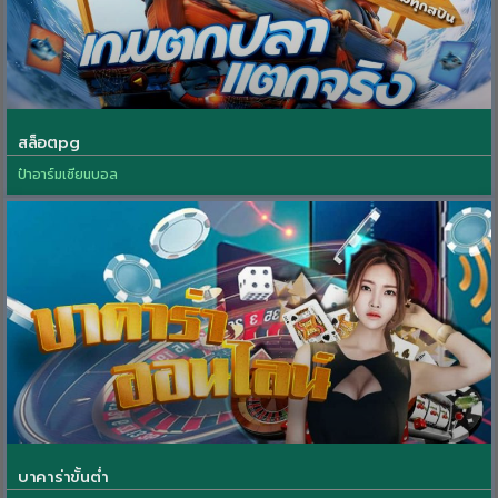
สล็อตpg
ป๋าอาร์มเซียนบอล
บาคาร่าขั้นต่ำ