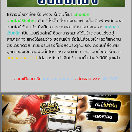
ไม่ว่าจะมืออาชีพหรือเพิ่งจะเริ่มต้นก็เข้า
แทงบอล
ออนไลน์Sbobet
กันได้ทั้งนั้น ยิ่งแทงบอลผ่านเว็บเดิมพันพนันบอล
ออนไลน์ด้วยแล้ว ยิ่งมีความหลากหลายในการแทงเพราะ
แทงบอล
เว็บหลัก
เป็นแบบเรียลไทม์ ซึ่งสามารถแทงได้แม้แต่ตอนแข่งอยู่
สามารถที่จะแทงได้เลยว่าจะยิงกันเข้าหรือไม่แล้วยิงเข้าแล้วก็แทงกัน
ต่อได้อีกด้วย เกมยิ่งรุนแรงก็ยิ่งยิงประตูกันเยอะ ดังนั้นก็ยิ่งเพิ่ม
มูลค่าของเงินเดิมพันที่มีได้ง่ายๆเลยทีเดียว แล้วแบบนี้จะไม่เรียกว่า
แทงบอลออนไลน์
ได้อย่างไร ทำเงินได้ขนาดนี้อย่างไรก็ดีที่สุดแล้ว
สนใจเป็นสมาชิก
แทงบอลออนไลน์
สมัครเลย >>>
@UFA1S