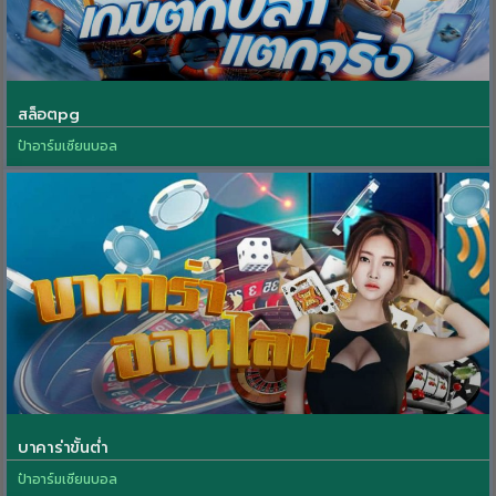
สล็อตpg
ป๋าอาร์มเซียนบอล
บาคาร่าขั้นต่ำ
ป๋าอาร์มเซียนบอล