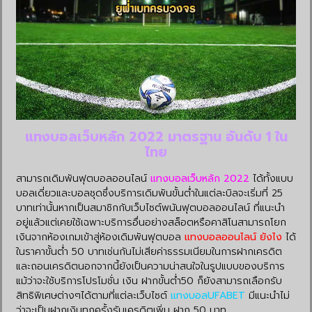
แทงบอลเว็บหลัก 2022 มาตรฐาน อันดับ 1 ใน
ไทย
สามารถเดิมพันฟุตบอลออนไลน์
แทงบอลเว็บหลัก 2022
ได้ทั้งแบบ
บอลเดี่ยวและบอลชุดซึ่งบริการเดิมพันขั้นต่ำในแต่ละบิลจะเริ่มที่ 25
บาทเท่านั้นหากเป็นสมาชิกกับเว็บไซต์พนันฟุตบอลออนไลน์ ที่แนะนำ
อยู่แล้วแต่เคยใช้เฉพาะบริการอื่นอย่างสล็อตหรือคาสิโนสามารถโยก
เงินจากห้องเกมเข้าสู่ห้องเดิมพันฟุตบอล
แทงบอลออนไลน์ ยังไง
ได้
ในราคาขั้นต่ำ 50 บาทเช่นกันไม่เสียค่าธรรมเนียมในการฝากเครดิต
และถอนเครดิตนอกจากนี้ยังเป็นความน่าสนใจในรูปแบบของบริการ
แม้ว่าจะใช้บริการโปรโมชั่น เงิน ฝากขั้นต่ำ50 ก็ยังสามารถเลือกรับ
สิทธิพิเศษต่างๆได้ตามที่แต่ละเว็บไซต์
แทงบอลUFABET
มีแนะนำไม่
ว่าจะเป็นฝากเงินทุกครั้งรับเครดิตเพิ่ม ฝาก 50 บาท