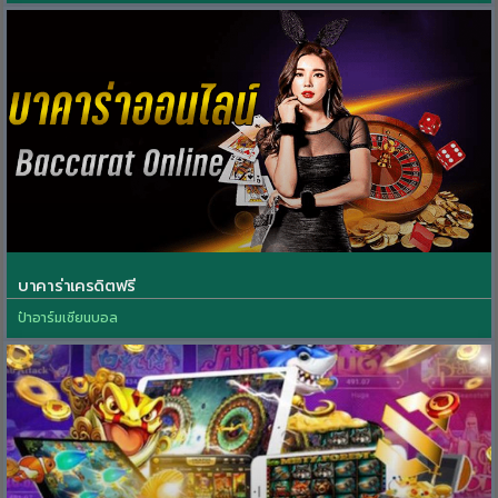
บาคาร่าเครดิตฟรี
ป๋าอาร์มเซียนบอล