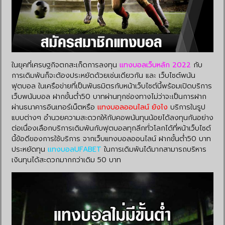
ในยุคที่เศรษฐกิจตกสะเก็ดการลงทุน
แทงบอลเว็บหลัก 2022
กับ
การเดิมพันก็จะต้องประหยัดด้วยเช่นเดียวกัน และ เว็บไซต์พนัน
ฟุตบอล ในเครือข่ายที่เป็นพันธมิตรกับหน้าเว็บไซต์นี้พร้อมเปิดบริการ
เว็บพนันบอล ฝากขั้นต่ำ50 บาทผ่านทุกช่องทางไม่ว่าจะเป็นการฝาก
ผ่านธนาคารอินเทอร์เน็ตหรือ
แทงบอลออนไลน์ ยังไง
บริการในรูป
แบบต่างๆ อำนวยความสะดวกให้กับคอพนันทุนน้อยได้ลงทุนกันอย่าง
ต่อเนื่องเลือกบริการเดิมพันกับฟุตบอลทุกลีกทั่วโลกได้ที่หน้าเว็บไซต์
นี้ข้อดีของการใช้บริการ จากเว็บแทงบอลออนไลน์ ฝากขั้นต่ำ50 บาท
ประหยัดทุน
แทงบอลUFABET
ในการเดิมพันได้มากสามารถบริหาร
เงินทุนได้สะดวกมากกว่าเดิม 50 บาท