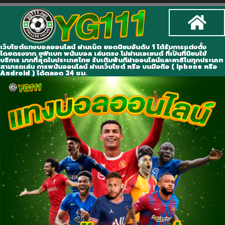
เว็บไซต์แทงบอลออนไลน์ ผ่านเน็ต ยอดนิยมอันดับ 1 ได้รับการแต่งตั้ง
โดยตรงจาก ยูฟ่าเบท พนันบอล เล่นตรง ไม่ผ่านเอเยนต์ ที่เป็นที่นิยมใช้
บริการ มากที่สุดในประเทศไทย รับเดิมพันกีฬาออนไลน์และคาสิโนทุกประเภท
สามารถเล่น การพนันออนไลน์ ผ่านเว็บไซต์ หรือ บนมือถือ ( Iphone หรือ
Android ) ได้ตลอด 24 ชม.