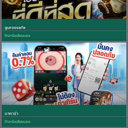
guroocafe
ป๋าอาร์มเซียนบอล
บาคาร่า
ป๋าอาร์มเซียนบอล