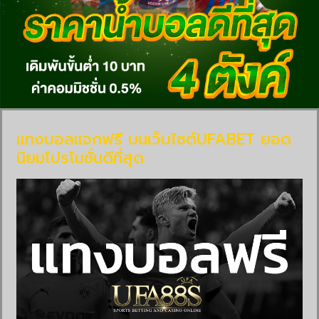
แทงบอลแจกฟรี บนเว็บไซต์UFABET ยอด
นิยมโปรโมชั่นดีที่สุด