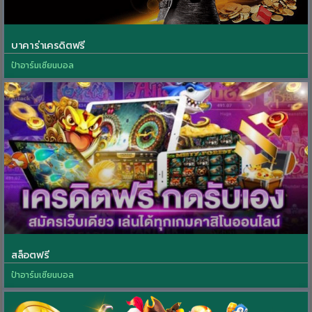
บาคาร่าเครดิตฟรี
ป๋าอาร์มเซียนบอล
สล็อตฟรี
ป๋าอาร์มเซียนบอล