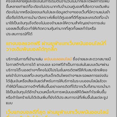
ครั้งละหลายคู่และใช้เงินในการเริ่มต้นจำนวนไม่มากและได้ผลกำไรเพิ่ม
ขึ้นหลายเท่าแต่ก็จะต้องไม่ประมาทกับจำนวนคู่บอลที่เลือกวางเดิมพัน
ต้องไม่มากหรือน้อยจนเกินไปและข้อมูลต่างๆของเว็บที่มีความแม่นยำ
เชื่อถือได้กับการนำมาวิเคราะห์เพื่อได้คู่บอลที่ดีที่สุดและเครดิตที่จะนำ
มาใช้เป็นเงินทุนจึงต้องไม่มองข้ามและให้ความสำคัญอย่างการเล่น
บอลสเต็ปซึ่งจะทำให้เกิดความคุ้มค่ามากที่สุดทั้งผลกำไรหรือ
ประสบการณ์ที่ได้
แทงบอลแจกฟรี ผ่านยูฟ่าเบทเว็บพนันออนไลน์ที่
วางเดิมพันบอลได้ทุกลีก
บริการในการที่เข้ามาเล่น
พนันบอลออนไลน์
ซึ่งง่ายและสะดวกสบายมี
โอกาสดีๆกับการได้ แทงบอล แจกฟรีถ้าเป็นการเล่นในแบบเดิมๆผ่าน
บริการโต๊ะบอลต่างๆก็คงไม่มีโปรโมชั่นเครดิตฟรีให้กับสมาชิกเพียง
แค่เข้าไปกาบอลที่จะลงทุนกับเด็กเดินโพยต่างๆและรอผลการแข่งขัน
ได้ลุ้นเงินหรือเสียเงินแต่สำหรับการให้บริการในระบบออนไลน์แล้วจะ
ทำให้มีทั้งแนวทางดีๆที่เพิ่มขึ้นอย่างเครดิตที่ได้จากเว็บก็สามารถนำมา
ใช้เป็นเงินทุนได้อีกจำนวนหนึ่งกับการพนันบอลให้ได้ผลกำไรเพิ่มขึ้น
หรือถ้าโชคร้ายไม่ได้เงินเพิ่มก็ยังได้ประสบการณ์ที่เพิ่มขึ้นในแต่ละรูป
แบบ
เว็บแทงบอลดีที่สุด ผ่านยูฟ่าเบทเว็บพนันออนไลน์