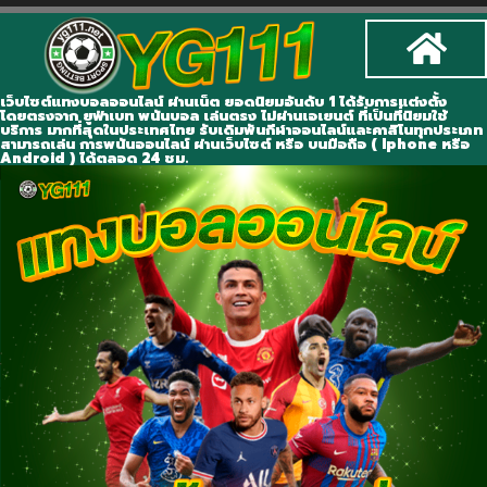
เว็บไซต์แทงบอลออนไลน์ ผ่านเน็ต ยอดนิยมอันดับ 1 ได้รับการแต่งตั้ง
โดยตรงจาก ยูฟ่าเบท พนันบอล เล่นตรง ไม่ผ่านเอเยนต์ ที่เป็นที่นิยมใช้
บริการ มากที่สุดในประเทศไทย รับเดิมพันกีฬาออนไลน์และคาสิโนทุกประเภท
สามารถเล่น การพนันออนไลน์ ผ่านเว็บไซต์ หรือ บนมือถือ ( Iphone หรือ
Android ) ได้ตลอด 24 ชม.