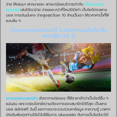
จ่าย ให้เล่นมา ฝากมาเยอะ ฝากมาน้อยบริการเท่ากัน
เว็บแทงบอล
ออนไลน์
เล่นได้เราจ่าย จ่ายเยอะกว่าที่ไหน100เท่า เว็บไซต์ตรงแทง
บอล การเงินมั่นคง จ่ายสูงสุดวันละ 10 ล้านเว็บเรา ให้ราคาค่าน้ำที่ให้
แบบล้น ๆ
เว็บแทงบอลสมัครฟรี โบนัสค่าคอมมิชชั่น คืน
ยอดเสีย 0.5 %
แทงบอลแบบสดจริง
อัตราการต่อรอง ที่ให้ราคาดีกว่าเว็บไซต์อื่น ๆ
แน่นอน เพราะตอบโจทย์ความต้องการของสมาชิกได้ดีสุด เว็บแทง
บอล สมัครฟรี วันนี้ และทางเราจะรวบร่วมหาข้อมูล หาความรู้ มาฝาก
นักเดิมพันทุกท่านได้นำไปใช้ในการ เล่นบอลสด กับทางเว็บไซต์เราได้