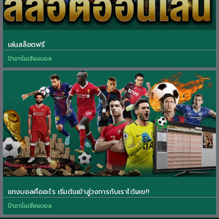
เล่นสล็อตฟรี
ป๋าอาร์มเซียนบอล
แทงบอลคืออะไร เริ่มต้นเข้าสู่วงการกับเราได้เลย!!
ป๋าอาร์มเซียนบอล