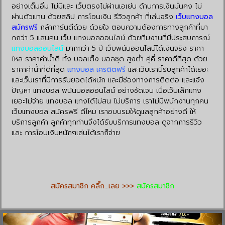
อย่างเต็มอิ่ม ไม่มีและ เว็บตรงไม่ผ่านเอเย่น ด้านการเงินมั่นคง ไม่
ผ่านตัวแทน ด้วยสลิป การโอนเงิน รีวิวลูกค้า ที่เล่นจริง
เว็บแทงบอล
สมัครฟรี
กล้าการันตีด้วย ด้วยใจ ตอบความต้องการทางลูกค้าที่มา
กกว่า 5 แสนคน เว็บ แทงบอลออนไลน์ ด้วยทีมงานที่มีประสบการณ์
แทงบอลออนไลน์
มากกว่า 5 ปี เว็บพนันออนไลน์ได้เงินจริง ราคา
ไหล ราคาค่าน้ำดี ทั้ง บอลเต็ง บอลชุด สูงต่ำ คู่คี่ ราคาดีที่สุด ด้วย
ราคาค่าน้ำที่ดีที่สุด
แทงบอล เครดิตฟรี
และเว็บเรานี้รับลูกค้าได้เยอะ
และเว็บเราที่มีการรับยอดได้หนัก และมีช่องทางการติดต่อ และแจ้ง
ปัญหา แทงบอล พนันบอลออนไลน์ อย่างชัดเจน เบื่อเว็บเล็กแทง
เยอะไม่จ่าย แทงบอล แทงได้ไม่สน ไม่บริการ เราไม่มีพนักงานทุกคน
เว็บแทงบอล สมัครฟรี ดีไหม เราอบบรมให้ดูแลลูกค้าอย่างดี ให้
บริการลูกค้า ลูกค้าทุกท่านจึงได้รับบริการแทงบอล ดูจากการรีวิว
และ การโอนเงินหนักๆเล่นได้เราก็จ่าย
สมัครสมาชิก คลิ๊ก…เลย >>>
สมัครสมาชิก