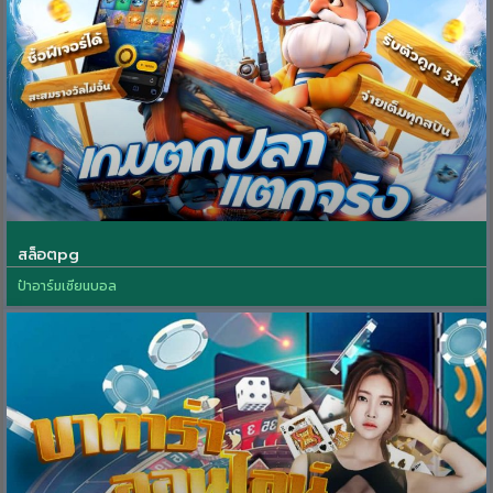
สล็อตpg
ป๋าอาร์มเซียนบอล