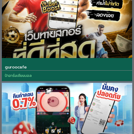
guroocafe
ป๋าอาร์มเซียนบอล