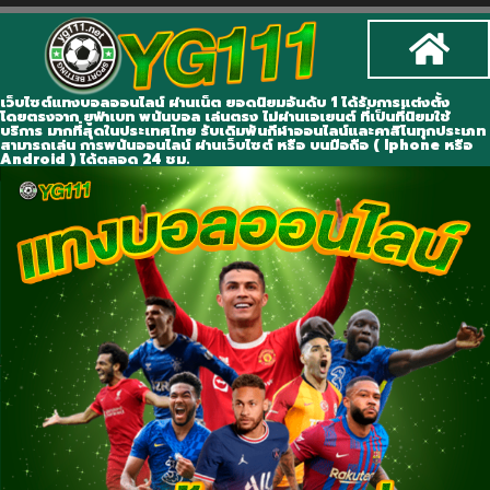
เว็บไซต์แทงบอลออนไลน์ ผ่านเน็ต ยอดนิยมอันดับ 1 ได้รับการแต่งตั้ง
โดยตรงจาก ยูฟ่าเบท พนันบอล เล่นตรง ไม่ผ่านเอเยนต์ ที่เป็นที่นิยมใช้
บริการ มากที่สุดในประเทศไทย รับเดิมพันกีฬาออนไลน์และคาสิโนทุกประเภท
สามารถเล่น การพนันออนไลน์ ผ่านเว็บไซต์ หรือ บนมือถือ ( Iphone หรือ
Android ) ได้ตลอด 24 ชม.