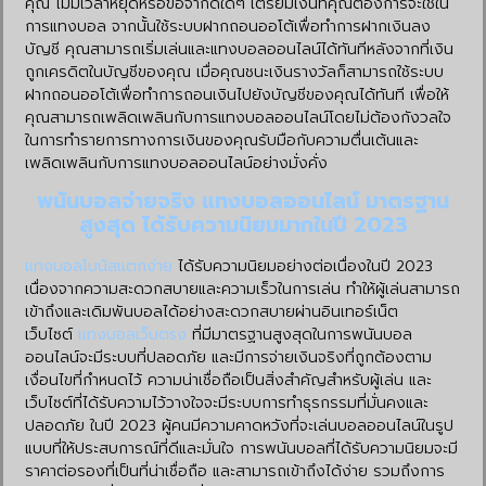
คุณ ไม่มีเวลาหยุดหรือข้อจำกัดใดๆ เตรียมเงินที่คุณต้องการจะใช้ใน
การแทงบอล จากนั้นใช้ระบบฝากถอนออโต้เพื่อทำการฝากเงินลง
บัญชี คุณสามารถเริ่มเล่นและแทงบอลออนไลน์ได้ทันทีหลังจากที่เงิน
ถูกเครดิตในบัญชีของคุณ เมื่อคุณชนะเงินรางวัลก็สามารถใช้ระบบ
ฝากถอนออโต้เพื่อทำการถอนเงินไปยังบัญชีของคุณได้ทันที เพื่อให้
คุณสามารถเพลิดเพลินกับการแทงบอลออนไลน์โดยไม่ต้องกังวลใจ
ในการทำรายการทางการเงินของคุณรับมือกับความตื่นเต้นและ
เพลิดเพลินกับการแทงบอลออนไลน์อย่างมั่งคั่ง
พนันบอลจ่ายจริง แทงบอลออนไลน์ มาตรฐาน
สูงสุด ได้รับความนิยมมากในปี 2023
แทงบอลโบนัสแตกง่าย
ได้รับความนิยมอย่างต่อเนื่องในปี 2023
เนื่องจากความสะดวกสบายและความเร็วในการเล่น ทำให้ผู้เล่นสามารถ
เข้าถึงและเดิมพันบอลได้อย่างสะดวกสบายผ่านอินเทอร์เน็ต
เว็บไซต์
แทงบอลเว็บตรง
ที่มีมาตรฐานสูงสุดในการพนันบอล
ออนไลน์จะมีระบบที่ปลอดภัย และมีการจ่ายเงินจริงที่ถูกต้องตาม
เงื่อนไขที่กำหนดไว้ ความน่าเชื่อถือเป็นสิ่งสำคัญสำหรับผู้เล่น และ
เว็บไซต์ที่ได้รับความไว้วางใจจะมีระบบการทำธุรกรรมที่มั่นคงและ
ปลอดภัย ในปี 2023 ผู้คนมีความคาดหวังที่จะเล่นบอลออนไลน์ในรูป
แบบที่ให้ประสบการณ์ที่ดีและมั่นใจ การพนันบอลที่ได้รับความนิยมจะมี
ราคาต่อรองที่เป็นที่น่าเชื่อถือ และสามารถเข้าถึงได้ง่าย รวมถึงการ