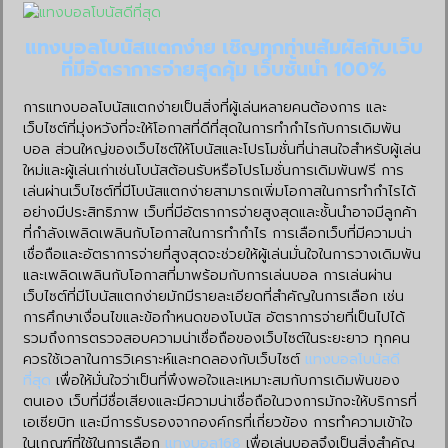
แทงบอลโบนัสแตกง่าย เชิญทุกท่านสัมผัสกับเว็บ
ที่มีอัตราการจ่ายสุดคุ้ม เว็บชั้นนำ 100%
การแทงบอลโบนัสแตกง่ายเป็นสิ่งที่ผู้เล่นหลายคนต้องการ และ
เว็บไซต์ที่มุ่งหวังที่จะให้โอกาสที่ดีที่สุดในการทำกำไรกับการเดิมพัน
บอล ส่วนใหญ่ของเว็บไซต์ให้โบนัสและโปรโมชั่นที่น่าสนใจสำหรับผู้เล่น
ใหม่และผู้เล่นเก่าเช่นโบนัสต้อนรับหรือโปรโมชั่นการเดิมพันฟรี การ
เล่นผ่านเว็บไซต์ที่มีโบนัสแตกง่ายสามารถเพิ่มโอกาสในการทำกำไรได้
อย่างมีประสิทธิภาพ เว็บที่มีอัตราการจ่ายสูงสุดและชั้นนำอาจมีลูกค้า
ที่กำลังเพลิดเพลินกับโอกาสในการทำกำไร การเลือกเว็บที่มีความน่า
เชื่อถือและอัตราการจ่ายที่สูงสุดจะช่วยให้ผู้เล่นมั่นใจในการวางเดิมพัน
และเพลิดเพลินกับโอกาสที่มาพร้อมกับการเล่นบอล การเล่นผ่าน
เว็บไซต์ที่มีโบนัสแตกง่ายมักมีรายละเอียดที่สำคัญในการเลือก เช่น
การศึกษาเงื่อนไขและข้อกำหนดของโบนัส อัตราการจ่ายที่เป็นไปได้
รวมถึงการตรวจสอบความน่าเชื่อถือของเว็บไซต์ในระยะยาว ทุกคน
ควรใช้เวลาในการวิเคราะห์และทดลองกับเว็บไซต์
แทงบอลโบนัสดี
ที่สุด
เพื่อให้มั่นใจว่าเป็นที่พึงพอใจและเหมาะสมกับการเดิมพันของ
ตนเอง เว็บที่มีชื่อเสียงและมีความน่าเชื่อถือในวงการมักจะให้บริการที่
เอเซียบิท และมีการรับรองจากองค์กรที่เกี่ยวข้อง การทำความเข้าใจ
ในเกณฑ์ที่ใช้ในการเลือก
แทงบอล168
เพื่อเล่นบอลจึงเป็นสิ่งสำคัญ