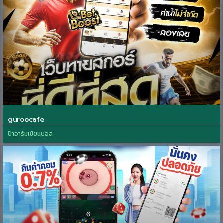
guroocafe
ป๋าอาร์มเซียนบอล