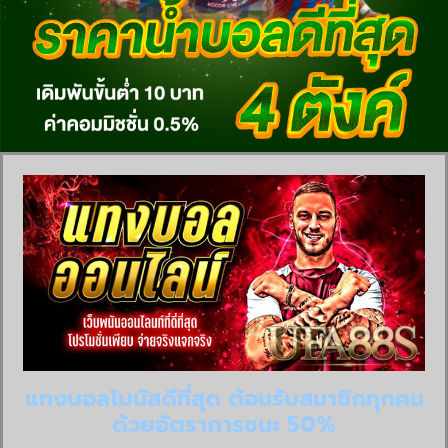
แทงบอลโบนัสดีที่สุด ต้อนรับสมาชิกทุกคน
ด้วยอัตราการชนะ 50%