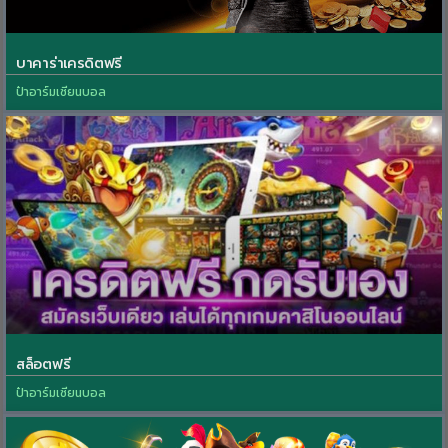
บาคาร่าเครดิตฟรี
ป๋าอาร์มเซียนบอล
สล็อตฟรี
ป๋าอาร์มเซียนบอล