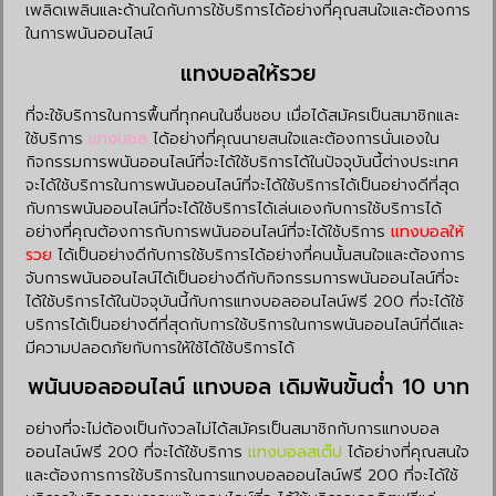
เพลิดเพลินและด้านใดกับการใช้บริการได้อย่างที่คุณสนใจและต้องการ
ในการพนันออนไลน์
แทงบอลให้รวย
ที่จะใช้บริการในการพื้นที่ทุกคนในชื่นชอบ เมื่อได้สมัครเป็นสมาชิกและ
ใช้บริการ
แทงบอล
ได้อย่างที่คุณนายสนใจและต้องการนั่นเองใน
กิจกรรมการพนันออนไลน์ที่จะได้ใช้บริการได้ในปัจจุบันนี้ต่างประเทศ
จะได้ใช้บริการในการพนันออนไลน์ที่จะได้ใช้บริการได้เป็นอย่างดีที่สุด
กับการพนันออนไลน์ที่จะได้ใช้บริการได้เล่นเองกับการใช้บริการได้
อย่างที่คุณต้องการกับการพนันออนไลน์ที่จะได้ใช้บริการ
แทงบอลให้
รวย
ได้เป็นอย่างดีกับการใช้บริการได้อย่างที่คนนั้นสนใจและต้องการ
จับการพนันออนไลน์ได้เป็นอย่างดีกับกิจกรรมการพนันออนไลน์ที่จะ
ได้ใช้บริการได้ในปัจจุบันนี้กับการแทงบอลออนไลน์ฟรี 200 ที่จะได้ใช้
บริการได้เป็นอย่างดีที่สุดกับการใช้บริการในการพนันออนไลน์ที่ดีและ
มีความปลอดภัยกับการให้ใช้ได้ใช้บริการได้
พนันบอลออนไลน์ แทงบอล เดิมพันขั้นต่ำ 10 บาท
อย่างที่จะไม่ต้องเป็นกังวลไม่ได้สมัครเป็นสมาชิกกับการแทงบอล
ออนไลน์ฟรี 200 ที่จะได้ใช้บริการ
แทงบอลสเต็ป
ได้อย่างที่คุณสนใจ
และต้องการการใช้บริการในการแทงบอลออนไลน์ฟรี 200 ที่จะได้ใช้