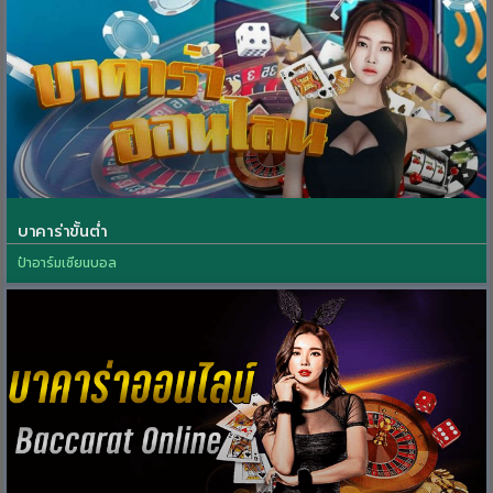
บาคาร่าขั้นต่ำ
ป๋าอาร์มเซียนบอล