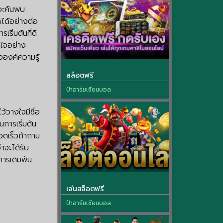
่จะค้นพบ
ได้อย่างต่อ
ริ่มต้นที่ดี
าใจอย่าง
จองค์ความรู้
สล็อตฟรี
ป๋าอาร์มเซียนบอล
ว้วางใจมีชื่อ
การเริ่มต้น
วดเร็วถ้าถาม
าจะได้รับ
การเดิมพัน
เล่นสล็อตฟรี
ป๋าอาร์มเซียนบอล