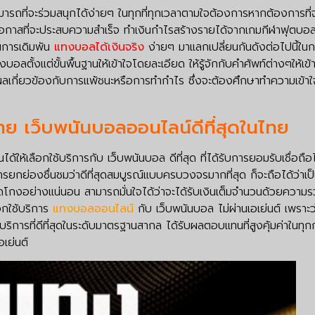
ามารถที่จะร่วมสนุกได้ง่ายๆ ในทุกที่ทุกเวลาตามใจต้องการหากต้องการที
โอกาสที่จะประสบความสำเร็จ ทำเงินกำไรสร้างรายได้จากเกมกีฬาฟุตบอล
ในการเดิมพัน
แทงบอลได้เงินจริง
ง่ายๆ มาแลกเปลี่ยนกันดังต่อไปนี้ในการเ
ลตั้งแต่ขั้นพื้นฐานให้เข้าใจโดยละเอียด ให้รู้จักกับคำศัพท์ต่างๆให้เข้
ีผลเกี่ยวข้องกับการแพ้ชนะหรือการทำกำไร ซึ่งจะต้องศึกษาทำความเข้าใ
ย เว็บพนันบอลออนไลน์ดีที่สุดในไทย
นได้ให้เลือกใช้บริการกับ เว็บพนันบอล ดีที่สุด ที่ได้รับการยอมรับเชื่อถือไ
ยกย่องชื่นชมว่าดีที่สุดสมบูรณ์แบบครบวงจรมากที่สุด ก็จะถือได้ว่าเป็น
อคดโกงอย่างแน่นอน สามารถมั่นใจได้ว่าจะได้รับเงินเต็มจำนวนด้วยความร
อกใช้บริการ
แทงบอลออนไลน์
กับ เว็บพนันบอล ไม่ผ่านเอเย่นต์ เพราะว่
บบริการที่ดีที่สุดในระดับมาตรฐานสากล ได้รับผลตอบแทนที่สูงคุ้มค่าในทุก
อเย่นต์