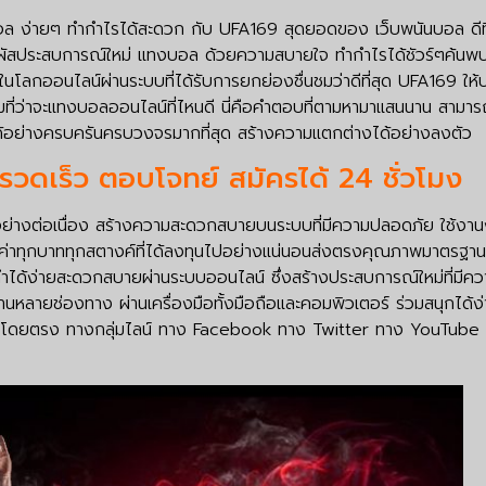
 ง่ายๆ ทำกำไรได้สะดวก กับ UFA169 สุดยอดของ เว็บพนันบอล ดีที่ส
สัมผัสประสบการณ์ใหม่ แทงบอล ด้วยความสบายใจ ทำกำไรได้ชัวร์ๆค้นพบสิ่
โลกออนไลน์ผ่านระบบที่ได้รับการยกย่องชื่นชมว่าดีที่สุด UFA169 ให้
ที่ว่าจะแทงบอลออนไลน์ที่ไหนดี นี่คือคำตอบที่ตามหามาแสนนาน สามาร
ได้อย่างครบครันครบวงจรมากที่สุด สร้างความแตกต่างได้อย่างลงตัว
วดเร็ว ตอบโจทย์ สมัครได้ 24 ชั่วโมง
ดทอย่างต่อเนื่อง สร้างความสะดวกสบายบนระบบที่มีความปลอดภัย ใช้งานง
ุ้มค่าทุกบาททุกสตางค์ที่ได้ลงทุนไปอย่างแน่นอนส่งตรงคุณภาพมาตรฐา
ั้นทำได้ง่ายสะดวกสบายผ่านระบบออนไลน์ ซึ่งสร้างประสบการณ์ใหม่ที่มี
่านหลายช่องทาง ผ่านเครื่องมือทั้งมือถือและคอมพิวเตอร์ ร่วมสนุกได้ง
9 โดยตรง ทางกลุ่มไลน์ ทาง Facebook ทาง Twitter ทาง YouTube 