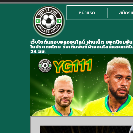
หน้าแรก
สมัคร
เว็บไซต์แทงบอลออนไลน์ ผ่านเน็ต ยอดนิยมอันดับ
ในประเทศไทย รับเดิมพันกีฬาออนไลน์และคาสิโ
24 ชม.