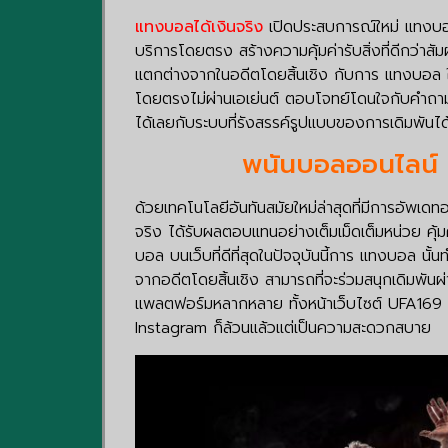
แทงบอลได้เงินจริง
เปิดประสบการณ์ใหม่ แทงบอล
บริการโดยตรง สร้างความคุ้มค่ารับสิ่งที่ดีกว่า
แตกต่างจากในอดีตโดยสิ้นเชิง กับการ แทงบอล ใน
โดยตรงไม่ผ่านเอเย่นต์ ตอบโจทย์โดนใจกับคำถาม
ได้เลยกับระบบที่รังสรรค์รูปแบบของการเดิมพัน
พนันบอลออนไลน์ ร
ด้วยเทคโนโลยีอันทันสมัยใหม่ล่าสุดที่มีการอัพเ
จริง ได้รับผลตอบแทนอย่างเต็มเม็ดเต็มหน่วย ค
บอล บนเว็บที่ดีที่สุดในปัจจุบันนี้การ แทงบอล น
จากอดีตโดยสิ้นเชิง สามารถที่จะร่วมสนุกเดิมพันผ
แพลตฟอร์มหลากหลาย ทั้งหน้าเว็บไซต์ UFA16
Instagram ก็ล้วนแล้วแต่เป็นความสะดวกสบาย