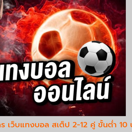
ร เว็บแทงบอล สเต็ป 2-12 คู่ ขั้นต่ำ 10