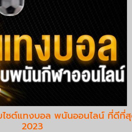
บไซต์แทงบอล พนันออนไลน์ ที่ดีที่ส
2023