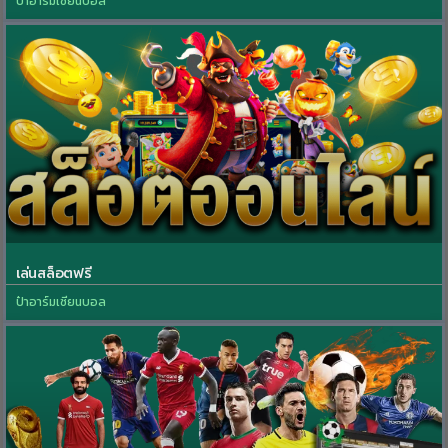
ป๋าอาร์มเซียนบอล
เล่นสล็อตฟรี
ป๋าอาร์มเซียนบอล