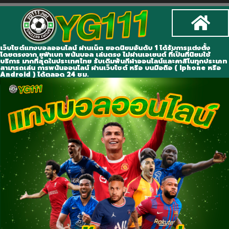
เว็บไซต์แทงบอลออนไลน์ ผ่านเน็ต ยอดนิยมอันดับ 1 ได้รับการแต่งตั้ง
โดยตรงจาก ยูฟ่าเบท พนันบอล เล่นตรง ไม่ผ่านเอเยนต์ ที่เป็นที่นิยมใช้
บริการ มากที่สุดในประเทศไทย รับเดิมพันกีฬาออนไลน์และคาสิโนทุกประเภท
สามารถเล่น การพนันออนไลน์ ผ่านเว็บไซต์ หรือ บนมือถือ ( Iphone หรือ
Android ) ได้ตลอด 24 ชม.