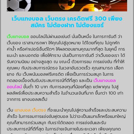
เว็บแทงบอล เว็บตรง เครดิตฟรี 300 เพียง
สมัคร ไม่ต้องฝาก ไม่ต้องแชร์
เว็บแทงบอล
ออนไลน์ไม่ผ่านเอเย่นต์ นั่นเป็นหนึ่ง ในการการันตี ว่า
เว็บของ เราสามารถพา ให้คุณไปสู่จุดหมาย ได้โดยที่คุณ ไม่ถูกหัก
ค่าน้ำ หรือค่าเปอร์เซ็นต์ใดๆ ให้ผลตอบแทนคุณมากที่สุด ในยุคนี้ การ
แนะนำ และบอกต่อ เพื่อให้ทราบ มันเป็นการการันตี ว่าเว็บของเรา ได้
รับความนิยม อย่างสูงสุด ณ ขณะนี้ ด้วยการชม การแข่งขัน ที่ทำให้
คุณพบ กับประสบการณ์ตรง ในเวลาอันรวดเร็ว คุณสามารถ เลือก
แทง กับ เว็บพนันบอลฟรีเครดิต เพื่อเป็นการร่วมสนุก ในการ
ทดลองเบื้องต้นรับประสบการณ์ที่ดีที่สุด และเป็น
เว็บแทงบอล
ออนไลน์
ขั้นต่ำ 10 บาท กับการลงทุนที่น้อยที่สุด แต่พาคุณ ไปสู่
ผลลัพธ์เพื่อประสบความสำเร็จ ในจำนวนเงินที่มาก ขึ้นกว่า 100 เท่า
จากการ แทงบอลสเต็ป
เว็บ
แทงบอล เว็บตรง
ที่จะแนะนำคุณไปสู่ความสำเร็จและประสบความ
สำเร็จ ในการชมการแข่งขันฟุตบอล ไม่ว่าจะเป็นแมทเล็กหรือแมทใหญ่
คุณก็สามารถร่วมสนุก กับเราได้ตลอด การแข่งขันและรับ
ประสบการณ์ที่ดีที่สุด ในการจ่ายเงินภายในระยะเวลา เพียงคุณกด