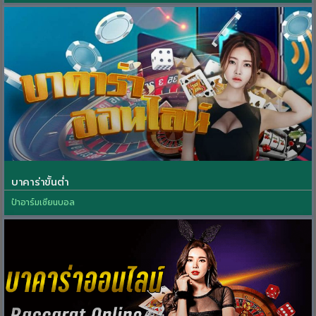
บาคาร่าขั้นต่ำ
ป๋าอาร์มเซียนบอล