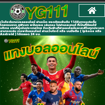
เว็บไซต์แทงบอลออนไลน์ ผ่านเน็ต ยอดนิยมอันดับ 1 ได้รับการแต่งตั้ง
โดยตรงจาก ยูฟ่าเบท พนันบอล เล่นตรง ไม่ผ่านเอเยนต์ ที่เป็นที่นิยมใช้
บริการ มากที่สุดในประเทศไทย รับเดิมพันกีฬาออนไลน์และคาสิโนทุกประเภท
สามารถเล่น การพนันออนไลน์ ผ่านเว็บไซต์ หรือ บนมือถือ ( Iphone หรือ
Android ) ได้ตลอด 24 ชม.