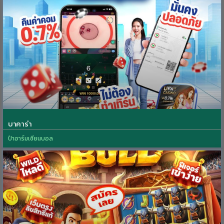
บาคาร่า
ป๋าอาร์มเซียนบอล