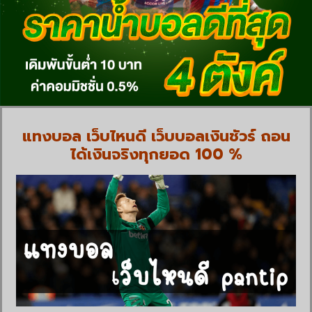
แทงบอล เว็บไหนดี เว็บบอลเงินชัวร์ ถอน
ได้เงินจริงทุกยอด 100 %