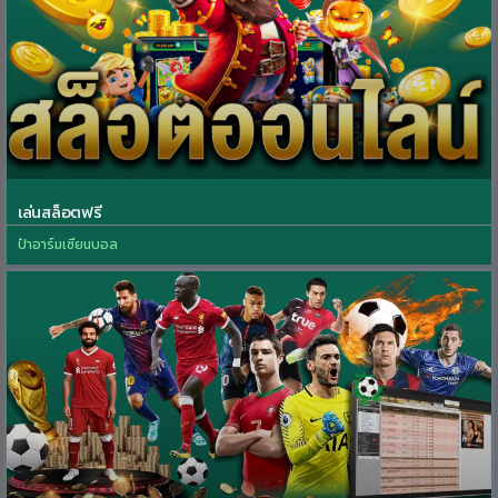
เล่นสล็อตฟรี
ป๋าอาร์มเซียนบอล