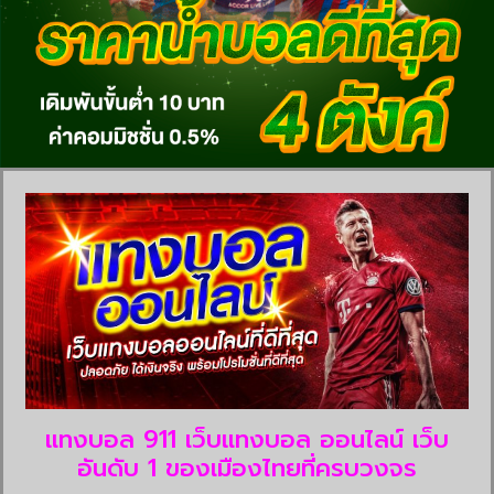
แทงบอล 911 เว็บแทงบอล ออนไลน์ เว็บ
อันดับ 1 ของเมืองไทยที่ครบวงจร