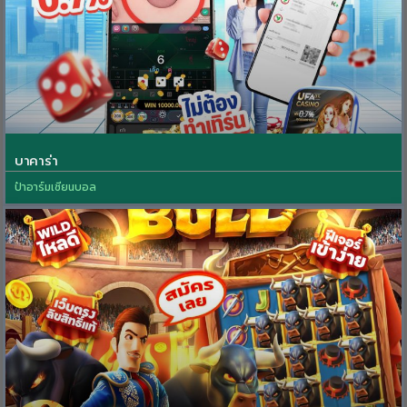
บาคาร่า
ป๋าอาร์มเซียนบอล