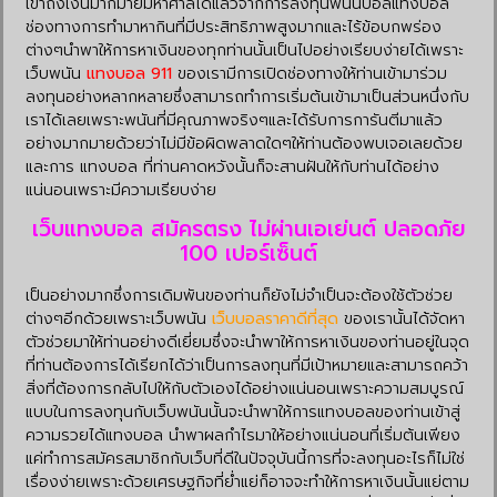
เข้าถึงเงินมากมายมหาศาลได้แล้วจากการลงทุนพนันบอลแทงบอล
ช่องทางการทำมาหากินที่มีประสิทธิภาพสูงมากและไร้ข้อบกพร่อง
ต่างๆนำพาให้การหาเงินของทุกท่านนั้นเป็นไปอย่างเรียบง่ายได้เพราะ
เว็บพนัน
แทงบอล 911
ของเรามีการเปิดช่องทางให้ท่านเข้ามาร่วม
ลงทุนอย่างหลากหลายซึ่งสามารถทำการเริ่มต้นเข้ามาเป็นส่วนหนึ่งกับ
เราได้เลยเพราะพนันที่มีคุณภาพจริงๆและได้รับการการันตีมาแล้ว
อย่างมากมายด้วยว่าไม่มีข้อผิดพลาดใดๆให้ท่านต้องพบเจอเลยด้วย
และการ แทงบอล ที่ท่านคาดหวังนั้นก็จะสานฝันให้กับท่านได้อย่าง
แน่นอนเพราะมีความเรียบง่าย
เว็บแทงบอล สมัครตรง ไม่ผ่านเอเย่นต์ ปลอดภัย
100 เปอร์เซ็นต์
เป็นอย่างมากซึ่งการเดิมพันของท่านก็ยังไม่จำเป็นจะต้องใช้ตัวช่วย
ต่างๆอีกด้วยเพราะเว็บพนัน
เว็บบอลราคาดีที่สุด
ของเรานั้นได้จัดหา
ตัวช่วยมาให้ท่านอย่างดีเยี่ยมซึ่งจะนำพาให้การหาเงินของท่านอยู่ในจุด
ที่ท่านต้องการได้เรียกได้ว่าเป็นการลงทุนที่มีเป้าหมายและสามารถคว้า
สิ่งที่ต้องการกลับไปให้กับตัวเองได้อย่างแน่นอนเพราะความสมบูรณ์
แบบในการลงทุนกับเว็บพนันนั้นจะนำพาให้การแทงบอลของท่านเข้าสู่
ความรวยได้แทงบอล นำพาผลกำไรมาให้อย่างแน่นอนที่เริ่มต้นเพียง
แค่ทำการสมัครสมาชิกกับเว็บที่ดีในปัจจุบันนี้การที่จะลงทุนอะไรก็ไม่ใช่
เรื่องง่ายเพราะด้วยเศรษฐกิจที่ย่ำแย่ก็อาจจะทำให้การหาเงินนั้นแย่ตาม