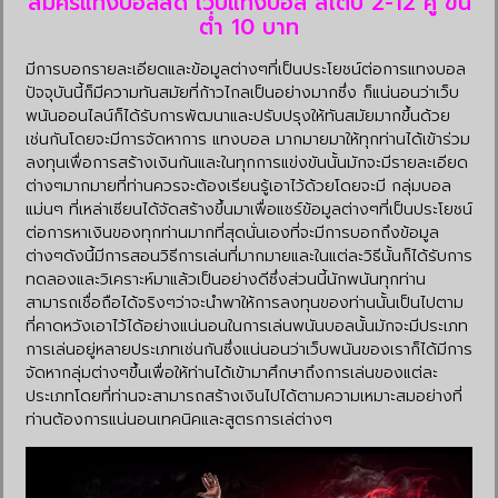
สมัครแทงบอลสด เว็บแทงบอล สเต็ป 2-12 คู่ ขั้น
ต่ำ 10 บาท
มีการบอกรายละเอียดและข้อมูลต่างๆที่เป็นประโยชน์ต่อการแทงบอล
ปัจจุบันนี้ก็มีความทันสมัยที่ก้าวไกลเป็นอย่างมากซึ่ง ก็แน่นอนว่าเว็บ
พนันออนไลน์ก็ได้รับการพัฒนาและปรับปรุงให้ทันสมัยมากขึ้นด้วย
เช่นกันโดยจะมีการจัดหาการ แทงบอล มากมายมาให้ทุกท่านได้เข้าร่วม
ลงทุนเพื่อการสร้างเงินกันและในทุกการแข่งขันนั้นมักจะมีรายละเอียด
ต่างๆมากมายที่ท่านควรจะต้องเรียนรู้เอาไว้ด้วยโดยจะมี กลุ่มบอล
แม่นๆ ที่เหล่าเซียนได้จัดสร้างขึ้นมาเพื่อแชร์ข้อมูลต่างๆที่เป็นประโยชน์
ต่อการหาเงินของทุกท่านมากที่สุดนั่นเองที่จะมีการบอกถึงข้อมูล
ต่างๆดังนี้มีการสอนวิธีการเล่นที่มากมายและในแต่ละวิธีนั้นก็ได้รับการ
ทดลองและวิเคราะห์มาแล้วเป็นอย่างดีซึ่งส่วนนี้นักพนันทุกท่าน
สามารถเชื่อถือได้จริงๆว่าจะนำพาให้การลงทุนของท่านนั้นเป็นไปตาม
ที่คาดหวังเอาไว้ได้อย่างแน่นอนในการเล่นพนันบอลนั้นมักจะมีประเภท
การเล่นอยู่หลายประเภทเช่นกันซึ่งแน่นอนว่าเว็บพนันของเราก็ได้มีการ
จัดหากลุ่มต่างๆขึ้นเพื่อให้ท่านได้เข้ามาศึกษาถึงการเล่นของแต่ละ
ประเภทโดยที่ท่านจะสามารถสร้างเงินไปได้ตามความเหมาะสมอย่างที่
ท่านต้องการแน่นอนเทคนิคและสูตรการเล่ต่างๆ