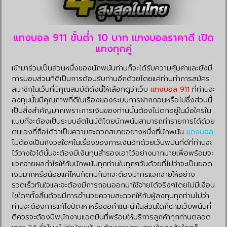
แทงบอล 911 ขั้นต่ำ 10 บาท แทงบอลราคาดี เปิด
แทงทุกคู่
เข้ามาร่วมเป็นส่วนหนึ่งของนักพนันท่านก็จะได้รับความคุ้มค่าและยังมี
การมอบส่วนที่ดีเป็นการต้อนรับท่านอีกด้วยโดยแค่ท่านทำการสมัคร
สมาชิกในเว็บที่มีคุณสมบัติดังนี้ให้เลือกดูว่าเว็บ
แทงบอล 911
ที่ท่านจะ
ลงทุนนั้นมีคุณภาพที่ดีในเรื่องของระบบการฝากถอนหรือไม่ซึ่งส่วนนี้
เป็นสิ่งสำคัญมากเพราะการเงินของท่านนั้นต้องไม่ตกอยู่ในมือใครใน
แบบที่จะต้องเป็นระบบอัตโนมัติโดยนักพนันสามารถทำรายการได้ด้วย
ตนเองที่ถือได้ว่าเป็นความสะดวกสบายอย่างหนึ่งที่นักพนัน
แทงบอล
ไม่ต้องเป็นกังวลใดๆในเรื่องของการเงินอีกด้วยเว็บพนันที่ดีที่ท่านจะ
ไว้วางใจได้นั้นจะต้องมีเงินทุนสำรองเอาไว้อย่างมากมายเพื่อพร้อมจะ
แจกจ่ายผลกำไรให้กับนักพนันทุกท่านในทุกๆวันด้วยที่ไม่ว่าจะเป็นยอด
เงินมากหรือน้อยแค่ไหนก็ตามก็มักจะต้องมีการแจกจ่ายให้อย่าง
รวดเร็วทันใจและจะต้องมีการถอนออกมาใช้จ่ายได้จริงๆโดยไม่มีเงื่อน
ไขใดๆทั้งสิ้นด้วยมีการอำนวยความสะดวกให้กับผู้ลงทุนทุกท่านไม่ว่า
ท่านจะต้องการแก้ไขปัญหาหรือขอคำแนะนำในส่วนใดก็ตามเว็บพนันที่
ดีควรจะต้องมีพนักงานแอดมินที่พร้อมให้บริการลูกค้าทุกท่านตลอด