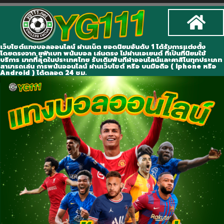
เว็บไซต์แทงบอลออนไลน์ ผ่านเน็ต ยอดนิยมอันดับ 1 ได้รับการแต่งตั้ง
โดยตรงจาก ยูฟ่าเบท พนันบอล เล่นตรง ไม่ผ่านเอเยนต์ ที่เป็นที่นิยมใช้
บริการ มากที่สุดในประเทศไทย รับเดิมพันกีฬาออนไลน์และคาสิโนทุกประเภท
สามารถเล่น การพนันออนไลน์ ผ่านเว็บไซต์ หรือ บนมือถือ ( Iphone หรือ
Android ) ได้ตลอด 24 ชม.