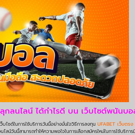
ลนไลน์ ได้กำไรดี บน เว็บไซต์พนันบอ
็บไซต์ในการใช้บริการวันนี้อย่างมั่นใจวิธีการลงทุน
UFABET เว็บตรง
นไลน์วันนี้สามารถทำให้ความพอใจในการเลือกสมัครใหม่ในการใช้บริการมี