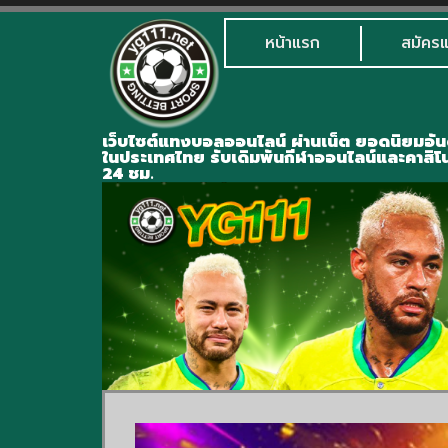
หน้าแรก
สมัคร
เว็บไซต์แทงบอลออนไลน์ ผ่านเน็ต ยอดนิยมอันดับ
ในประเทศไทย รับเดิมพันกีฬาออนไลน์และคาสิโ
24 ชม.