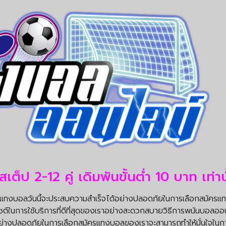
ป 2-12 คู่ เดิมพันขั้นต่ำ 10 บาท เท่าน
ทงบอลวันนี้จะประสบความสำเร็จได้อย่างปลอดภัยในการเลือกสมัครแทง
ซต์ในการใช้บริการที่ดีที่สุดของเราอย่างสะดวกสบายวิธีการพนันบอลออ
ย่างปลอดภัยในการเลือกสมัครแทงบอลของเราจะสามารถทำให้มั่นใจในกา