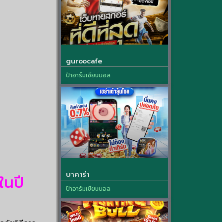
guroocafe
ป๋าอาร์มเซียนบอล
บาคาร่า
ในปี
ป๋าอาร์มเซียนบอล