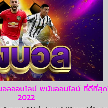
ออนไลน์ พนันออนไลน์ ที่ดีที่สุด
2022