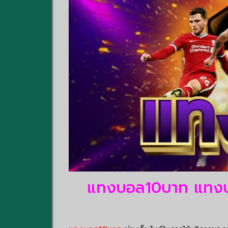
แทงบอล10บาท แทงบอล