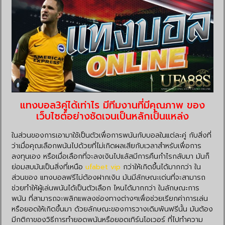
แทงบอล3คู่ได้เท่าไร มีทีมงานที่มีคุณภาพ ของ
เว็บไซต์อย่างชัดเจนเป็นหลักเป็นแหล่ง
ในส่วนของการเอามาใช้เป็นตัวเพื่อการพนันกับบอลในแต่ละคู่ กับสิ่งที่
ว่าเมื่อคุณเลือกพนันไปด้วยที่ไม่เกิดผลเสียกับเวลาสำหรับเพื่อการ
ลงทุนเอง หรือเมื่อเลือกที่จะลงเงินไปแล้สมีการคืนกำไรกลับมา มันก็
ย่อมสบมันเป็นสิ่งที่เหนือ
ufabet vip
กว่าให้เกิดขึ้นได้มากกว่า ใน
ส่วนของ แทงบอลฟรีไม่ต้องฝากเงิน มันมีลักษณะเด่นที่จะสามารถ
ช่วยทำให้ผู้เล่นพนันได้เป็นตัวเลือก ไหนได้มากกว่า ในลักษณะการ
พนัน ที่สามารถจะพลิกแพลงช่องทางต่างๆเพื่อช่วยเรียกค่าการเล่น
หรือยอดให้เกิดขึ้นมา ด้วยลักษณะของการวางเดิมพันฟรีนั้น มันต้อง
มีกติกาของวิธีการทำยอดพนันหรือยอดเทิร์นโอเวอร์ ที่ไปทำความ