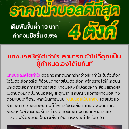
แทงบอล3คู่ได้เท่าไร สามารถเข้าใช้ที่คุณเป็น
ผู้กำหนดเองได้ในทันที
แทงบอล3คู่ได้เท่าไร
ด้วยกติกาที่ดีมากกว่ากว่าวิธีหากำไร ในตัวเลือก
ใดในตัวเลือกวิธีใด ก็ล้วนแต่กลายเป็นตัวเลือก สร้างรายได้ให้เกิดขึ้น
มาได้ตัวเลือกการสร้างรายได้ แทงบอลฟรีไม่ต้องฝาก ย่อมสร้างผล
ในด้านดีให้เกิดขึ้นกับบอลอยู่ เหตุเพราะลักษณะของการแทงบอล ทั้ง
ด้วยแบบใดก็ตาม หากเป็นการพนัน
พนันบอลเป็นอาชีพ
โดยไม่ต้อง
ฝากเงิน มาวางเดิมพัน มันก็คือการใช้ตัวเลือก การได้พนันมากกว่า
อ่อนนๆในส่วนของวิธีการทำเงิน กับช่องทางต่างๆที่สามารถเอา
เครดิตฟรีเยอะลายเป็นตัวเลือก ให้มีการสร้างกำไรขึ้นมาได้