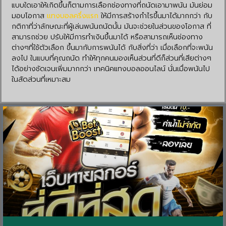
แบบใดเอาให้เกิดขึ้นก็ตามการเลือกช่องทางที่ถนัดเอามาพนัน มันย่อม
มอบโอกาส
แทงบอลครึ่งแรก
ให้มีการสร้างกำไรขึ้นมาได้มากกว่า กับ
กติกาที่ว่าลักษณะที่ผู้เล่นพนันถนัดนั้น มันจะช่วยในส่วนของโอกาส ที่
สามารถช่วย ปรับให้มีการทำเงินขึ้นมาได้ หรือสามารถเห็นช่องทาง
ต่างๆที่ใช้ตัวเลือก ขึ้นมากับการพนันได้ กับสิ่งที่ว่า เมื่อเลือกที่จะพนัน
ลงไป ในแบบที่คุณถนัด ทำให้ทุกคนมองเห็นส่วนที่ดีก็ส่วนที่เสียต่างๆ
ได้อย่างชัดเจนเพิ่มมากกว่า เทคนิคแทงบอลออนไลน์ นั่นเมื่อพนันไป
ในสัดส่วนที่เหมาะสม