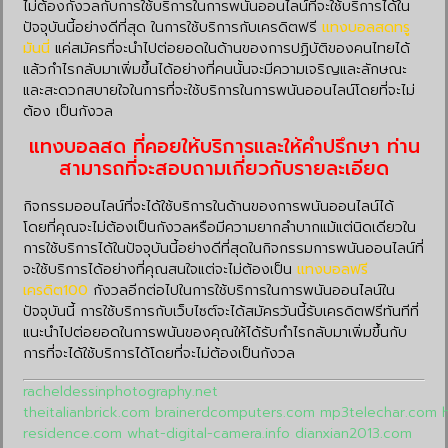
ไม่ต้องกังวลกับการใช้บริการในการพนันออนไลน์ที่จะใช้บริการได้ใน
ปัจจุบันนี้อย่างดีที่สุด ในการใช้บริการกับเครดิตฟรี
แทงบอลสดทรู
มันนี่
แค่สมัครที่จะนำไปต่อยอดในด้านของการปฏิบัติของคนไทยได้
แล้วกำไรกลับมาเพิ่มขึ้นได้อย่างที่คนนั้นจะมีความเจริญและลักษณะ
และสะดวกสบายใจในการที่จะใช้บริการในการพนันออนไลน์โดยที่จะไม่
ต้อง เป็นกังวล
แทงบอลสด ที่คอยให้บริการและให้คำปรึกษา ท่าน
สามารถที่จะสอบถามเกี่ยวกับรายละเอียด
กิจกรรมออนไลน์ที่จะได้ใช้บริการในด้านของการพนันออนไลน์ได้
โดยที่คุณจะไม่ต้องเป็นกังวลหรือมีความยากลำบากแม้แต่นิดเดียวใน
การใช้บริการได้ในปัจจุบันนี้อย่างดีที่สุดในกิจกรรมการพนันออนไลน์ที่
จะใช้บริการได้อย่างที่คุณสนใจแต่จะไม่ต้องเป็น
แทงบอลฟรี
เครดิต100
กังวลอีกต่อไปในการใช้บริการในการพนันออนไลน์ใน
ปัจจุบันนี้ การใช้บริการกับเว็บไซต์จะได้สมัครวันนี้รับเครดิตฟรีทันทีที่
แนะนำไปต่อยอดในการพนันของคุณให้ได้รับกำไรกลับมาเพิ่มขึ้นกับ
การที่จะได้ใช้บริการได้โดยที่จะไม่ต้องเป็นกังวล
racheldessinphotography.net
theitalianbrick.com
brainerdcomputers.com
mp3telechar.com
residence.com
what-digital-camera.info
dianxian2013.com