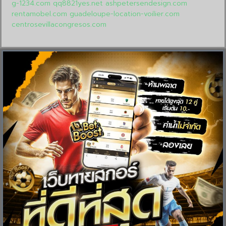
g-1234.com
qq8821yes.net
ashpetersendesign.com
rentamobel.com
guadeloupe-location-voilier.com
centrosevillacongresos.com