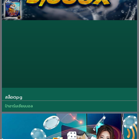
สล็อตpg
ป๋าอาร์มเซียนบอล