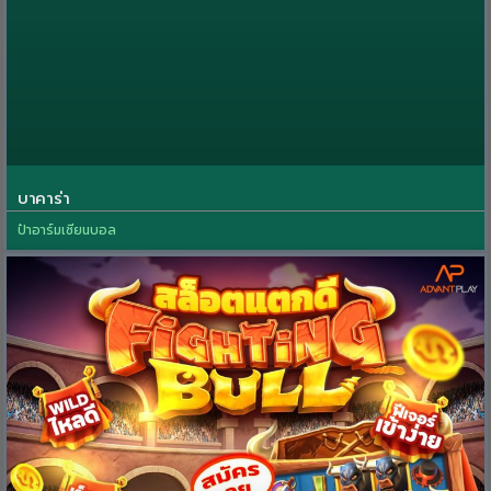
บาคาร่า
ป๋าอาร์มเซียนบอล