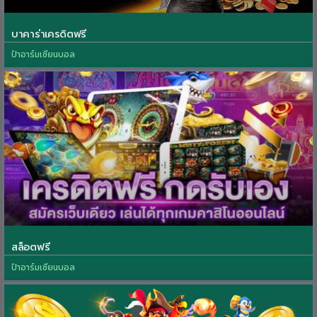
บาคาร่าเครดิตฟรี
ป๋าอาร์มเซียนบอล
สล็อตฟรี
ป๋าอาร์มเซียนบอล