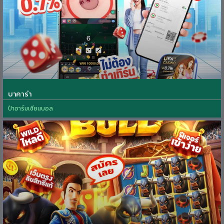
บาคาร่า
ป๋าอาร์มเซียนบอล