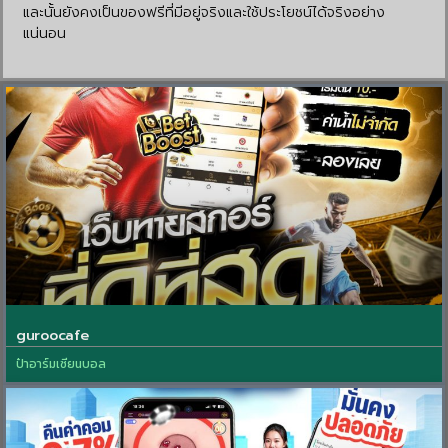
และนั้นยังคงเป็นของฟรีที่มีอยู่จริงและใช้ประโยชน์ได้จริงอย่าง
แน่นอน
guroocafe
ป๋าอาร์มเซียนบอล