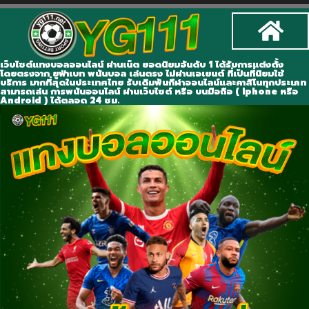
เว็บไซต์แทงบอลออนไลน์ ผ่านเน็ต ยอดนิยมอันดับ 1 ได้รับการแต่งตั้ง
โดยตรงจาก ยูฟ่าเบท พนันบอล เล่นตรง ไม่ผ่านเอเยนต์ ที่เป็นที่นิยมใช้
บริการ มากที่สุดในประเทศไทย รับเดิมพันกีฬาออนไลน์และคาสิโนทุกประเภท
สามารถเล่น การพนันออนไลน์ ผ่านเว็บไซต์ หรือ บนมือถือ ( Iphone หรือ
Android ) ได้ตลอด 24 ชม.