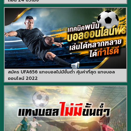
สมัคร UFA656 แทงบอลไม่มีขั้นต่ำ คุ้มค่าที่สุด แทงบอล
ออนไลน์ 2022