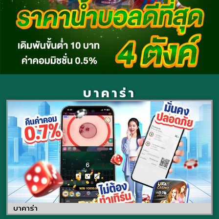
บาคาร่า
บาคาร่า