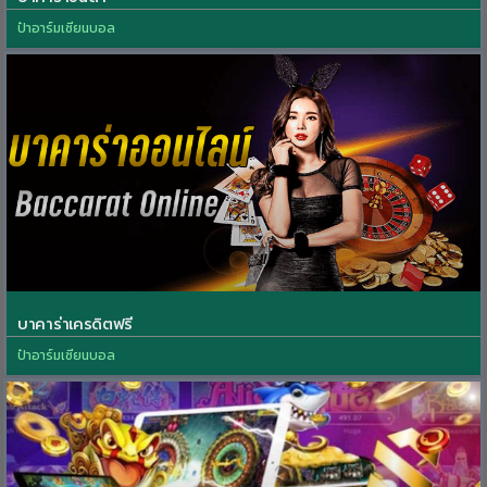
ป๋าอาร์มเซียนบอล
บาคาร่าเครดิตฟรี
ป๋าอาร์มเซียนบอล