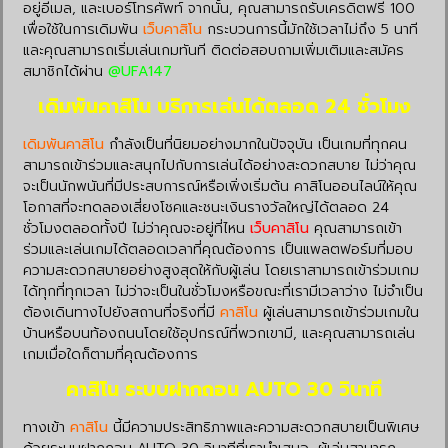
อยู่อีเมล, และเบอร์โทรศัพท์ จากนั้น, คุณสามารถรับเครดิตฟรี 100
เพื่อใช้ในการเดิมพัน
เว็บคาสิโน
กระบวนการนี้มักใช้เวลาไม่ถึง 5 นาที
และคุณสามารถเริ่มเล่นเกมทันที ติดต่อสอบถามเพิ่มเติมและสมัคร
สมาชิกได้ผ่าน
@UFA147
เดิมพันคาสิโน บริการเล่นได้ตลอด 24 ชั่วโมง
เดิมพันคาสิโน
กำลังเป็นที่นิยมอย่างมากในปัจจุบัน เป็นเกมที่ทุกคน
สามารถเข้าร่วมและสนุกไปกับการเล่นได้อย่างสะดวกสบาย ไม่ว่าคุณ
จะเป็นนักพนันที่มีประสบการณ์หรือเพิ่งเริ่มต้น คาสิโนออนไลน์ให้คุณ
โอกาสที่จะทดลองเสี่ยงโชคและชนะเงินรางวัลใหญ่ได้ตลอด 24
ชั่วโมงตลอดทั้งปี ไม่ว่าคุณจะอยู่ที่ไหน
เว็บคาสิโน
คุณสามารถเข้า
ร่วมและเล่นเกมได้ตลอดเวลาที่คุณต้องการ เป็นแพลตฟอร์มที่มอบ
ความสะดวกสบายอย่างสูงสุดให้กับผู้เล่น โดยเราสามารถเข้าร่วมเกม
ได้ทุกที่ทุกเวลา ไม่ว่าจะเป็นในชั่วโมงหรือขณะที่เรามีเวลาว่าง ไม่จำเป็น
ต้องเดินทางไปยังสถานที่จริงที่มี
คาสิโน
ผู้เล่นสามารถเข้าร่วมเกมใน
บ้านหรือบนท้องถนนโดยใช้อุปกรณ์ที่พวกเขามี, และคุณสามารถเล่น
เกมเมื่อใดก็ตามที่คุณต้องการ
คาสิโน ระบบฝากถอน AUTO 30 วินาที
ทางเข้า
คาสิโน
นี้มีความประสิทธิภาพและความสะดวกสบายเป็นพิเศษ