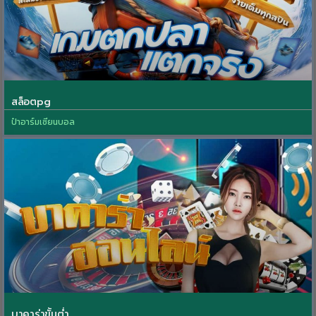
สล็อตpg
ป๋าอาร์มเซียนบอล
บาคาร่าขั้นต่ำ