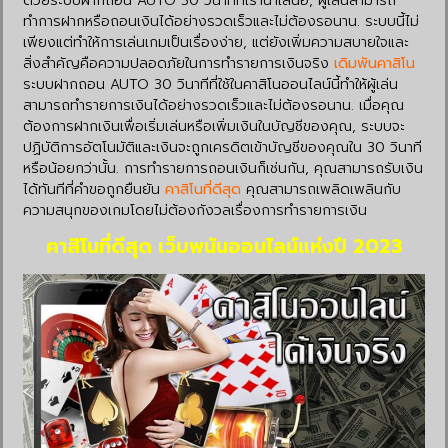
ด้วยระบบฝากถอน AUTO 30 วินาทีที่เรานำเสนอ, ผู้เล่นสามารถ
ทำการฝากหรือถอนเงินได้อย่างรวดเร็วและไม่ต้องรอนาน. ระบบนี้ไม่
เพียงแต่ทำให้การเล่นเกมเป็นเรื่องง่าย, แต่ยังเพิ่มความสบายใจและ
สิ่งสำคัญคือความปลอดภัยในการทำรายการเงินจริง
เดิมพันคาสิโน
ระบบฝากถอน AUTO 30 วินาทีที่ใช้ในคาสิโนออนไลน์นี้ทำให้ผู้เล่น
สามารถทำรายการเงินได้อย่างรวดเร็วและไม่ต้องรอนาน. เมื่อคุณ
ต้องการฝากเงินเพื่อเริ่มเล่นหรือเพิ่มเงินในบัญชีของคุณ, ระบบจะ
ปฏิบัติการอัตโนมัติและเงินจะถูกเครดิตเข้าบัญชีของคุณใน 30 วินาที
หรือน้อยกว่านั้น. การทำรายการถอนเงินก็เช่นกัน, คุณสามารถรับเงิน
ได้ทันทีที่คำขอถูกยืนยัน
คาสิโนที่ดีสุด
คุณสามารถเพลิดเพลินกับ
ความสนุกของเกมโดยไม่ต้องกังวลเรื่องการทำรายการเงิน
คาสิโนที่ดีสุด เว็บพนันออนไลน์แห่งปี 2023