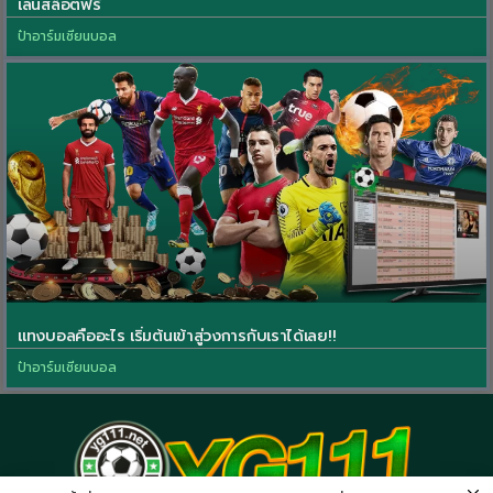
เล่นสล็อตฟรี
ป๋าอาร์มเซียนบอล
แทงบอลคืออะไร เริ่มต้นเข้าสู่วงการกับเราได้เลย!!
ป๋าอาร์มเซียนบอล