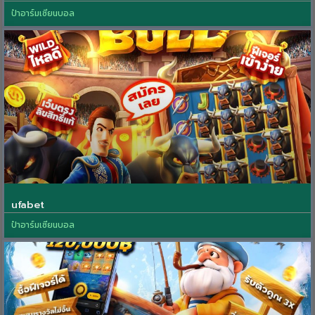
ป๋าอาร์มเซียนบอล
ufabet
ป๋าอาร์มเซียนบอล