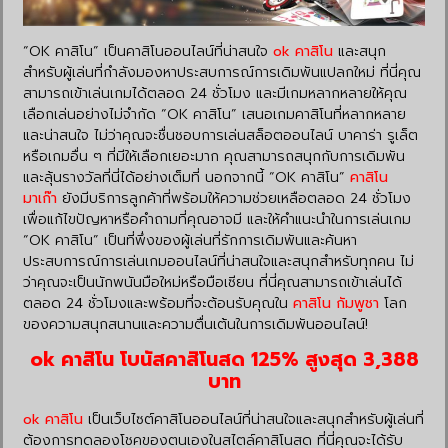
“OK คาสิโน” เป็นคาสิโนออนไลน์ที่น่าสนใจ
ok คาสิโน
และสนุก
สำหรับผู้เล่นที่กำลังมองหาประสบการณ์การเดิมพันแปลกใหม่ ที่นี่คุณ
สามารถเข้าเล่นเกมได้ตลอด 24 ชั่วโมง และมีเกมหลากหลายให้คุณ
เลือกเล่นอย่างไม่จำกัด “OK คาสิโน” เสนอเกมคาสิโนที่หลากหลาย
และน่าสนใจ ไม่ว่าคุณจะชื่นชอบการเล่นสล็อตออนไลน์ บาคาร่า รูเล็ต
หรือเกมอื่น ๆ ที่มีให้เลือกเยอะมาก คุณสามารถสนุกกับการเดิมพัน
และลุ้นรางวัลที่นี่ได้อย่างเต็มที่ นอกจากนี้ “OK คาสิโน”
คาสิโน
มาเก๊า
ยังมีบริการลูกค้าที่พร้อมให้ความช่วยเหลือตลอด 24 ชั่วโมง
เพื่อแก้ไขปัญหาหรือคำถามที่คุณอาจมี และให้คำแนะนำในการเล่นเกม
“OK คาสิโน” เป็นที่พึ่งของผู้เล่นที่รักการเดิมพันและค้นหา
ประสบการณ์การเล่นเกมออนไลน์ที่น่าสนใจและสนุกสำหรับทุกคน ไม่
ว่าคุณจะเป็นนักพนันมือใหม่หรือมือเซียน ที่นี่คุณสามารถเข้าเล่นได้
ตลอด 24 ชั่วโมงและพร้อมที่จะต้อนรับคุณใน
คาสิโน กัมพูชา
โลก
ของความสนุกสนานและความตื่นเต้นในการเดิมพันออนไลน์!
ok
คาสิโน โบนัสคาสิโนสด 125% สูงสุด 3,388
บาท
ok คาสิโน
เป็นเว็บไซต์คาสิโนออนไลน์ที่น่าสนใจและสนุกสำหรับผู้เล่นที่
ต้องการทดลองโชคของตนเองในสไตล์คาสิโนสด ที่นี่คุณจะได้รับ