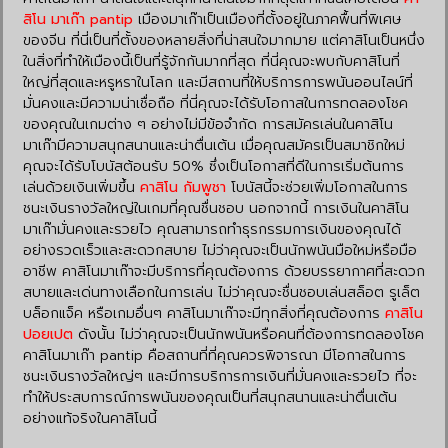
สิโน มาเก๊า pantip
เมืองมาเก๊าเป็นเมืองที่ตั้งอยู่ในภาคพื้นที่พิเศษ
ของจีน ที่นี่เป็นที่ตั้งของหลายสิ่งที่น่าสนใจมากมาย แต่คาสิโนเป็นหนึ่ง
ในสิ่งที่ทำให้เมืองนี้เป็นที่รู้จักกันมากที่สุด ที่นี่คุณจะพบกับคาสิโนที่
ใหญ่ที่สุดและหรูหราในโลก และมีสถานที่ให้บริการการพนันออนไลน์ที่
มั่นคงและมีความน่าเชื่อถือ ที่นี่คุณจะได้รับโอกาสในการทดลองโชค
ของคุณในเกมต่าง ๆ อย่างไม่มีข้อจำกัด การสมัครเล่นในคาสิโน
มาเก๊ามีความสนุกสนานและน่าตื่นเต้น เมื่อคุณสมัครเป็นสมาชิกใหม่
คุณจะได้รับโบนัสต้อนรับ 50% ซึ่งเป็นโอกาสที่ดีในการเริ่มต้นการ
เล่นด้วยเงินเพิ่มขึ้น
คาสิโน กัมพูชา
โบนัสนี้จะช่วยเพิ่มโอกาสในการ
ชนะเงินรางวัลใหญ่ในเกมที่คุณชื่นชอบ นอกจากนี้ การเงินในคาสิโน
มาเก๊ามั่นคงและรวยไว คุณสามารถทำธุรกรรมการเงินของคุณได้
อย่างรวดเร็วและสะดวกสบาย ไม่ว่าคุณจะเป็นนักพนันมือใหม่หรือมือ
อาชีพ คาสิโนมาเก๊าจะมีบริการที่คุณต้องการ ด้วยบรรยากาศที่สะดวก
สบายและเด่นทางเลือกในการเล่น ไม่ว่าคุณจะชื่นชอบเล่นสล็อต รูเล็ต
บล็อกแจ็ค หรือเกมอื่นๆ คาสิโนมาเก๊าจะมีทุกสิ่งที่คุณต้องการ
คาสิโน
ปอยเปต
ดังนั้น ไม่ว่าคุณจะเป็นนักพนันหรือคนที่ต้องการทดลองโชค
คาสิโนมาเก๊า pantip คือสถานที่ที่คุณควรพิจารณา มีโอกาสในการ
ชนะเงินรางวัลใหญ่ๆ และมีการบริการการเงินที่มั่นคงและรวยไว ที่จะ
ทำให้ประสบการณ์การพนันของคุณเป็นที่สนุกสนานและน่าตื่นเต้น
อย่างแท้จริงในคาสิโนนี้