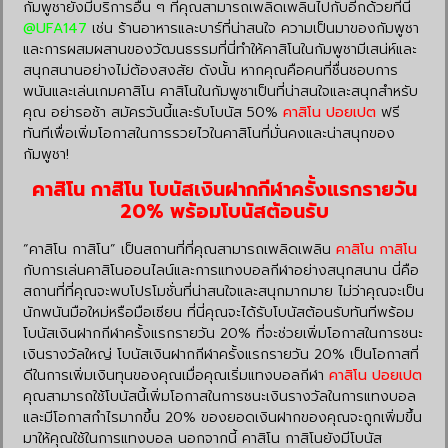
กัมพูชายังมีบริการอื่น ๆ ที่คุณสามารถเพลิดเพลินไปกับอีกด้วยที่นี้
@UFA147
เช่น ร้านอาหารและบาร์ที่น่าสนใจ ความเป็นมาของกัมพูชา
และการผสมผสานของวัฒนธรรมที่นี่ทำให้คาสิโนในกัมพูชามีเสน่ห์และ
สนุกสนานอย่างไม่ต้องสงสัย ดังนั้น หากคุณคือคนที่ชื่นชอบการ
พนันและเล่นเกมคาสิโน คาสิโนในกัมพูชาเป็นที่น่าสนใจและสนุกสำหรับ
คุณ อย่ารอช้า สมัครวันนี้และรับโบนัส 50%
คาสิโน ปอยเปต
ฟรี
ทันทีเพื่อเพิ่มโอกาสในการรวยไวในคาสิโนที่มั่นคงและน่าสนุกของ
กัมพูชา!
คาสิโน
กาสิโน โบนัสเงินฝากกีฬาครั้งแรกรายวัน
20% พร้อมโบนัสต้อนรับ
“คาสิโน กาสิโน” เป็นสถานที่ที่คุณสามารถเพลิดเพลิน
คาสิโน กาสิโน
กับการเล่นคาสิโนออนไลน์และการแทงบอลกีฬาอย่างสนุกสนาน นี่คือ
สถานที่ที่คุณจะพบโปรโมชั่นที่น่าสนใจและสนุกมากมาย ไม่ว่าคุณจะเป็น
นักพนันมือใหม่หรือมือเซียน ที่นี่คุณจะได้รับโบนัสต้อนรับทันทีพร้อม
โบนัสเงินฝากกีฬาครั้งแรกรายวัน 20% ที่จะช่วยเพิ่มโอกาสในการชนะ
เงินรางวัลใหญ่ โบนัสเงินฝากกีฬาครั้งแรกรายวัน 20% เป็นโอกาสที่
ดีในการเพิ่มเงินทุนของคุณเมื่อคุณเริ่มแทงบอลกีฬา
คาสิโน ปอยเปต
คุณสามารถใช้โบนัสนี้เพิ่มโอกาสในการชนะเงินรางวัลในการแทงบอล
และมีโอกาสกำไรมากขึ้น 20% ของยอดเงินฝากของคุณจะถูกเพิ่มขึ้น
มาให้คุณใช้ในการแทงบอล นอกจากนี้ คาสิโน กาสิโนยังมีโบนัส