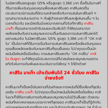
โบนัสคาสิโนสดสูงสุด 125% หรือสูงสุด 3,388 บาท ซึ่งเป็นโอกาสที่
ดีในการเพิ่มเงินทุนของคุณเพื่อเล่นคาสิโนสด คาสิโนสดเป็น
ประสบการณ์การเล่นที่มีความคล้ายคลึงกับการเล่นในคาสิโนแท้ ๆ
คุณสามารถเล่นเกมต่าง ๆ กับผู้เจ้าของคาสิโนและผู้เล่นคนอื่น ๆ ใน
เวลาเดียวกัน และมีสตรีมมิ่งสดจากสถานที่จริงที่คาสิโน
คาสิโน
มาเก๊า
ที่คุณสามารถเข้ารับชมและเดิมพันได้ ทำให้คุณสามารถ
เพลิดเพลินกับความสนุกและความตื่นเต้นของการเล่นคาสิโนสดได้
อย่างสมจริง โบนัสคาสิโนสด 125% สูงสุด 3,388 บาท ที่ “OK คาสิ
โน” เป็นโอกาสที่ดีในการเริ่มต้นการเล่นคาสิโนสดหรือเพิ่มเงินทุนของ
คุณเพื่อเพลิดเพลินกับเกมคาสิโนที่คุณชื่นชอบ ไม่ว่าคุณจะเป็นนัก
พนันมือใหม่หรือมือเซียน การเล่นคาสิโนสดกับ “OK คาสิโน”
คาสิ
โน กัมพูชา
จะทำให้คุณมีประสบการณ์ที่น่าสนใจและสนุกสนานอย่าง
แท้จริงในการเดิมพันและชนะเงินรางวัลใหญ่ ๆ ได้อีกด้วย!
คาสิโน
มาเก๊า เข้าเดิมพันได้ 24 ชั่วโมง คาสิโน
จ่ายจริง!!
คาสิโนมาเก๊าเป็นหนึ่งในสถานที่บันเทิงและการพนันที่มีชื่อเสียงที่สุดใน
เอเชีย
คาสิโน มาเก๊า
ไม่ว่าคุณจะเป็นนักพนันมือใหม่หรือมือเซียน คาสิ
โนมาเก๊าให้โอกาสในการเดิมพันและสนุกสนานไม่มีวันสิ้นสุด ด้วยเกม
พนันที่หลากหลายและบรรยากาศที่สุดยอด คาสิโนมาเก๊าเป็นที่รู้จักกัน
อย่างแพร่หลายในทุกที่ทุกเวลา และมีบริการเดิมพันตลอด 24 ชั่วโมง