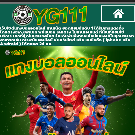
เว็บไซต์แทงบอลออนไลน์ ผ่านเน็ต ยอดนิยมอันดับ 1 ได้รับการแต่งตั้ง
โดยตรงจาก ยูฟ่าเบท พนันบอล เล่นตรง ไม่ผ่านเอเยนต์ ที่เป็นที่นิยมใช้
บริการ มากที่สุดในประเทศไทย รับเดิมพันกีฬาออนไลน์และคาสิโนทุกประเภท
สามารถเล่น การพนันออนไลน์ ผ่านเว็บไซต์ หรือ บนมือถือ ( Iphone หรือ
Android ) ได้ตลอด 24 ชม.