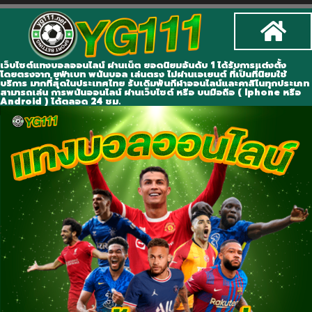
เว็บไซต์แทงบอลออนไลน์ ผ่านเน็ต ยอดนิยมอันดับ 1 ได้รับการแต่งตั้ง
โดยตรงจาก ยูฟ่าเบท พนันบอล เล่นตรง ไม่ผ่านเอเยนต์ ที่เป็นที่นิยมใช้
บริการ มากที่สุดในประเทศไทย รับเดิมพันกีฬาออนไลน์และคาสิโนทุกประเภท
สามารถเล่น การพนันออนไลน์ ผ่านเว็บไซต์ หรือ บนมือถือ ( Iphone หรือ
Android ) ได้ตลอด 24 ชม.