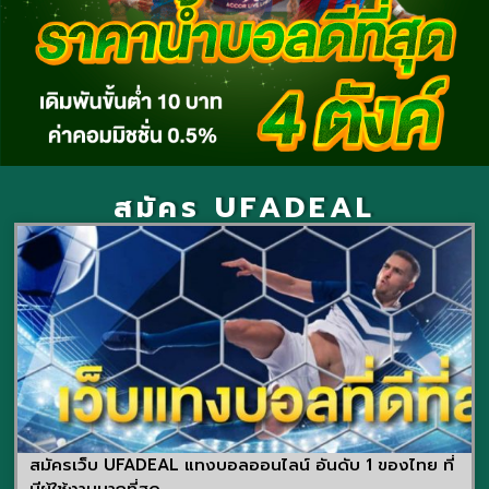
สมัคร UFADEAL
สมัครเว็บ UFADEAL แทงบอลออนไลน์ อันดับ 1 ของไทย ที่
มีผู้ใช้งานมากที่สุด