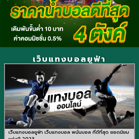
เว็บแทงบอลยูฟ่า
เว็บแทงบอลยูฟ่า เว็บแทงบอล พนันบอล ที่ดีที่สุด ยอดนิยม
แห่งปี 2023