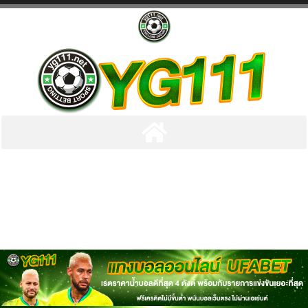
Skip
to
content
เว็บไซต์แทงบอลออนไลน์ ผ่านเน็ต ยอดนิยมอันดับ 1 ได้รับ
การแต่งตั้งโดยตรงจาก ยูฟ่าเบท พนันบอล เล่นตรง ไม่ผ่าน
เอเยนต์ ที่เป็นที่นิยมใช้บริการ มากที่สุดในประเทศไทย รับเดิม
พันกีฬาออนไลน์และคาสิโนทุกประเภท สามารถเล่น การพนัน
ออนไลน์ ผ่านเว็บไซต์ หรือ บนมือถือ ( Iphone หรือ
Android ) ได้ตลอด 24 ชม.