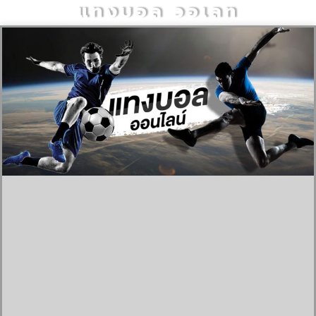
แทงบอล วอเลท