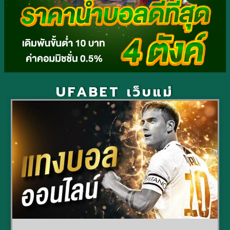
UFABET เว็บแม่