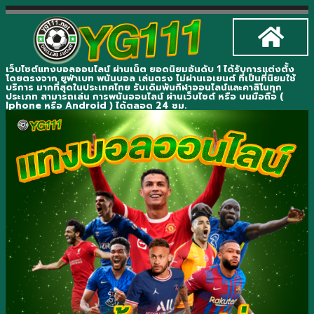
สมัครแทงบอล
แทงบอลสเต็ป
แทงบอลออนไลน์
สูตรบอลสเต็ป
เว็บไซต์แทงบอลออนไลน์ ผ่านเน็ต ยอดนิยมอันดับ 1 ได้รับการแต่งตั้ง
โดยตรงจาก ยูฟ่าเบท พนันบอล เล่นตรง ไม่ผ่านเอเยนต์ ที่เป็นที่นิยมใช้
บริการ มากที่สุดในประเทศไทย รับเดิมพันกีฬาออนไลน์และคาสิโนทุก
ประเภท สามารถเล่น การพนันออนไลน์ ผ่านเว็บไซต์ หรือ บนมือถือ (
Iphone หรือ Android ) ได้ตลอด 24 ชม.