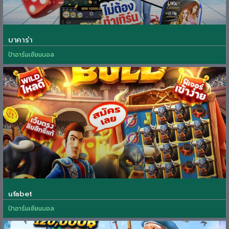
บาคาร่า
ป๋าอาร์มเซียนบอล
ufabet
ป๋าอาร์มเซียนบอล