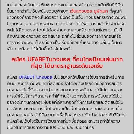
ในส่วนของเป็นการเพิ่มช่องทางในส่วนของในการวางเดิมพันที่ดียิ่ง
ขึ้นมากกว่ากับเว็บพนันของยูฟ่าเบท
เว็บแทงบอล ยูฟ่าเบท
ที่คุณก็
บางครั้งก็อาจต้องเห็นด้วยว่า ยังคงเป็นเว็บแทงบอลที่รับวางเดิมพัน
โดยตรง แบบไม่ต้องผ่านเอเย่นต์รายใด ทำให้สามารถเข้าถึงเจ้ามือรับ
พนันได้โดยตรง โดยไม่ต้องผ่านคนกลางหรือเอเย่นต์ใดๆ ว่า มันมี
ลักษณะของความสะดวกสบาย อีกทั้งในส่วนของการฝากถอนหรือ
การวางเดิมพัน ก็เลยถือว่าเป็นเรื่องที่ช่วยสำหรับการเปลี่ยนเป็นตัว
เลือก เหนือกว่าให้เกิดขึ้นกับผู้เล่นพนัน
สมัคร UFABETแทงบอล ที่คนไทยนิยมเล่นมาก
ที่สุด ได้มาตราฐานระดับเอเชีย
สมัคร
UFABET แทงบอล
เป็นสมาชิกใหม่ในการใช้บริการสำหรับการ
พนันและการเดิมพันที่ดีที่สุดของเราได้อย่างปลอดภัยวิธีการสมัคร
แทงบอลวันนี้รับรองว่าท่านจะรวยจากการพนันบอลได้ไม่ยากเพราะ
การเข้าใช้บริการที่สามารถทำให้ท่านมีแนวทางในการพนันบอลได้เป็น
อย่างดีเทคนิควิเคราะห์บอลที่ดีสามารถทำให้การเลือกและตัดสินใจใน
การใช้บริการผ่านทางเว็บไซต์และเป็นเว็บไซต์ในการเข้าใช้บริการ เว็บ
แทงบอลออนไลน์ ที่มีความน่าเชื่อถือของเราได้อย่างปลอดภัยวิธีการ
สมัครใหม่เว็บไซต์ในการใช้บริการที่น่าเชื่อถือและสามารถทำให้ความ
มั่นใจในการใช้บริการตามโปรโมชั่นเยอะแยะมากมาย