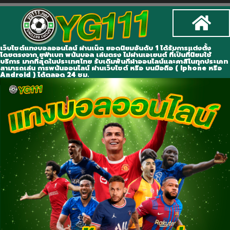
เว็บไซต์แทงบอลออนไลน์ ผ่านเน็ต ยอดนิยมอันดับ 1 ได้รับการแต่งตั้ง
โดยตรงจาก ยูฟ่าเบท พนันบอล เล่นตรง ไม่ผ่านเอเยนต์ ที่เป็นที่นิยมใช้
บริการ มากที่สุดในประเทศไทย รับเดิมพันกีฬาออนไลน์และคาสิโนทุกประเภท
สามารถเล่น การพนันออนไลน์ ผ่านเว็บไซต์ หรือ บนมือถือ ( Iphone หรือ
Android ) ได้ตลอด 24 ชม.