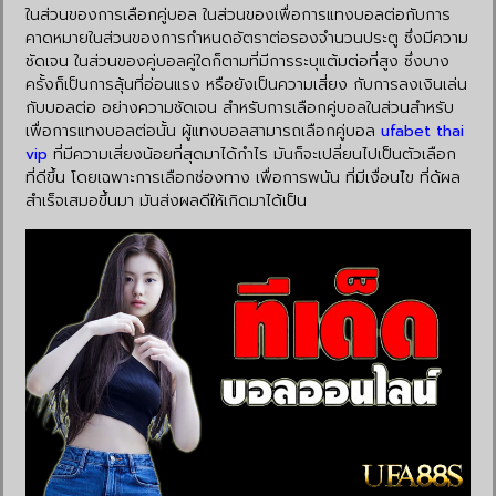
ในส่วนของการเลือกคู่บอล ในส่วนของเพื่อการแทงบอลต่อกับการ
คาดหมายในส่วนของการกำหนดอัตราต่อรองจำนวนประตู ซึ่งมีความ
ชัดเจน ในส่วนของคู่บอลคู่ใดก็ตามที่มีการระบุแต้มต่อที่สูง ซึ่งบาง
ครั้งก็เป็นการลุ้นที่อ่อนแรง หรือยังเป็นความเสี่ยง กับการลงเงินเล่น
กับบอลต่อ อย่างความชัดเจน สำหรับการเลือกคู่บอลในส่วนสำหรับ
เพื่อการแทงบอลต่อนั้น ผู้แทงบอลสามารถเลือกคู่บอล
ufabet thai
vip
ที่มีความเสี่ยงน้อยที่สุดมาได้กำไร มันก็จะเปลี่ยนไปเป็นตัวเลือก
ที่ดีขึ้น โดยเฉพาะการเลือกช่องทาง เพื่อการพนัน ที่มีเงื่อนไข ที่ด้ผล
สำเร็จเสมอขึ้นมา มันส่งผลดีให้เกิดมาได้เป็น