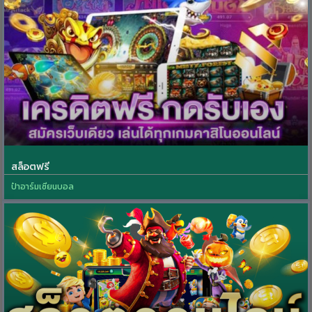
สล็อตฟรี
ป๋าอาร์มเซียนบอล