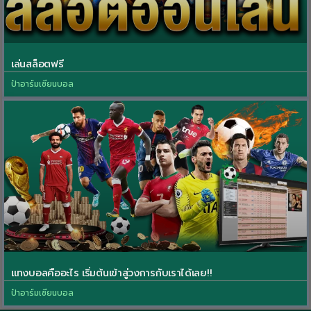
เล่นสล็อตฟรี
ป๋าอาร์มเซียนบอล
แทงบอลคืออะไร เริ่มต้นเข้าสู่วงการกับเราได้เลย!!
ป๋าอาร์มเซียนบอล