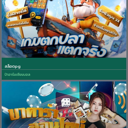
สล็อตpg
ป๋าอาร์มเซียนบอล